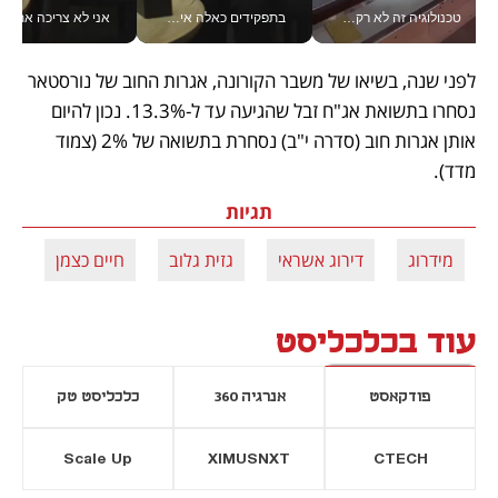
טכנולוגיה זה לא רק בהייטק: גם תעשיית המזון הישראלית מאמצת כלי AI, אוטומציה וניתוח דאטה בזמן אמת
בתפקידים כאלה אי אפשר לחכות: אושרת לוי מניעה השקעות ענק מהטלפון_v
אני לא צריכה את המשרד:
לפני שנה, בשיאו של משבר הקורונה, אגרות החוב של נורסטאר 
נסחרו בתשואת אג"ח זבל שהגיעה עד ל-13.3%. נכון להיום 
אותן אגרות חוב (סדרה י"ב) נסחרת בתשואה של 2% (צמוד 
מדד).
תגיות
מידרוג
דירוג אשראי
גזית גלוב
חיים כצמן
נו
עוד בכלכליסט
פודקאסט
אנרגיה 360
כלכליסט טק
Scale Up
XIMUSNXT
CTECH