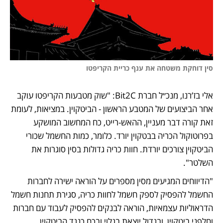
סין דוחקת משטחה את ענף כריית הקריפטו
אלי בז’רנו, מנכ״ל חברת Bit2C: "שוק מטבעות הקריפטו עוקב 
אחר הביצועים של המטבע הראשון - הביטקוין. במציאות, לעומת 
זאת קורה דבר מעניין, ההאש-רייט, כח המחשוב המושקע 
בפרוטוקול הכריה בבטקוין יורד. כלומר, כמות החשמל שכורי 
הביטקוין צורכים יורדת. חוות כריה גדולות בסין סוגרות את 
השלטר".
"הדיווחים המגיעים מסין מספרים על הוראה ישירה לחברות 
החשמל להפסיק לספק חשמל לחוות כריה, סגירת תחנות חשמל 
הדראוליות עצמאיות, הוראה לבנקים להפסיק לעבוד עם חברות 
וחלפני ביטקוין, ובגדול יוצאת בגלוי ובכח כנגד הביטקוין.