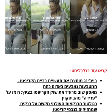
בתפקידים כאלה אי אפשר לחכות: אושרת לוי מניעה השקעות ענק מהטלפון_v
חינוך הוא המשישמה של החיים שלי - V
כלכליסט דיגיטל
קראו עוד בכלכליסט:
בייג'ינג מוחצת את תעשיית כריית הקריפטו - 
המטבעות נצבעים באדום כהה
מאסק שוב מרעיד את שוק הקריפטו בציוץ: רומז על 
"פרידה" מהביטקוין
רגולטור הבנקאות העולמי מקשה על בנקים 
שמחזיקים בנכסי קריפטו 