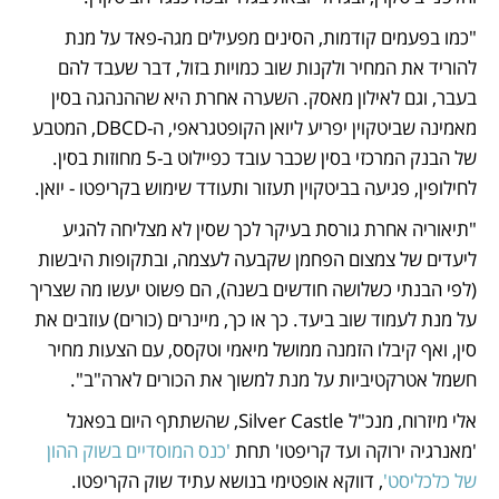
"כמו בפעמים קודמות, הסינים מפעילים מגה-פאד על מנת 
להוריד את המחיר ולקנות שוב כמויות בזול, דבר שעבד להם 
בעבר, וגם לאילון מאסק. השערה אחרת היא שההנהגה בסין 
מאמינה שביטקוין יפריע ליואן הקופטגראפי, ה-DBCD, המטבע 
של הבנק המרכזי בסין שכבר עובד כפיילוט ב-5 מחוזות בסין. 
לחילופין, פגיעה בביטקוין תעזור ותעודד שימוש בקריפטו - יואן.
"תיאוריה אחרת גורסת בעיקר לכך שסין לא מצליחה להגיע 
ליעדים של צמצום הפחמן שקבעה לעצמה, ובתקופות היבשות 
(לפי הבנתי כשלושה חודשים בשנה), הם פשוט יעשו מה שצריך 
על מנת לעמוד שוב ביעד. כך או כך, מיינרים (כורים) עוזבים את 
סין, ואף קיבלו הזמנה ממושל מיאמי וטקסס, עם הצעות מחיר 
חשמל אטרקטיביות על מנת למשוך את הכורים לארה"ב".
אלי מיזרוח, מנכ"ל Silver Castle, שהשתתף היום בפאנל 
'מאנרגיה ירוקה ועד קריפטו' תחת 
'כנס המוסדיים בשוק ההון 
של כלכליסט'
, דווקא אופטימי בנושא עתיד שוק הקריפטו. 