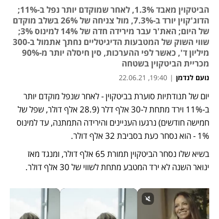
הביטקוין מאבד 1.3%, לאחר שמוקדם יותר נפל ב-11%;
הדוג'קוין יורד ב-7.3%, מול צניחה של 26% בשלב מוקדם
של היום; האת'ר עבר מירידה חדה של 14% למינוס 3%;
שווי השוק של המטבעות הדיגיטליים נחתך אתמול ב-300
מיליון ד', כאשר לפי ההערכות, סין חיסלה יותר מ-90%
מכריית הביטקוין בשטחה
נועם לנדמן
|
19:40, 22.06.21
יום של תנודתיות סוערת בביטקוין - לאחר שנפל מוקדם יותר 
נפתח בכרטיסייה חדשה
נפתח בכרטיסייה חדשה
נפתח בכרטיסייה חדשה
נפתח בכרטיסייה חדשה
נפתח בכרטיסייה חדשה
ב-11% וירד מתחת ל-30 אלף דלר (28.9 אלף דולר, שפל של 
חמישה חודשים) נרגעו העניינים והירידה התמתנה, עד למינוס 
1% - הוא נסחר כעת בסביבת 32 אלף דולר.  
בשיא שלו נסחר הביטקוין תמורת 65 אלף דולר, ומנגד מאז 
ינואר השנה לא ירד המטבע מתחת לשווי של 30 אלף דולר.  