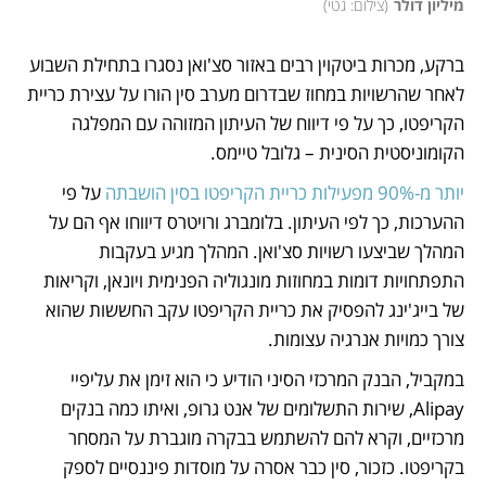
מיליון דולר
(
צילום: גטי
)
ברקע, מכרות ביטקוין רבים באזור סצ'ואן נסגרו בתחילת השבוע 
לאחר שהרשויות במחוז שבדרום מערב סין הורו על עצירת כריית 
הקריפטו, כך על פי דיווח של העיתון המזוהה עם המפלגה 
הקומוניסטית הסינית – גלובל טיימס. 
יותר מ-90% מפעילות כריית הקריפטו בסין הושבתה
 על פי 
ההערכות, כך לפי העיתון. בלומברג ורויטרס דיווחו אף הם על 
המהלך שביצעו רשויות סצ'ואן. המהלך מגיע בעקבות 
התפתחויות דומות במחוזות מונגוליה הפנימית ויונאן
, וקריאות 
של בייג'ינג להפסיק את כריית הקריפטו עקב החששות שהוא 
צורך כמויות אנרגיה עצומות. 
במקביל, הבנק המרכזי הסיני הודיע כי הוא זימן את עליפיי 
Alipay, שירות התשלומים של אנט גרופ, ואיתו כמה בנקים 
מרכזיים, וקרא להם להשתמש בבקרה מוגברת על המסחר 
בקריפטו. כזכור, סין כבר אסרה על מוסדות פיננסיים לספק 