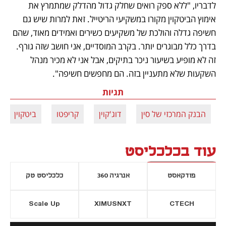
לדבריו, "ללא ספק רואים שחלק גדול מהדלק שמתמרץ את 
אימוץ הביטקוין מקורו במשקיעי הריטייל. זאת למרות שיש גם 
חשיפה גדלה והולכת של משקיעים כשירים ואמידים מאוד, שהם 
בדרך כלל מבוגרים יותר. בקרב המוסדיים, אני חושב שזה גורף. 
זה לא מופיע בשיעור ניכר בתיקים, אבל אני לא מכיר מנהל 
השקעות שלא מתעניין בזה. הם מחפשים חשיפה".
תגיות
הבנק המרכזי של סין
דוג'קוין
קריפטו
ביטקוין
עוד בכלכליסט
פודקאסט
אנרגיה 360
כלכליסט טק
Scale Up
XIMUSNXT
CTECH
יסייה חדשה
נפתח בכרטיסייה חדשה