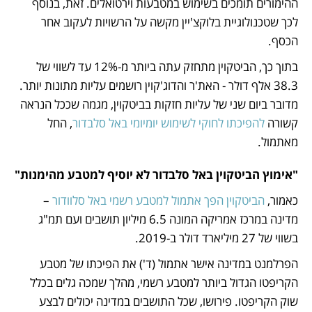
ההימורים תומכים בשימוש במטבעות וירטואלים. זאת, בנוסף 
לכך שטכנולוגיית בלוקצ'יין מקשה על הרשויות לעקוב אחר 
הכסף. 
בתוך כך, הביטקוין מתחזק עתה ביותר מ-12% עד לשווי של 
38.3 אלף דולר - האת'ר והדוג'קוין רושמים עליות מתונות יותר. 
מדובר ביום שני של עליות חזקות בביטקוין, מגמה שככל הנראה 
קשורה 
להפיכתו לחוקי לשימוש יומיומי באל סלבדור
, החל 
מאתמול.
"אימוץ הביטקוין באל סלבדור לא יוסיף למטבע מהימנות"
כאמור, 
הביטקוין הפך אתמול למטבע רשמי באל סלוודור
 – 
מדינה במרכז אמריקה המונה 6.5 מיליון תושבים ועם תמ"ג 
בשווי של 27 מיליארד דולר ב-2019. 
הפרלמנט במדינה אישר אתמול (ד') את הפיכתו של מטבע 
הקריפטו הגדול ביותר למטבע רשמי, מהלך שמכה גלים בכלל 
שוק הקריפטו. פירושו, שכל התושבים במדינה יכולים לבצע 