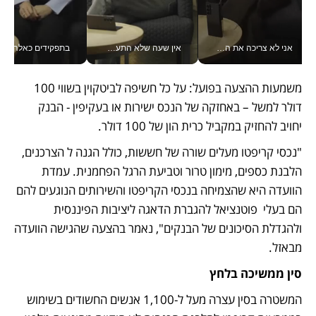
אני לא צריכה את המשרד: רונית שרעבי-חדד מנהלת ארגון של 30000 עובדים מכל מקום_v
אין שעה שלא התעסקתי במשבר - טל אלכסנדרוביץ’ שגב מנהלת משברים תקשורתיים מכל מקום עם ה- Galaxy Z Fold8 Ultra שלה_v
בתפקידים כאלה אי אפשר לח
משמעות ההצעה בפועל: על כל חשיפה לביטקוין בשווי 100 
דולר למשל – באחזקה של הנכס ישירות או בעקיפין - הבנק 
יחויב להחזיק במקביל כרית הון של 100 דולר. 
"נכסי קריפטו מעלים שורה של חששות, כולל הגנה ל הצרכנים, 
הלבנת כספים, מימון טרור וטביעת הרגל הפחמנית. עמדת 
הוועדה היא שהצמיחה בנכסי הקריפטו והשירותים הנוגעים להם 
הם בעלי  פוטנציאל להגברת הדאגה ליציבות הפיננסית 
ולהגדלת הסיכונים של הבנקים", נאמר בהצעה שהגישה הוועדה 
מבאזל.
סין ממשיכה בלחץ 
המשטרה בסין עצרה מעל ל-1,100 אנשים החשודים בשימוש 