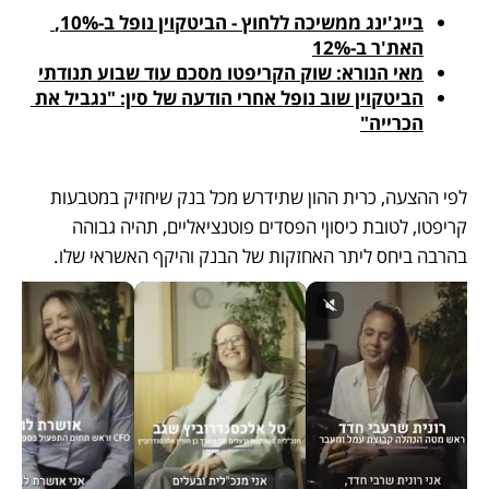
בייג'ינג ממשיכה ללחוץ - הביטקוין נופל ב-10%, 
האת'ר ב-12%
מאי הנורא: שוק הקריפטו מסכם עוד שבוע תנודתי
הביטקוין שוב נופל אחרי הודעה של סין: "נגביל את 
הכרייה"
לפי ההצעה, כרית ההון שתידרש מכל בנק שיחזיק במטבעות 
קריפטו, לטובת כיסוןי הפסדים פוטנציאליים, תהיה גבוהה 
בהרבה ביחס ליתר האחזקות של הבנק והיקף האשראי שלו. 