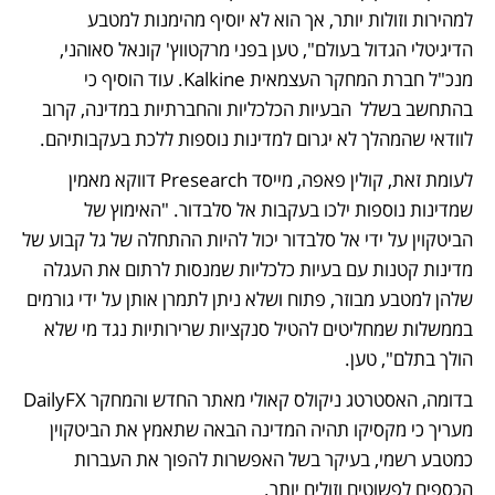
למהירות וזולות יותר, אך הוא לא יוסיף מהימנות למטבע 
הדיגיטלי הגדול בעולם", טען בפני מרקטווץ' קונאל סאוהני, 
מנכ"ל חברת המחקר העצמאית Kalkine. עוד הוסיף כי 
בהתחשב בשלל  הבעיות הכלכליות והחברתיות במדינה, קרוב 
לוודאי שהמהלך לא יגרום למדינות נוספות ללכת בעקבותיהם. 
לעומת זאת, קולין פאפה, מייסד Presearch דווקא מאמין 
שמדינות נוספות ילכו בעקבות אל סלבדור. "האימוץ של 
הביטקוין על ידי אל סלבדור יכול להיות ההתחלה של גל קבוע של 
מדינות קטנות עם בעיות כלכליות שמנסות לרתום את העגלה 
שלהן למטבע מבוזר, פתוח ושלא ניתן לתמרן אותן על ידי גורמים 
בממשלות שמחליטים להטיל סנקציות שרירותיות נגד מי שלא 
הולך בתלם", טען. 
בדומה, האסטרטג ניקולס קאולי מאתר החדש והמחקר DailyFX 
מעריך כי מקסיקו תהיה המדינה הבאה שתאמץ את הביטקוין 
כמטבע רשמי, בעיקר בשל האפשרות להפוך את העברות 
הכספים לפשוטים וזולים יותר. 