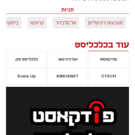
תגיות
מטבעות דיגיטליים
אל סלבדור
קריפטו
ביטקוין
עוד בכלכליסט
פודקאסט
אנרגיה 360
כלכליסט טק
Scale Up
XIMUSNXT
CTECH
יסייה חדשה
נפתח בכרטיסייה חדשה