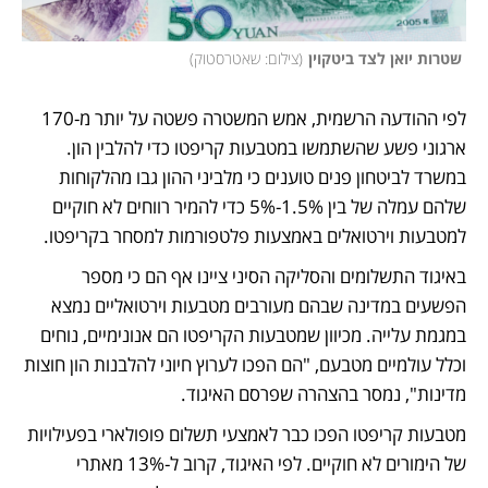
 שטרות יואן לצד ביטקוין
(
צילום: שאטרסטוק
)
לפי ההודעה הרשמית, אמש המשטרה פשטה על יותר מ-170 
ארגוני פשע שהשתמשו במטבעות קריפטו כדי להלבין הון. 
במשרד לביטחון פנים טוענים כי מלביני ההון גבו מהלקוחות 
שלהם עמלה של בין 1.5%-5% כדי להמיר רווחים לא חוקיים 
למטבעות וירטואלים באמצעות פלטפורמות למסחר בקריפטו. 
באיגוד התשלומים והסליקה הסיני ציינו אף הם כי מספר 
הפשעים במדינה שבהם מעורבים מטבעות וירטואליים נמצא 
במגמת עלייה. מכיוון שמטבעות הקריפטו הם אנונימיים, נוחים 
וכלל עולמיים מטבעם, "הם הפכו לערוץ חיוני להלבנות הון חוצות 
מדינות", נמסר בהצהרה שפרסם האיגוד. 
מטבעות קריפטו הפכו כבר לאמצעי תשלום פופולארי בפעילויות 
של הימורים לא חוקיים. לפי האיגוד, קרוב ל-13% מאתרי 