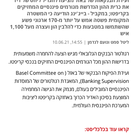
ועידת הבנקאות של באזל מציעה להגדיל ליחס של 1-1
את כרית ההון הנדרשת מגורמים פיננסיים המחזיקים
בקריפטו; במקביל - בייג'ינג הודיעה כי המשטרה
המקומית פשטה אמש על יותר מ-170 ארגוני פשע
שהשתמשו במטבעות כדי להלבין הון ועצרה מעל 1,100
איש
ליטל סמט ונועם לנדמן
|
14:55, 10.06.21
רגולטור הבנקים הגלובאלי מגיש הצעה להחמרה משמעותית 
נפתח בכרטיסייה חדשה
נפתח בכרטיסייה חדשה
נפתח בכרטיסייה חדשה
נפתח בכרטיסייה חדשה
נפתח בכרטיסייה חדשה
נפתח בכרטיסייה חדשה
בדרישות ההון מכל הגורמים הפיננסיים החזיקים בנכסי קריפטו. 
ועידת הפיקוח הבנקאי של באזל (Basel Committee on 
Banking Supervision), המאגדת רגולטורים של המוסדות 
הפיננסיים המובילים בעולם, מנמק את הגישה המחמירה 
המוצעת בסיכון האדיר הכרוך באחזקה בקריפטו ליציבות 
המערכת הפיננסית העולמית. 
קראו עוד בכלכליסט: