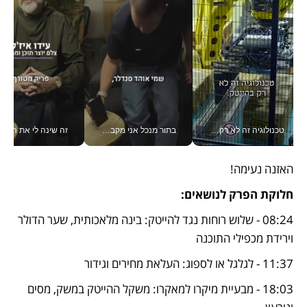
טכנולוגיה זה לא רק בהייטק: גם תעשיית המזון הישראלית מאמצת כלי AI, אוטומציה וניתוח דאטה בזמן אמת
בתור מנכל אני מקבל מאות החלטות ביום, וה- Galaxy Z Fold8 Ultra עוזר לי לחתוך אותן מהר יותר_v
זה שינה לי את החיים: 
האזנה נעימה!
חלוקת הפרק לנושאים:
08:24 - שלוש רוחות נגד להייטק: בינה מלאכותית, שער הדולר 
וירידת מכפילי התוכנה
11:37 - לגלגל או לספוג: העלאת מחירים וגידור
18:03 - מבעיית מיקרו למאקרו: משקל ההייטק במשק, מסים 