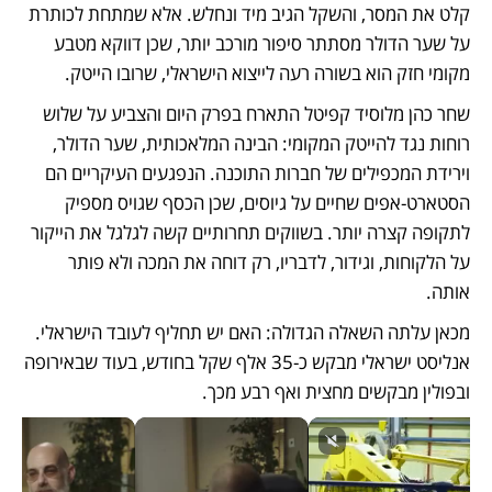
קלט את המסר, והשקל הגיב מיד ונחלש. אלא שמתחת לכותרת 
על שער הדולר מסתתר סיפור מורכב יותר, שכן דווקא מטבע 
מקומי חזק הוא בשורה רעה לייצוא הישראלי, שרובו הייטק.
שחר כהן מלוסיד קפיטל התארח בפרק היום והצביע על שלוש 
רוחות נגד להייטק המקומי: הבינה המלאכותית, שער הדולר, 
וירידת המכפילים של חברות התוכנה. הנפגעים העיקריים הם 
הסטארט-אפים שחיים על גיוסים, שכן הכסף שגויס מספיק 
לתקופה קצרה יותר. בשווקים תחרותיים קשה לגלגל את הייקור 
על הלקוחות, וגידור, לדבריו, רק דוחה את המכה ולא פותר 
אותה.
מכאן עלתה השאלה הגדולה: האם יש תחליף לעובד הישראלי. 
אנליסט ישראלי מבקש כ-35 אלף שקל בחודש, בעוד שבאירופה 
ובפולין מבקשים מחצית ואף רבע מכך. 