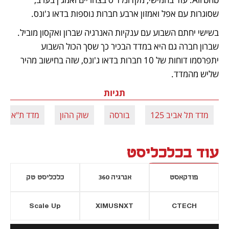
שסוגרות עם אפל ואמזון ארבע חברות נוספות בדאו ג'ונס. 
בשישי יחתם השבוע עם ענקיות האנרגיה שברון ואקסון מוביל. 
שברון חברה גם היא במדד הבכיר כך שסך הכול השבוע 
יתפרסמו דוחות של 10 חברות בדאו ג'ונס, שזה בחישוב מהיר 
שליש מהמדד.  
תגיות
מדד תל אביב 125
בורסה
שוק ההון
מדד ת"א 35
עוד בכלכליסט
פודקאסט
אנרגיה 360
כלכליסט טק
Scale Up
XIMUSNXT
CTECH
יסייה חדשה
נפתח בכרטיסייה חדשה