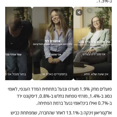
ב-1.3%.
אין שעה שלא התעסקתי במשבר - טל אלכסנדרוביץ’ שגב מנהלת משברים תקשורתיים מכל מקום עם ה- Galaxy Z Fold8 Ultra שלה_v
בתפקידים כאלה אי אפשר לחכות: אושרת לוי מניעה השקעות ענק מהטלפון_v
בתור מנכל אני מקבל מאות הח
פועלים מחק 1.9% מערכו וננעל בתחתית המדד הענפי, לאומי 
נסוג ב-1.4%, מזרחי טפחות נחלש ב-0.8%, דיסקונט ירד 
ב-0.7% ואילו בינלאומי ננעל ברמת הפתיחה.
אלקטריאון זינקה ב-13.1% לאחר שהחברה, שמפתחת כביש 