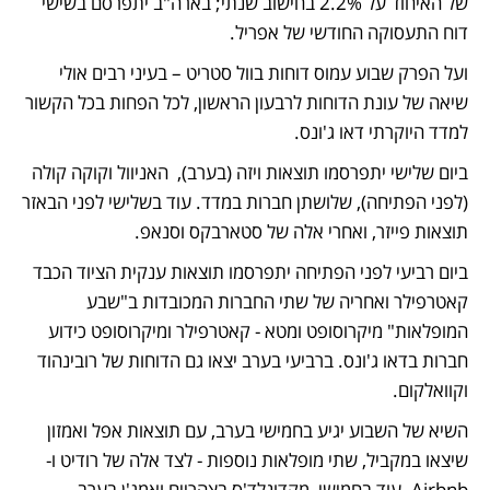
של האיחוד על 2.2% בחישוב שנתי; בארה"ב יתפרסם בשישי 
דוח התעסוקה החודשי של אפריל.
ועל הפרק שבוע עמוס דוחות בוול סטריט – בעיני רבים אולי 
שיאה של עונת הדוחות לרבעון הראשון, לכל הפחות בכל הקשור 
למדד היוקרתי דאו ג'ונס. 
ביום שלישי יתפרסמו תוצאות ויזה (בערב),  האניוול וקוקה קולה 
(לפני הפתיחה), שלושתן חברות במדד. עוד בשלישי לפני הבאזר 
תוצאות פייזר, ואחרי אלה של סטארבקס וסנאפ.  
ביום רביעי לפני הפתיחה יתפרסמו תוצאות ענקית הציוד הכבד 
קאטרפילר ואחריה של שתי החברות המכובדות ב"שבע 
המופלאות" מיקרוסופט ומטא - קאטרפילר ומיקרוסופט כידוע 
חברות בדאו ג'ונס. ברביעי בערב יצאו גם הדוחות של רובינהוד 
וקוואלקום. 
השיא של השבוע יגיע בחמישי בערב, עם תוצאות אפל ואמזון 
שיצאו במקביל, שתי מופלאות נוספות - לצד אלה של רודיט ו-
Airbnb. עוד בחמישי, מקדונלד'ס בצהריים ואמג'ן בערב, 