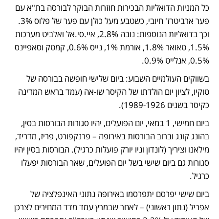
כל המניות הדואליות הבכירות חוזרות הבוקר לבורסה בת"א עם 
פער ארביטרז' חיובי, כשטבע מעל כולן עם פער של פלוס 3%. 
וכך בדואליות הנוספות: נובה 2.8%, איי.סי.אל ואלביט מערכות 
1.5%, טאואר 1.8%, אורמת 1%, נייס 0.6%, קמטק וסאפיינס 
0.5%, אנלייט 0.9%. 
בשווקים העולמיים השבוע: ביום שלישי חופשה בבורסה של 
טוקיו, לציון יום הולדתו של הקיסר שו-אה (עמד בראש המדינה 
כקיסר בשנים 1989-1926). 
ביום חמישי, 1 במאי, יום הפועלים, יהיו סגורות הבורסות בסין, 
בהונג קונג וברוב הבורסות באירופה – פרנקפורט, פריז, מדריד, 
מילאנו וציריך (לונדון וניו יורק פועלות כרגיל). הבורסות בסין יהיו 
סגורות גם ביום שישי בשל יום הפועלים, שאר הבורסות יפעלו 
כרגיל. 
ביום שישי יפרסם יתפרסמו באירופה נתוני האינפלציה של 
אפריל (נתון ראשוני) – לאחר שבמרץ עמד מדד המחירים לצרכן 