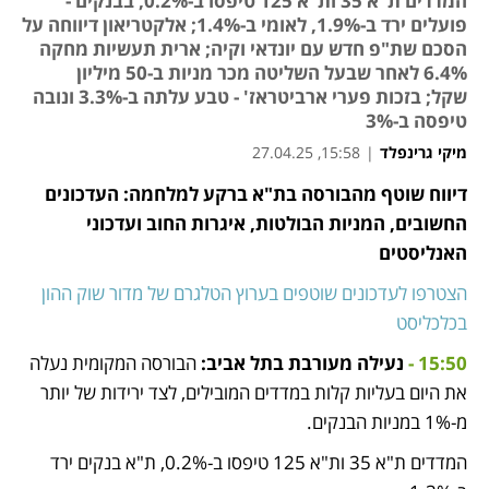
המדדים ת"א 35 ות"א 125 טיפסו ב-0.2%, בבנקים -
פועלים ירד ב-1.9%, לאומי ב-1.4%; אלקטריאון דיווחה על
הסכם שת"פ חדש עם יונדאי וקיה; ארית תעשיות מחקה
6.4% לאחר שבעל השליטה מכר מניות ב-50 מיליון
שקל; בזכות פערי ארביטראז' - טבע עלתה ב-3.3% ונובה
טיפסה ב-3%
מיקי גרינפלד
|
15:58, 27.04.25
דיווח שוטף מהבורסה בת"א ברקע למלחמה: העדכונים 
נפתח בכרטיסייה חדשה
נפתח בכרטיסייה חדשה
החשובים, המניות הבולטות, איגרות החוב ועדכוני 
האנליסטים
הצטרפו לעדכונים שוטפים בערוץ הטלגרם של מדור שוק ההון 
בכלכליסט
15:50 - 
נעילה מעורבת בתל אביב: 
הבורסה המקומית נעלה 
את היום בעליות קלות במדדים המובילים, לצד ירידות של יותר 
מ-1% במניות הבנקים.
המדדים ת"א 35 ות"א 125 טיפסו ב-0.2%, ת"א בנקים ירד 