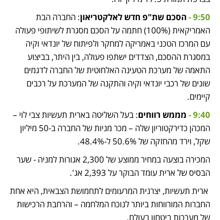
9:50 -
 הסכם שת"פ חדש לאלקטריאון
: החברה הבת 
האמריקאית (100%) חתמה על הסכם מסגרת לשיתופי פעולה 
עם המרכז הטכני באמריקה למחקר ולפיתוח של יונדאי וקיה 
במסגרת ההסכם, הצדדים ישתפו פעולה, בין היתר, בביצוע 
התאמה של מערכת הטעינה האלחוטית של החברה לדגמים 
שונים של רכבי יונדאי וקיה והתקנה של המערכת על רכבים 
קיימים. 
9:40 -
 מממש רווחים
: בעל השליטה בארית תעשיות צבי לוי – 
המכהן כדירקטוריון שלה – מכר מניות של החברה ב-50 מיליון 
שקל, וירד מהחזקה של 50.6% ל-48.4%. 
המכירה בוצעה במחיר ממוצע של 2,300 אגורות למניה - שער 
הבסיס של ארית עומד הבוקר על 2,393 אג'. 
 ארית תעשיות, יצרנית המרעומים לתחמושת הצבאית, היא אחת 
החברות המורווחות ביותר לנוכח המלחמה – והרחבת הרכישות 
של מערכות ביטחון בעולם. 