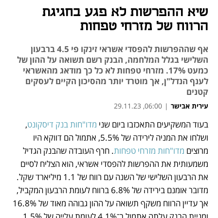
שיא ההפרשות לא פגע בחגיגת
הרווח של מזרחי טפחות
אף שההפרשות להפסדי אשראי זינקו פי 4.5 ברבעון
השלישי בגלל המלחמה, הבנק רשם תשואה על ההון של
כמעט 17%. מזרחי טפחות לא כל כך מודאג מהאשראי
לענף הנדל"ן, אך מוטרד יותר מהסיכון הקיים לעסקים
קטנים
עירית אבישר
|
06:00, 29.11.23
בעוד המשקיעים התאכזבו ביום שני 
מדו"חות בנק דיסקונט
, 
נפתח בכרטיסייה חדשה
נפתח בכרטיסייה חדשה
נפתח בכרטיסייה חדשה
נפתח בכרטיסייה חדשה
נפתח בכרטיסייה חדשה
נפתח בכרטיסייה חדשה
ושלחו את המניה לירידה של 5.5%, אתמול הם דווקא היו 
מרוצים 
מדו"חות מזרחי טפחות
. חרף העובדה שהבנק הגדיל 
משמעותית את ההפרשות להפסדי אשראי, הוא הצליח לסיים 
את הרבעון השלישי של השנה עם רווח של 1.1 מיליארד שקל. 
מדובר אומנם בירידה של 6.8% ברווח לעומת הרבעון המקביל, 
אך עדיין הרווח משקף תשואה על ההון גבוהה מאוד של 16.8% 
ומניית הבנק עלתה אתמול ב־4.1% לעומת עלייה של 1.5% 