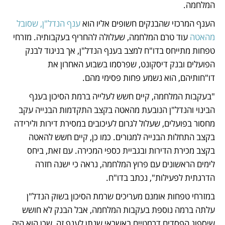
המלחמה.
הענף המרכזי שהבנקים חשופים אליו הוא 
ענף הנדל"ן, שסובל 
מהאטה
 עוד טרם המלחמה, שעלולה להחריף בעקבותיה. מזרחי 
טפחות מתייחס בדו"ח למצב בענף הנדל"ן, אך בניגוד לבנק 
הפועלים ובנק דיסקונט, שפרסמו בשבוע האחרון את 
דו"חותיהם, הוא נשמע פחות פסימי מהם. 
"בעקבות המלחמה, קיים חשש לעלייה ברמת הסיכון בענף 
הבינוי והנדל"ן הנובעת מהאטה בקצב התקדמות הבנייה עקב 
מחסור בפועלים, שעלול לגרום לעיכובים במסירת דירות ולירידה 
בקצב התחלות הבנייה למגורים. כמו כן, קיים חשש להאטה 
בקצב מכירת הדירות ובגביית כספי המכירה. עם זאת, ביחס 
לימים הראשונים עם פרוץ המלחמה, נראה כי ישנה חזרה 
הדרגתית לפעילות", נכתב בדו"ח.
במזרחי טפחות אומנם מעריכים שרמת הסיכון בשוק הנדל"ן 
עלתה ברמה נוספת בעקבות המלחמה, אבל הבנק לא חושש 
שיספוג הפסדים דרמטיים באשראי שנתן לענף זה, שכן הוא היה 