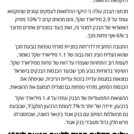
להקפאת הלוואות. 
מנתוני הבנק עולה כי היקף ההלוואות לעסקים קטנים שהוקפאו 
עומד על 2.9 מיליארד שקל, והם מהווים קרוב ל־10% מתיק 
האשראי של הבנק למגזר זה, זאת בעוד במגזרים אחרים מדובר 
ב־6% ואף פחות מכך.
התגובה החיובית לדו"חות במניית מזרחי טפחות נובעת מכך 
שהוא הצליח הציג רווח גבוה של 1.1 מיליארד שקל כאמור, 
לעומת רוב התחזיות שעמדו על רווח של פחות ממיליארד שקל. 
השיפור ברווחיות נובע מכך שבעוד הכנסות הבנקים בישראל 
נמצאות במגמת עלייה בזכות עליית הריבית, שניפחה את 
הכנסות המימון, מזרחי טפחות גם מצליח לצמצם את ההוצאות. 
ההוצאות התפעוליות של הבנק עמדו על 1.4 מיליארד שקל 
ברבעון, ירידה של יותר מ־7% לעומת הרבעון המקביל, שנובעת 
גם מהשלמת המיזוג עם בנק אגוד בינואר השנה, שבמסגרתו 
פרש חלק גדול מעובדי בנק אגוד.