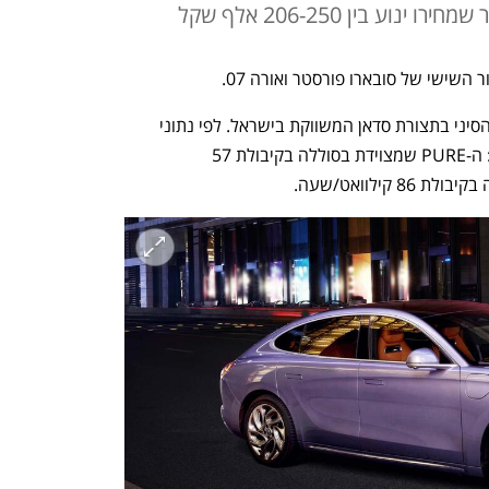
ע בין 206-250 אלף שקל
שישי של סובארו פורסטר ואורה 07. 
אורה 07 היא מכונית ראשונה של המותג הסיני בתצורת סדאן המשווקת בישראל. לפי נתוני 
היצרן ה-07 משווקת בארץ בשתי גרסאות: ה-PURE שמצוידת בסוללה בקיבולת 57 