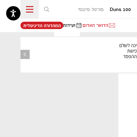
Duns 100
פורטל פיננסי
נפתח בכרטיסייה חדשה
הדואר האדום
ועידות
המהדורה הדיגיטלית
יכה לשלם
כישת
BASE: ההפסד
הרבעוני זינק ל-76