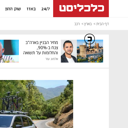
24/7
באזז
שוק ההון
דף הבית
בארץ
רכב
מחיר הבניין בארה"ב
צנח ב-90%,
כלכליסט
דיגיטל
והחלומות על תשואה
גבוהה התנפצו
אלמוג עזר