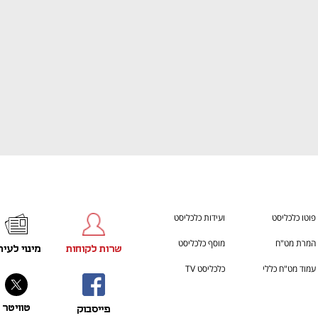
פוטו כלכליסט
ועידות כלכליסט
המרת מט"ח
מוסף כלכליסט
שרות לקוחות
מינוי לעית
עמוד מט"ח כללי
כלכליסט TV
טוויטר
פייסבוק