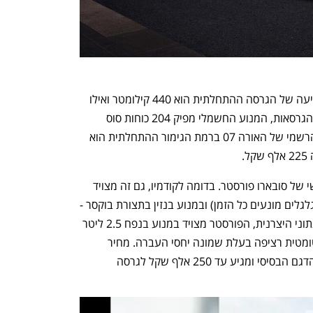
על פי נתוני היצרנית הרשמיים, טווח הנסיעה של הגרסה ההתחלתית הוא 440 קילומטר ואילו 
של הגרסה הבכירה 570 קילומטר. בשתי הגרסאות, המנוע החשמלי מפיק 204 כוחות סוס 
המניעים את הגלגלים הקדמיים. מחירה הרשמי של האורה 07 ברמת הגימור ההתחלתית הוא 
לצד האורה מושק בישראל גם הדור השישי של סובארו פורסטר. בדומה לקודמיו, גם זה מצויד 
במערכת הנעה כפולה קבועה (ארבעת הגלגלים מונעים כל הזמן) ובמנוע בנזין בתצורת בוקסר - 
מנוע שהבוכנות בו פועלות זו מול זו. לפי נתוני היצרנית, הפורסטר מצויד במנוע בנפח 2.5 ליטר 
המפיק 180 כוחות סוס ותיבת הילוכים אוטומטית רציפה בעלת שמונה יחסי העברה. מחיר 
הפורסטר מתחיל ב-206 אלף שקל עבור הדגם הבסיסי ומגיע עד 250 אלף שקל לגרסה 