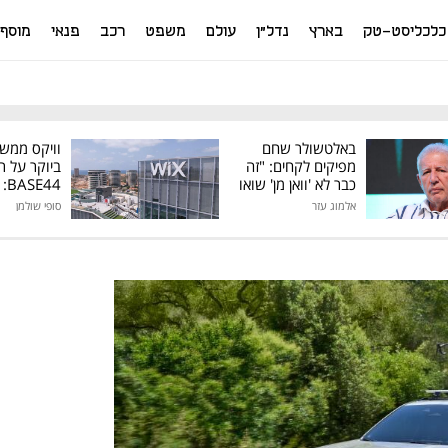
כלכליסט-טק
בארץ
נדל"ן
עולם
משפט
רכב
פנאי
מוסף
באלטשולר שחם
וויקס ממש
מפיקים לקחים: "זה
ביוקר על ר
כבר לא 'וואן מן' שואו
44
של גילעד"
אלמוג עזר
סופי שולמן
מיליון דולר