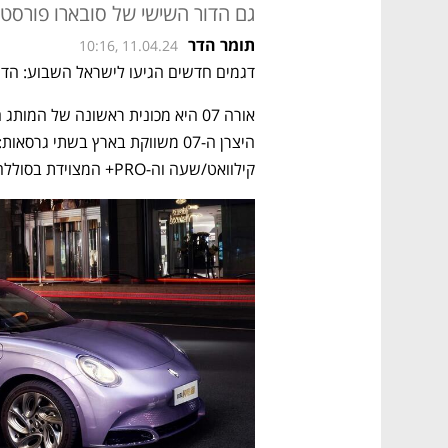
גם הדור השישי של סובארו פורסטר שמחירו ינו
תומר הדר
10:16, 11.04.24
דגמים חדשים הגיעו לישראל השבוע: הדור ה
קילוואט/שעה וה-PRO+ המצוידת בסוללה בקיבולת 86 קילוואט/שעה. 