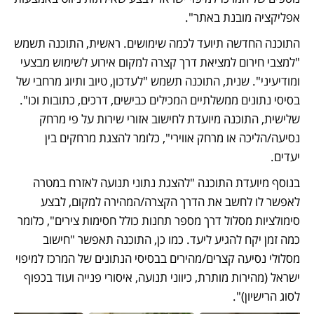
אפליקציה מובנת באתר". 
התוכנה החדשה תיועד לכמה שימושים. ראשית, התוכנה תשמש 
"למצבי חירום למציאת דרך קצרה למקום אירוע לשימוש מבצעי 
ומודיעיני". שנית, התוכנה תשמש "לעדכון, טיוב ותיוג מרחבי של 
בסיסי נתונים ממשלתיים המכילים כבישים, דרכים, כתובות וכו". 
שלישית, התוכנה מיועדת לחישוב אזורי שירות על פי מרחק 
נסיעה/הליכה או מרחק אווירי", כלומר להצגת מרחקים בין 
יעדים. 
בנוסף מיועדת התוכנה "להצגת נתוני תנועה לאזרח במטרה 
לאפשר לו לחשב את הדרך הקצרה/המהירה למקום, לבצע 
סימולציות מסלול דרך מספר תחנות כולל חסימות צירים", כלומר 
כמה זמן יקח להגיע ליעד. כמו כן, התוכנה תאפשר "חישוב 
מסלולי נסיעה קצרים/מהירים בבסיסי הנתונים של המרכז למיפוי 
ישראל (מהירות מותרת, כיווני תנועה, איסורי פנייה ועוד בכפוף 
לסוג הרישיון)". 