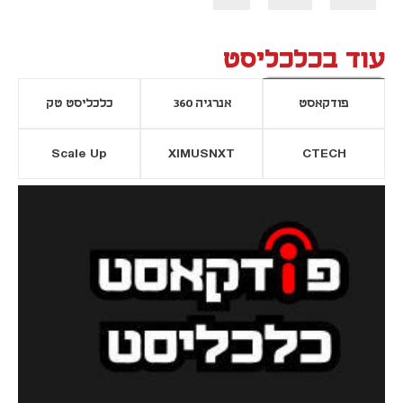
עוד בכלכליסט
פודקאסט
אנרגיה 360
כלכליסט טק
Scale Up
XIMUSNXT
CTECH
יסייה חדשה
נפתח בכרטיסייה חדשה