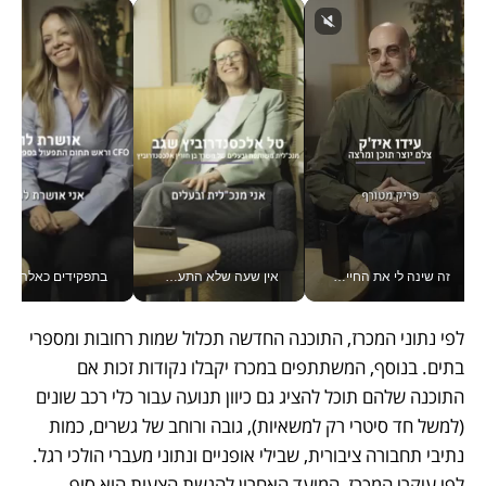
זה שינה לי את החיים: איך עידו איז'ק הופך את הסמארטפון לכלי צילום מקצועי_v
אין שעה שלא התעסקתי במשבר - טל אלכסנדרוביץ’ שגב מנהלת משברים תקשורתיים מכל מקום עם ה- Galaxy Z Fold8 Ultra שלה_v
בתפקידים כאלה אי אפשר לח
לפי נתוני המכרז, התוכנה החדשה תכלול שמות רחובות ומספרי 
בתים. בנוסף, המשתתפים במכרז יקבלו נקודות זכות אם 
התוכנה שלהם תוכל להציג גם כיוון תנועה עבור כלי רכב שונים 
(למשל חד סיטרי רק למשאיות), גובה ורוחב של גשרים, כמות 
נתיבי תחבורה ציבורית, שבילי אופניים ונתוני מעברי הולכי רגל. 
לפי עיקרי המכרז, המועד האחרון להגשת הצעות הוא סוף 