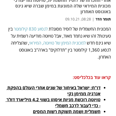
אחרי ההכרזה של לוסיד החשמלית, טויוטה מודיעה כי
מכונית המיראי שלה המונעת במימן שברה שיא גינס
באוגוסט האחרון
תומר הדר
|
08:28, 09.10.21
המכונית החשמלית של לוסיד מסוגלת 
לנסוע 830 קילומטר
 בין 
נפתח בכרטיסייה חדשה
נפתח בכרטיסייה חדשה
נפתח בכרטיסייה חדשה
נפתח בכרטיסייה חדשה
נפתח בכרטיסייה חדשה
נפתח בכרטיסייה חדשה
טעינות? זהו שיא נחמד מאוד, אבל טויוטה מודיעה רשמית על 
שיא גינס חדש 
למכונית המימן של טויוטה, המיראי
, שהצליחה 
לנסוע 1,360 קילומטר בין "תדלוקים" בארה"ב באוגוסט 
האחרון. 
קראו עוד בכלכליסט:
דו"ח: ישראל באיחור של שנים אחרי העולם בהפקת 
אנרגיה ממימן נקי
טויוטה רוכשת מניות איסוזו בשווי 4.2 מיליארד דולר 
- כדי לעבור לרכב חשמלי
חשמלית ושמה תשוקת רשות המסים