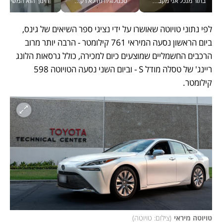
בתור מנכל אני מקבל מאות החלטות ביום, וה- Galaxy Z Fold8 Ultra עוזר לי לחתוך אותן מהר יותר_v
טכנולוגיה זה לא רק בהייטק: גם תעשיית המזון הישראלית מאמצת כלי AI, אוטומציה וניתוח דאטה בזמן אמת
חינוך הוא המש
לפי נתוני טויוטה שאושרו על ידי נציגי ספר השיאים של גינס, 
ביום הראשון נסעה המיראי 761 קילומטר - הרבה יותר מרוב 
הרכבים החשמליים שמוצעים כיום למכירה, כולל גרסאות הלונג 
ריינג' של טסלה מודל S - וביום השני נסעה הטויוטה 598 
קילומטר.
טויוטה מיראי
(
צילום: טויוטה
)