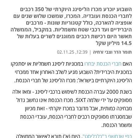
השבוע יוכרע מכרז הליסינג היוקרתי של 350 רכבים
לחברי הכנסת ועובדיה. המכרז, שמשכו שלוש שנים עם
אופציה להארכה, כולל קטגוריות שונות - מרכבים
היברידיים ועד רכבי שטח וחשמליות. במקביל, הממשלה
תאשר היום רכישת רכבים ממוגנים לשרים בעלות של
14.5 מיליון שקל
תומר הדר וצבי זרחיה
|
12:39, 02.11.25
האם 
חברי הכנסת יבחרו
 במכוניות ליסינג חשמליות או יסתפקו 
נפתח בכרטיסייה חדשה
נפתח בכרטיסייה חדשה
במכונית היברידית? השבוע מגיע לשלב האחרון אחד ממכרזי 
הליסינג היוקרתיים בישראל: מכרז הליסינג של חברי הכנסת. 
בשנת 2000 עברה הכנסת לשימוש ברכבי ליסינג - ומאז אלה 
מסופקים על ידי שלמה SIXT. מכרז הכנסת אינו נחשב גדול 
מבחינה כמותית, אבל מדובר במכרז יוקרתי - זאת מכיוון 
שבמסגרתו מסופקים רכבים לחברי הכנסת, עובדי הכנסת 
ומשמר הכנסת. 
כפי שנחשף ב"כלכליסט"
, היום (א') תובא לאישור הממשלה 