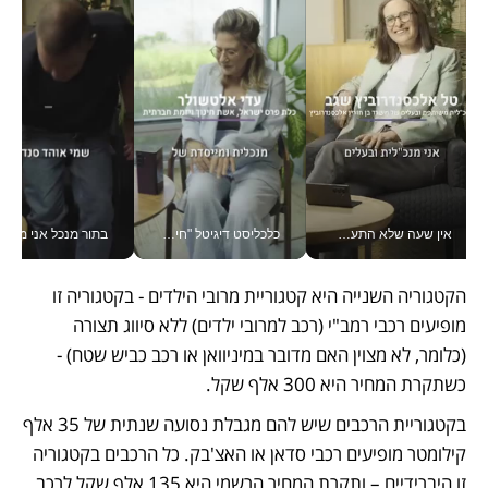
אין שעה שלא התעסקתי במשבר - טל אלכסנדרוביץ’ שגב מנהלת משברים תקשורתיים מכל מקום עם ה- Galaxy Z Fold8 Ultra שלה_v
כלכליסט דיגיטל "חינוך הוא המשימה של החיים שלי"_v
בתור מנכל אני מקבל מאות הח
הקטגוריה השנייה היא קטגוריית מרובי הילדים - בקטגוריה זו 
מופיעים רכבי רמב"י (רכב למרובי ילדים) ללא סיווג תצורה 
(כלומר, לא מצוין האם מדובר במיניוואן או רכב כביש שטח) - 
כשתקרת המחיר היא 300 אלף שקל.
בקטגוריית הרכבים שיש להם מגבלת נסועה שנתית של 35 אלף 
קילומטר מופיעים רכבי סדאן או האצ'בק. כל הרכבים בקטגוריה 
זו היברידיים – ותקרת המחיר הרשמי היא 135 אלף שקל לרכב. 