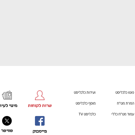
פוטו כלכליסט
ועידות כלכליסט
המרת מט"ח
מוסף כלכליסט
שרות לקוחות
מינוי לעית
עמוד מט"ח כללי
כלכליסט TV
טוויטר
פייסבוק