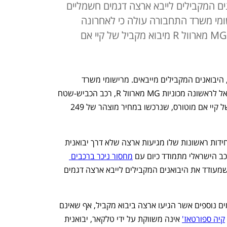
ים המקבילים לייבא ארצה דגמים חשמליים
שומי משרד התחבורה עולה כי לאחרונה
נרשמו בישראל לראשונה מכוניות MG מארוול R מיבוא מקביל של קיי אם
בזמן שיבואני הרכב הישירים מתמהמהים, היבואנים המקבילים מייבאים. מרישומי משרד 
התחבורה עולה כי לאחרונה נרשמו בישראל לראשונה מכוניות MG מארוול R, רכב הכביש-שטח 
החשמלי של MG הסינית, מיבוא מקביל של קיי אם מוטורס, שנרכשו במחיר מוצהר של 249 
מארוול R אינו הרכב החשמלי הראשון שיחידות ראשונות שלו מגיעות ארצה שלא דרך יבואנית 
ב הישראלי מתמודד כיום עם 
מחסור ניכר ברכבים 
, והביקוש לרכבים אלה רב, מה שמעודד את היבואנים המקבילים לייבא ארצה דגמים 
לצד MG ניתן למצוא ברשימות היבוא דגמים נוספים אשר הגיעו ארצה ביבוא מקביל, אף שאינם 
קיה ספורטאז'
 אינה משווקת על ידי טלקאר, יבואנית 