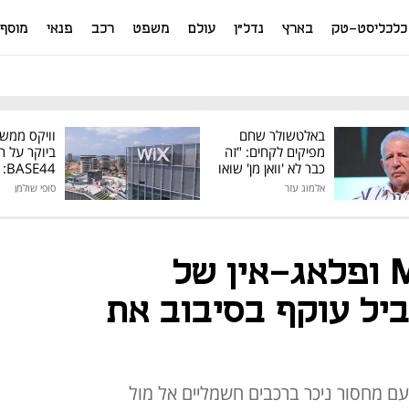
כלכליסט-טק
בארץ
נדל"ן
עולם
משפט
רכב
פנאי
מוסף
באלטשולר שחם
וויקס ממש
מפיקים לקחים: "זה
ביוקר על ר
כבר לא 'וואן מן' שואו
44
של גילעד"
אלמוג עזר
סופי שולמן
מיליון דולר
חשמליות של MG ופלאג-אין של
ביל עוקף בסיבוב את
ם מחסור ניכר ברכבים חשמליים אל מול