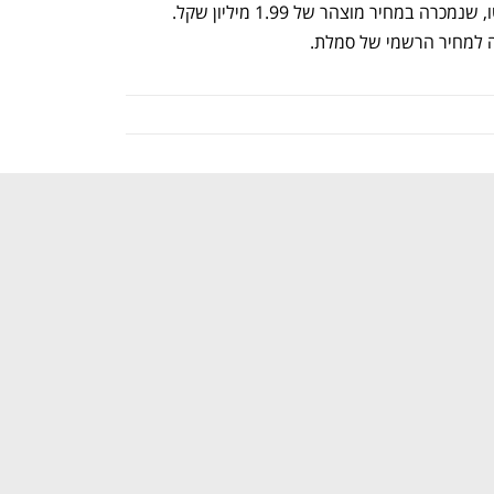
יבואנית פרארי. מדובר בפרארי F8 טריבוטו, שנמכרה במחיר מוצהר של 1.99 מיליון שקל. 