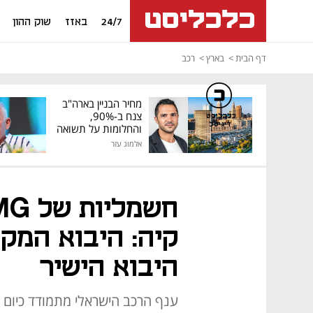
24/7
באזז
שוק ההון
דף הבית
בארץ
רכב
מחיר הבניין בארה"ב
צנח ב-90%,
כלכליסט
דיגיטל
והחלומות על תשואה
גבוהה התנפצו
אלמוג עזר
קיה: היבוא המק
היבוא הישיר
ענף הרכב הישראלי מתמודד כיום ע