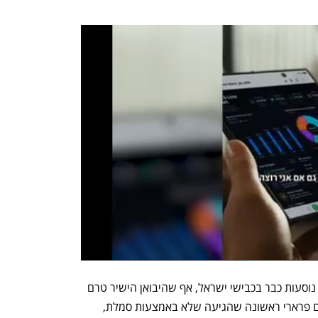
גם מכוניות כמו קיה EV 6 ופולקסווגן ID 4 נוסעות כבר בכבישי ישראל, אף שהיבואן הישיר טרם 
החל בשיווקן. לצד אלה מופיעה החודש גם פרארי ראשונה שהגיעה שלא באמצעות סמלת, 