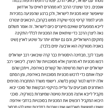
מסחר עם ישראל, יבואני הרכב יצטרכו לחפש חלופות בכמה 
אופנים. ניכר שיצרני הרכב לא ממהרים לאיים על ארדואן 
שיאפשר יצוא מכוניות לישראל, ולכן ברגע שהפגיעה במכירות 
תגיע לממד קריטי (כפי שיקרה ממש בקרוב), היבואנים יצטרכו 
לייבא ממפעלים שאינם מייצרים כיום לישראל. זה אומר תשלום 
נאה ליצרן הרכב כדי שיתאים את המכוניות לכללי התקינה 
(חוקים) הישראליים, והם גם ישלמו יותר על שינוע לארץ (שיט 
באוניה מטורקיה הוא ארבעה ימים בלבד). 
מעבר לכך, מבחינה היסטורית כבר קרה שיבואני רכב ישראלים 
רכשו מכוניות לא מהיצרן אלא מסוכנויות של היצרן. ליבואני רכב 
ישראלים יש רשת מרשימה של קשרים באירופה, וייתכן שהם 
ינצלו אותם כדי לרכוש מכוניות מסוכנויות באירופה, ומן הסתם 
אלה ידרשו לגזור קופון כלשהו. רישומי משרד התחבורה מהימים 
האחרונים מצביעים על עלייה בהיקפי הבקשות של סוכני יבוא 
מקביל לייבא ארצה מכוניות טויוטה שמיוצרות בטורקיה. סוכני 
היבוא המקביל רוכשים את המכוניות בסוכנויות ברחבי אירופה 
שאינן חוששות מארדואן ואינן שוכנות במדינות שיש להן סכסוך 