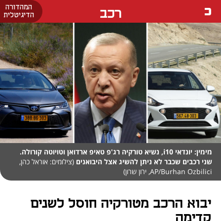
המהדורה
רכב
הדיגיטלית
מימין: יונדאי i10, נשיא טורקיה רג'פ טאיפ ארדואן וטויוטה קורולה.
שני רכבים שכבר לא ניתן להשיג אצל היבואנים
(צילומים: אוראל כהן,
AP/Burhan Ozbilici, ירון שרון)
יבוא הרכב מטורקיה חוסל לשנים
קדימה