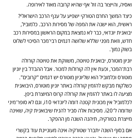
ואסיה, והייצור בה זול אף שהיא קרובה מאוד לאירופה. 
כיצד המשך החרם הטורקי ישפיע על ענף הרכב הישראלי? 
ראשית, הוא ישנה את המפה של מסירות הרכב. כלמוביל, 
יבואנית יונדאי, כבר לא נמצאת במקום הראשון במסירות רכב 
חדש, וזאת מפני שללא שלושה דגמים רבי־מכר הסיכוי לשלוט 
בשוק נמוך.  
יוניון מוטורס, יבואנית טויוטה, משווקת את טויוטה קורולה 
רבת־המכר, וכעת אין לה קורולות למכור. אבל ההבדל בין יוניון 
מוטורס וכלמוביל הוא שליוניון מוטורס יש דגמים "קרובים". 
כשלקוח מבקש להזמין קורולה באתר יוניון מוטורס, היבואנית 
מציעה לו באתר להזמין את קורולה קרוס המיוצרת ביפן. 
לכלמוביל אין מכונית קטנה דומה ליונדאי i10, וגם לא סופר־מיני 
שדומה ל־i20. מסיבות אלה סביר להניח שיבואנית קיה, שאינה 
מייצרת בטורקיה, תיהנה השנה מן ההפקר. 
אם בסוף השנה יתברר שטורקיה אינה מעוניינת עוד בקשרי 