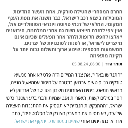
החרם המסחרי שהטילה טורקיה, אחת מעשר המדינות
המובילות ביצוא רכב לישראל, כבר משנה את מפת הענף
המקומי. המלאי של דגמי טויוטה ויונדאי הפופולריים אזל,
ואין צפי לחזרת הייצוא משם גם אחרי המלחמה. היבואנים
ייאלצו לחפש חלופות ולחזר אחר מפעלים שכיום אינם
מייצרים לישראל, או לפנות לסוכנויות של יצרנים.
המשמעות הכספית: שינוע ארוך ותשלום גבוה יותר על
תקינה מתאימה
תומר הדר
|
06:00, 05.08.24
"התנקשו באחי", את צמד המילים הזה פלט לא אחר מנשיא 
נפתח בכרטיסייה חדשה
נפתח בכרטיסייה חדשה
נפתח בכרטיסייה חדשה
טורקיה רג'יפ טאיפ ארדואן כתגובה על חיסול אסמאעיל הנייה, 
מראשי חמאס. בימים האחרונים חשבון הטוויטר של ארדואן לא 
חסך במילים קשות, תיאוריות אנטישמיות ודברי בלע ושטנה כלפי 
ישראל. "ההתנקשות הנבזית לא תפסיק את ההתנגדות האצילה 
של עזה, לא תסיים את המאבק הצודק של הפלסטינים", כתב 
ארדואן כמה ימים אחרי 
שאיים במפורש כי יתקוף את ישראל. 