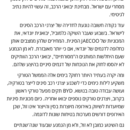
מסחרי עם ישראל. מבחינת יבואני הרכב, זה עשוי להיות נתיב 
לגיטימי.
עוד נקודה חשובה נוגעת לחדירה של יצרני הרכב הסינים 
לישראל. בשבוע שעבר השיקה כלמוביל, יבואנית יונדאי, את 
המכוניות של JAECOO הסינית. המחירים שלהן ממצבים אותן 
כחלופה לדגמים של יונדאי, אם כי יותר מאובזרת. לא מן הנמנע 
שעם היחלשות המותגים ה"מסורתיים", יבואני הרכב הוותיקים 
לא יהססו לחזק את הנוכחות של דגמים סיניים בהיצע שלהם.
ומה יקרה בעתיד היותר רחוק? בימים אלה הממשל הטורקי 
משקיע לילות כימים כדי לשכנע יצרני רכב סינים לייצר בטורקיה, 
ועושה עבודה טובה בנושא. BYD תקים מפעל טורקי ראשון 
בקרוב, ויצרנים טורקים נוספים יבואו אחריה. כיום מכוניות סיניות 
שמיועדות לשיווק באירופה מיוצרות בסין והייצור אינו זול, שכן 
האירופים דורשים מערכות בטיחות שונות לדוגמה. 
גם השינוע כמובן לא זול, ולא מן הנמנע שבעוד שנה־שנתיים 