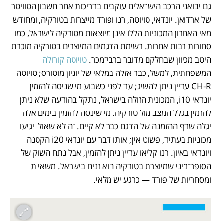
גם יבואני הרכב הישראלים עוקבים בדריכות אחר חשבון הטוויטר 
של ארדואן. יונדאי, טויוטה, רנו ופורד מייצרות בטורקיה, ומחודש 
מאי האחרון המכוניות הללו אינן מיוצאות מטורקיה לישראל, כמו 
סחורות רבות אחרות. רשימת הדגמים המיוצרים בטורקיה מוכרת 
היטב מכיוון שבחלקם מדובר ברבי־מכר. 
טויוטה קורולה
המשפחתית, למשל, כבר אזלה במלאי של יוניון מוטורס; טויוטה 
CH-R עדיין ניתן להשיג; עד לפני כשבוע מי שניסה להזמין 
יונדאי i10, המכונית הזולה בישראל, נתקל בהודעה שלא ניתן 
להזמין בגלל המצב מול טורקיה. מי שינסה להזמין בימים אלה 
יגלה שדף ההזמנה של הדגם כבר לא קיים. זה לא שאולי יגיעו 
מכוניות בעתיד, פשוט אין; אותו דבר עם יונדאי i20 הקטנה 
ויונדאי באיון. רנו קליאו עדיין ניתן להזמין, אבל נתח השוק של 
הסופר־מיני שמיוצרת בטורקיה הוא זניח בישראל. משאיות 
ומסחריות של פורד — כרגע יש מלאי.