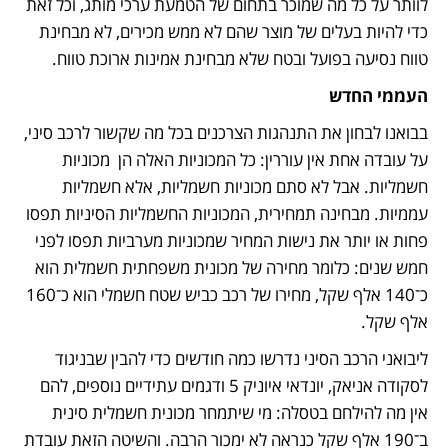
לוותר על כל מה שמוכר בתחום של הטמעת ערכי מותג, וכל זאת 
כדי להיות בעלים של מוצר שהם לא ממש מכירים, לא מבחינת 
טווח נסיעה בפועל ובטח שלא מבחינת אמינות ארוכת טווח.
העממי החדש
בבואנו לבחון את התנהגות הצרכנים בכל מה שקשור לרכב סיני, 
על עובדה אחת אין עוררין: כל המכוניות האלה הן  מכוניות 
חשמליות. אבל לא סתם מכוניות חשמליות, אלא חשמליות 
עממיות. מבחינה תמחירית, המכוניות החשמליות הסיניות תפסו 
פחות או יותר את נישות המחיר שמכוניות מערביות תפסו לפני 
חמש שנים: כלומר מחירה של מכונית משפחתית חשמלית הוא 
כ־140 אלף שקל, מחירו של רכב כביש שטח חשמלי הוא כ־160 
אלף שקל.
ליבואני הרכב הסיני נדרשו כמה חודשים כדי להבין שבניגוד 
לסקודה אניאק, יונדאי איוניק 5 ודגמים עתידיים נוספים, להם 
אין מה להילחם בטסלה: מי שיתמחר מכונית חשמלית סינית 
ב־190 אלף שקל כנראה לא ימכור הרבה. והשיטה הזאת עובדת 