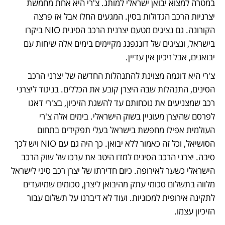
במטרה למצוא יבואן ישראלי למותג. צ'רי היא אחת מחמשת 
יצרניות הרכב הגדולות בסין. המגעים החלו אבל אז פרצה 
הקורונה. גם נציגים מטעם יצרנית הרכב הסינית NIO ביקרו 
בישראל, ונציגים של דונגפנג מקיימים בימים אלה שיחות עם 
יבואנים, אבל זיכיון אין עדיין.
צ'רי היא דוגמה מצוינת להתנהלות החדשה של יצרני הרכב 
הסינים, התנהלות שבה היצרן קובע את הכללים. בניגוד ליצרני 
רכב שמצניעים את נוכחותם עד להשגת הזיכיון, בצ'רי דאגו 
לפרסם שהיצרן מעוניין בשוק הישראלי. בימים אלה צ'רי 
העולמית אפילו מחפשת בישראל בעלי תפקידים בתחום 
הסושיאל, וכל זה כאמור ללא יבואן. כך היה גם עם NIO ויש לכך 
סיבה. יצרני הרכב הסינים למדו היטב את ערכו של שוק הרכב 
הישראלי כשער לאירופה. כיום חדירתו של יצרן רכב סיני לישראל 
מלווה בתשלום סכומי עתק מהיבואן ליצרן, סכומים שמיועדים 
לתקינה אירופית למכוניות. ועוד לא דיברנו על תשלום עבור 
הזיכיון עצמו.