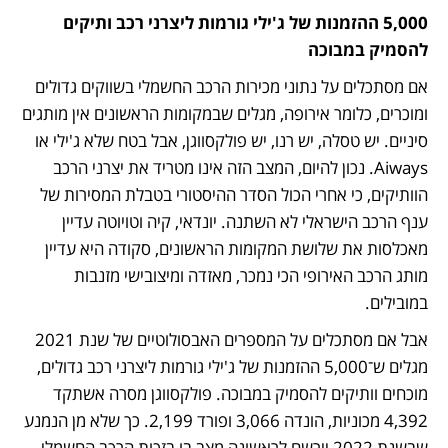
5,000 ההזמנות של ג'ילי גורמות ליצרני רכב ותיקים 
להסמיק במבוכה
אם מסתכלים על נתוני מכירות הרכב החשמלי בשווקים גדולים 
ומוכרים, כלומר אירופה, מגלים שבמקומות הראשונים אין מותגים 
סיניים. יש טסלה, יש רנו, יש פולקסווגן, אבל בטח שלא ג'ילי או 
Aiways. נכון להיום, המצב הזה אינו מטריד את יצרני הרכב 
הוותיקים, כי אחרי הכול הסדר ההיסטורי בטבלת המסירות של 
ענף הרכב הישראלי לא השתנה. יונדאי, קיה וטויוטה עדיין 
מאכלסות את שלושת המקומות הראשונים, סקודה היא עדיין 
מותג הרכב האירופי הכי נמכר, מאזדה ומיצובישי מזנבות 
במובילים.
אבל אם מסתכלים על המספרים האבסולוטיים של שנת 2021 
מגלים ש־5,000 ההזמנות של ג'ילי גורמות ליצרני רכב גדולים, 
מוכחים וותיקים להסמיק במבוכה. פולקסווגן מסרה אשתקד 
4,392 מכוניות, הונדה 3,066 ופורד 2,199. כך שלא מן הנמנע 
שבשנת 2022 יירשם לראשונה מצב בו בזכות הרכב החשמלי 