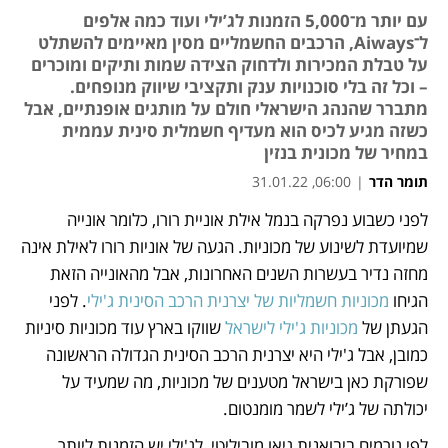
עם יותר מ־5,000 הזמנות לג’ילי ועוד כמה אלפים
ל־Aiways, הרכבים החשמליים מסין מאיימים להשתלט
על טבלת המכירות ולדחוק הצידה שמות ותיקים ומוכרים
– וכל זה בלי סוכנויות ענק ותקציבי שיווק מנופחים.
מתברר שהנהג הישראלי חולם על מותגים אופנתיים, אבל
כשזה מגיע לכיס הוא מעדיף חשמלית סינית עממית
במחיר של מכונית בנזין
תומר הדר
|
06:00, 31.01.22
לפני כשבוע נפרקה בנמל אילת אוניית רורו, כלומר אונייה 
נפתח בכרטיסייה חדשה
נפתח בכרטיסייה חדשה
נפתח בכרטיסייה חדשה
נפתח בכרטיסייה חדשה
נפתח בכרטיסייה חדשה
נפתח בכרטיסייה חדשה
נפתח בכרטיסייה חדשה
שמיועדת לשינוע של מכוניות. הגעה של אוניות רורו לאילת אינה 
מחזה נדיר בעשרות השנים האחרונות, אבל מהאונייה הזאת 
הגיחו
 מכוניות חשמליות של יצרנית הרכב הסינית ג'ילי
. לפני 
הגעתן של 
מכוניות ג'ילי לישראל 
שווקו בארץ עוד מכוניות סיניות 
כמובן, אבל ג'ילי היא יצרנית הרכב הסינית הגדולה הראשונה 
שפורקת כאן בישראל מטענים של מכוניות, מה שמעיד על 
יכולתה של ג’ילי לשמר מומנטום.
לפי גורמים ביבואנית גיאו מוביליטי, לג'ילי יש הזמנות ליותר 