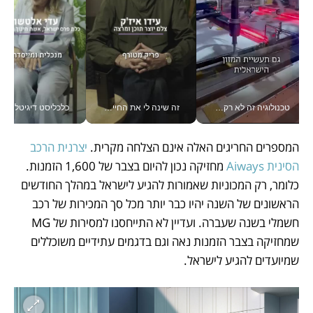
טכנולוגיה זה לא רק בהייטק: גם תעשיית המזון הישראלית מאמצת כלי AI, אוטומציה וניתוח דאטה בזמן אמת
זה שינה לי את החיים: איך עידו איז'ק הופך את הסמארטפון לכלי צילום מקצועי_v
כלכליסט דיגיטל
המספרים החריגים האלה אינם הצלחה מקרית.
 יצרנית הרכב 
הסינית Aiways 
מחזיקה נכון להיום בצבר של 1,600 הזמנות. 
כלומר, רק המכוניות שאמורות להגיע לישראל במהלך החודשים 
הראשונים של השנה יהיו כבר יותר מכל סך המכירות של רכב 
חשמלי בשנה שעברה. ועדיין לא התייחסנו למסירות של MG 
שמחזיקה בצבר הזמנות נאה וגם בדגמים עתידיים משוכללים 
שמיועדים להגיע לישראל. 