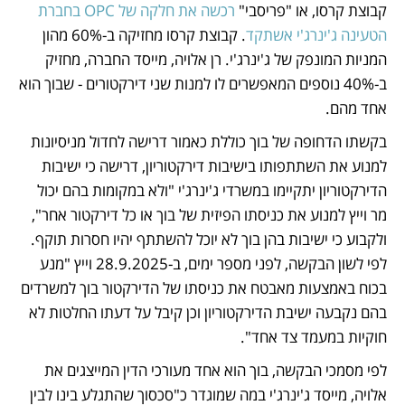
קבוצת קרסו, או "פריסבי" 
רכשה את חלקה של OPC בחברת 
הטעינה ג'ינרג'י אשתקד
. קבוצת קרסו מחזיקה ב-60% מהון 
המניות המונפק של ג'ינרג'י. רן אלויה, מייסד החברה, מחזיק 
ב-40% נוספים המאפשרים לו למנות שני דירקטורים - שבוך הוא 
אחד מהם.
בקשתו הדחופה של בוך כוללת כאמור דרישה לחדול מניסיונות 
למנוע את השתתפותו בישיבות דירקטוריון, דרישה כי ישיבות 
הדירקטוריון יתקיימו במשרדי ג'ינרג'י "ולא במקומות בהם יכול 
מר וייץ למנוע את כניסתו הפיזית של בוך או כל דירקטור אחר", 
ולקבוע כי ישיבות בהן בוך לא יוכל להשתתף יהיו חסרות תוקף. 
לפי לשון הבקשה, לפני מספר ימים, ב-28.9.2025 וייץ "מנע 
בכוח באמצעות מאבטח את כניסתו של הדירקטור בוך למשרדים 
בהם נקבעה ישיבת הדירקטוריון וכן קיבל על דעתו החלטות לא 
חוקיות במעמד צד אחד".
לפי מסמכי הבקשה, בוך הוא אחד מעורכי הדין המייצגים את 
אלויה, מייסד ג'ינרג'י במה שמוגדר כ"סכסוך שהתגלע בינו לבין 