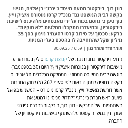
רונן בוך, דירקטור מטעם מייסד ג'ינרג'י רן אלויה, הגיש
בקשה לבית המשפט נגד מנכ"ל קרסו מוטורס איציק וייץ.
בוך טען כי נחסם בכוח על ידי מאבטחים מלהיכנס לישיבת
דירקטוריון, ובהיעדרו התקבלו החלטות "לא חוקיות".
ברקע: סכסוך על סירוב קרסו להעמיד מימון בסך 35
מיליון שקל שהתחייבה לו בהסכם בעלי המניות
תומר הדר ותומר גנון
|
16:59, 30.09.25
מדוע דירקטור בחברת בת של 
קבוצת קרסו
 סולק בכוח הזרוע 
נפתח בכרטיסייה חדשה
נפתח בכרטיסייה חדשה
מישיבות דירקטוריון בנוכחות איציק וייץ? היום (30 בספטמבר) 
הוגשה לבית המשפט המחוזי - המחלקה הכלכלית תל אביב יפו 
בקשה דחופה למתן הוראות לפי סעיף 267 (א) לחוק החברות 
אשר דורשת מאיציק וייץ, מנכ"ל קרסו מוטורס – המשמש בפועל 
כיושב ראש חברת ג'ינרג'י "לחדול מניסיונו למנוע את 
השתתפותו של המבקש - רונן בוך, דירקטור בחברת ג'ינרגי' 
ועורך דין במשרד קסוטו מלהשתתף בישיבות דירקטוריון של 
החברה. 