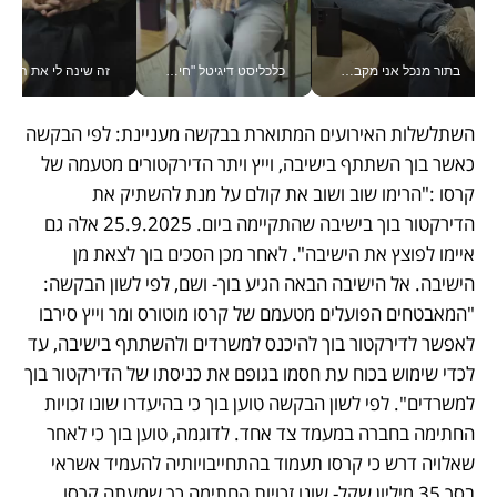
בתור מנכל אני מקבל מאות החלטות ביום, וה- Galaxy Z Fold8 Ultra עוזר לי לחתוך אותן מהר יותר_v
כלכליסט דיגיטל "חינוך הוא המשימה של החיים שלי"_v
זה שינה לי את החיים: 
השתלשלות האירועים המתוארת בבקשה מעניינת: לפי הבקשה 
כאשר בוך השתתף בישיבה, וייץ ויתר הדירקטורים מטעמה של 
קרסו :"הרימו שוב ושוב את קולם על מנת להשתיק את 
הדירקטור בוך בישיבה שהתקיימה ביום. 25.9.2025 אלה גם 
איימו לפוצץ את הישיבה". לאחר מכן הסכים בוך לצאת מן 
הישיבה. אל הישיבה הבאה הגיע בוך- ושם, לפי לשון הבקשה: 
"המאבטחים הפועלים מטעמם של קרסו מוטורס ומר וייץ סירבו 
לאפשר לדירקטור בוך להיכנס למשרדים ולהשתתף בישיבה, עד 
לכדי שימוש בכוח עת חסמו בגופם את כניסתו של הדירקטור בוך 
למשרדים". לפי לשון הבקשה טוען בוך כי בהיעדרו שונו זכויות 
החתימה בחברה במעמד צד אחד. לדוגמה, טוען בוך כי לאחר 
שאלויה דרש כי קרסו תעמוד בהתחייבויותיה להעמיד אשראי 
בסך 35 מיליון שקל- שונו זכויות החתימה כך שמעתה קרסו 