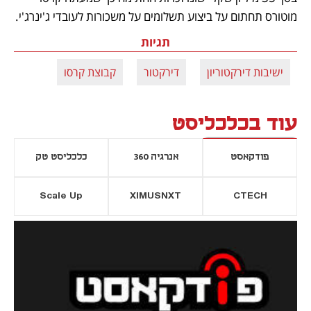
מוטורס תחתום על ביצוע תשלומים על משכורות לעובדי ג'ינרג'י.
תגיות
ישיבות דירקטוריון
דירקטור
קבוצת קרסו
עוד בכלכליסט
פודקאסט
אנרגיה 360
כלכליסט טק
Scale Up
XIMUSNXT
CTECH
יסייה חדשה
נפתח בכרטיסייה חדשה