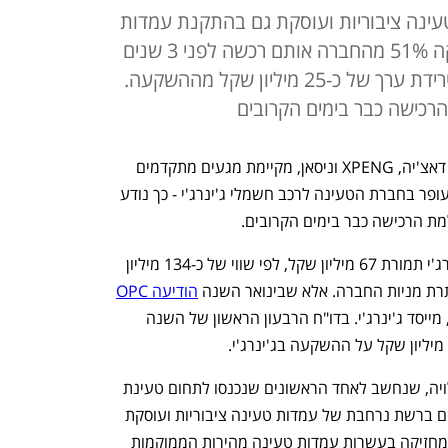
טעינה ציבוריות ועוסקת גם בהתקנת עמדות
ביתיות. OPC של עידן עופר מחזיקה 51% מהחברה אותם רכשה לפני 3 שנים
ב-67 מיליון שקל, וכבר דיווחה על ירידת ערך של כ-25 מיליון שקל מההשקעה.
רכישה כבר בימים הקרובים
פריסבי (לשעבר קרסו), יבואנית רנו, צ'רי, דאצ'יה, XPENG וניסאן, מקיימת מגעים מתקדמים 
לרכישת חלקה של OPC שבשליטת עידן עופר בחברת הטעינה לרכב חשמלי ג'ינרג'י - כך נודע 
מת הרכישה כבר בימים הקרובים. 
 51% מג'ינרג'י תמורת 67 מיליון שקל, לפי שווי של כ-134 מיליון 
רת מניות החברה. אלא שבינואר השנה 
הודיעה OPC
כי חתמה על הסכם היפרדות עם רן אלויה, מייסד ג'ינרג'י. בדו"ח הרבעון הראשון של השנה 
ג'ינרג'י הוקמה על ידי איש העסקים רן אלויה, שנחשב לאחד הראשונים שנכנסו לתחום טעינת 
הרכב החשמלי בארץ. החברה מחזיקה כיום ברשת נרחבת של עמדות טעינה ציבוריות ועוסקת 
גם בהתקנת עמדות ביתיות. כיום החברה מחזיקה בעשרות עמדות טעינה מהירות הממוקמות 