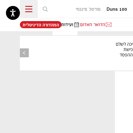
Duns 100
פורטל פיננסי
נפתח בכרטיסייה חדשה
הדואר האדום
ועידות
המהדורה הדיגיטלית
יכה לשלם
כישת
BASE: ההפסד
הרבעוני זינק ל-76