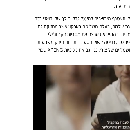
ות ועוד.
אם העסקה בין פריסבי ל-OPC תצא לפועל, תצטרף היבואנית למעגל גדל והולך של יבואני רכב 
המחזיקים גם בחברות טעינה, החל בקבוצת שלמה, בעלת השליטה באפקון אשר מחזיקה גם 
בחלק מזיכיון היבוא של BYD, וכלה בקבוצת יוניון המייבאת ארצה את מכוניות זיקר וג'ילי 
ומחזיקה בין היתר גם ב-EV EDGE. עבור פריסבי, כניסה לשוק הטעינה תהווה חיזוק משמעותי 
לפעילות הקבוצה, המייבאת כיום דגמים חשמליים של צ'רי, כמו גם את מכוניות XPENG שכולן 