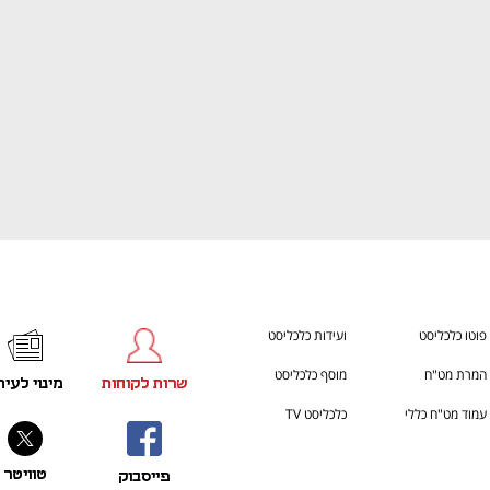
פוטו כלכליסט
ועידות כלכליסט
המרת מט"ח
מוסף כלכליסט
שרות לקוחות
מינוי לעית
עמוד מט"ח כללי
כלכליסט TV
טוויטר
פייסבוק