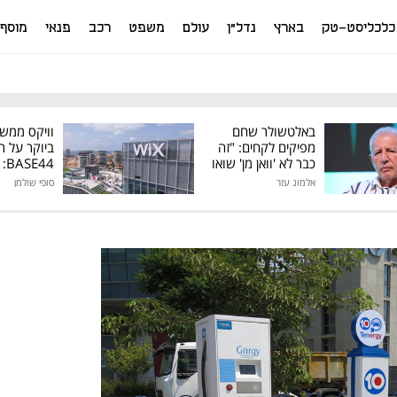
כלכליסט-טק
בארץ
נדל"ן
עולם
משפט
רכב
פנאי
מוסף
באלטשולר שחם
וויקס ממש
מפיקים לקחים: "זה
ביוקר על ר
כבר לא 'וואן מן' שואו
44
של גילעד"
אלמוג עזר
סופי שולמן
מיליון דולר