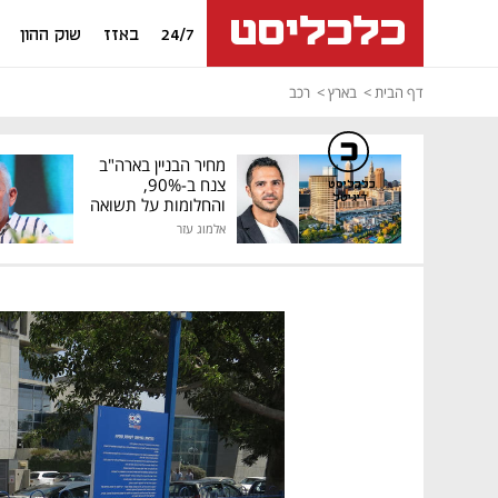
24/7
באזז
שוק ההון
דף הבית
בארץ
רכב
מחיר הבניין בארה"ב
צנח ב-90%,
כלכליסט
דיגיטל
והחלומות על תשואה
גבוהה התנפצו
אלמוג עזר