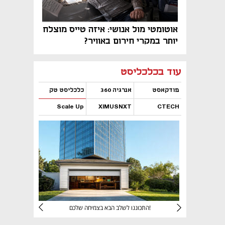
אוטומטי מול אנושי: איזה טייס מוצלח
יותר במקרי חירום באוויר?
נפתח בכרטיסייה חדשה
נפתח בכרטיסייה חדשה
נפתח בכרטיסייה חדשה
נפתח בכרטיסייה חדשה
נפתח בכרטיסייה חדשה
נפתח בכרטיסייה חדשה
עוד בכלכליסט
פודקאסט
אנרגיה 360
כלכליסט טק
Scale Up
XIMUSNXT
CTECH
נפתח בכרטיסייה חדשה
נפתח בכרטיסייה חדשה
נפתח בכרטיסייה חדשה
נפתח בכרטיסייה חדשה
יניהם
התכוננו לשלב הבא בצמיחה שלכם!