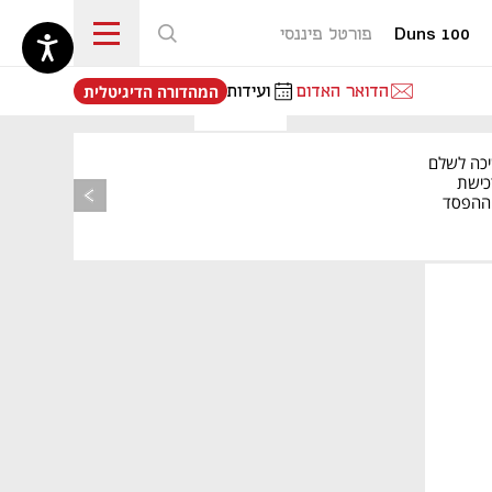
Duns 100
פורטל פיננסי
נפתח בכרטיסייה חדשה
הדואר האדום
ועידות
המהדורה הדיגיטלית
יכה לשלם
כישת
BASE: ההפסד
הרבעוני זינק ל-76