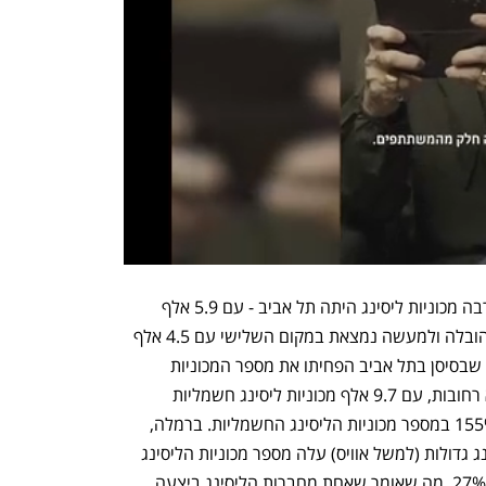
בשנת 2024 העיר בה היו רשומות הכי הרבה מכוניות ליסינג היתה תל אביב - עם 5.9 אלף 
מכוניות ליסינג. השנה תל אביב רחוקה מהובלה ולמעשה נמצאת במקום השלישי עם 4.5 אלף 
מכוניות ליסינג. המשמעות, חברות ליסינג שבסיסן בתל אביב הפחיתו את מספר המכוניות 
החשמליות. במקום הראשון נמצאת דווקא רחובות, עם 9.7 אלף מכוניות ליסינג חשמליות 
שרשומות בעיר – זינוק חסר תקדים של 155% במספר מכוניות הליסינג החשמליות. ברמלה, 
עיר בה שוכנים משרדי מספר חברות ליסינג גדולות (למשל אוויס) עלה מספר מכוניות הליסינג 
החשמליות מ 4,024 ל-5,138, עלייה של 27%, מה שאומר שאחת מחברות הליסינג ביצעה 