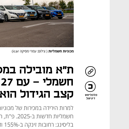
מכוניות חשמליות
( צילום: עמרי מסיקה icar)
ת"א מובילה במס
ח
קצב הגידול הוא
כלכליסט
דיגיטל
חשמליות חדש
בליסינג: רחובות זינקה ב-155% ודחקה את ת"א למקום השלישי