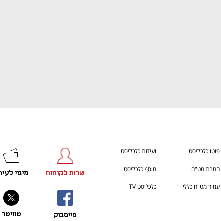
פוטו כלכליסט
ועידות כלכליסט
המרת מט"ח
מוסף כלכליסט
שרות לקוחות
מינוי לעית
עמוד מט"ח כללי
כלכליסט TV
טוויטר
פייסבוק