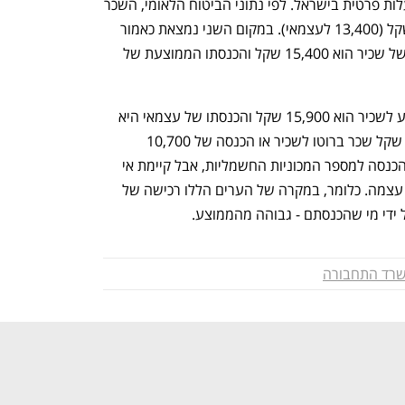
תל אביב היא מובילת הרכב החשמלי בבעלות פרטית בישראל. לפי נתוני הביטוח הלאומי, השכר 
הממוצע לשכיר בתל אביב הוא 20,200 שקל (13,400 לעצמאי). במקום השני נמצאת כאמור 
פתח תקווה – בה שכרו החודשי הממוצע של שכיר הוא 15,400 שקל והכנסתו הממוצעת של 
ברחובות שבמקום השלישי השכר הממוצע לשכיר הוא 15,900 שקל והכנסתו של עצמאי היא 
12,100 שקל. באשקלון מדובר ב-12 אלף שקל שכר ברוטו לשכיר או הכנסה של 10,700 
לעצמאי. כלומר קיימת הקבלה בין רמת ההכנסה למספר המכוניות החשמליות, אבל קיימת אי 
הקבלה בכל הקשור בגובה רמת ההכנסה עצמה. כלומר, במקרה של הערים הללו רכישה של 
 ידי מי שהכנסתם - גבוהה מהממוצע.
נפתח בכרטיסייה חדשה
נפתח בכרטיסייה חדשה
רד התחבורה
ענף במתח גבוה
מדברים כלכלה, עסקים ומה שב