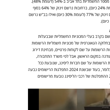
החשמליות בישראל. כך- בסוף 2024 זינק מספר החשמליות בתל אביב ב-54% (לעומת 48%). 
בפ"ת נרשם אשתקד זינוק של 75% (לעומת 24% כיום), ברחובות נרשם זינוק של 64% בסוף 
2024 (לעומת 30% כיום), באשקלון נרשם זינוק של 77% (לעומת 30% כיום) ואילו בב"ש נרשם 
 השינוי המעניין מבחינה גאוגרפית לא נרשם בקרב בעלי המכוניות החשמליות שבבעלות 
פרטית – אלא דווקא במגזר הציים, כלומר בחלוקה הגאוגרפית של מכוניות חשמליות הרשומות 
על שם חברות ליסינג. בכל הקשור במכוניות הרשומות על שם לקוחות פרטיים, מבחינת דירוג 
הערים, אין שינוי, כלומר תל אביב היתה ועודנה במקום הראשון. אבל לפי משרד התחבורה, 
קיימת דווקא "נדידה" של מכוניות חשמליות הרשומות על שם חברות ליסינג, שנובעת ככל 
הנראה מרישומי מכוניות על שם חברות. כלומר, בעוד שבשנת 2024 התפלגות הרישומים נבעה 
מבחירה של לקוחות פרטיים, בשנת 2025 ההתפלגות של רכבי הליסינג נובעת מרישומים 