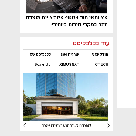
אוטומטי מול אנושי: איזה טייס מוצלח
יותר במקרי חירום באוויר?
נפתח בכרטיסייה חדשה
נפתח בכרטיסייה חדשה
נפתח בכרטיסייה חדשה
נפתח בכרטיסייה חדשה
נפתח בכרטיסייה חדשה
נפתח בכרטיסייה חדשה
עוד בכלכליסט
פודקאסט
אנרגיה 360
כלכליסט טק
Scale Up
XIMUSNXT
CTECH
נפתח בכרטיסייה חדשה
נפתח בכרטיסייה חדשה
נפתח בכרטיסייה חדשה
נפתח בכרטיסייה חדשה
יניהם
התכוננו לשלב הבא בצמיחה שלכם!