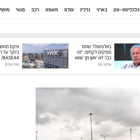
כלכליסט-טק
בארץ
נדל"ן
עולם
משפט
רכב
פנאי
מוסף
באלטשולר שחם
וויקס ממש
מפיקים לקחים: "זה
ביוקר על ר
כבר לא 'וואן מן' שואו
44
של גילעד"
אלמוג עזר
סופי שולמן
מיליון דולר