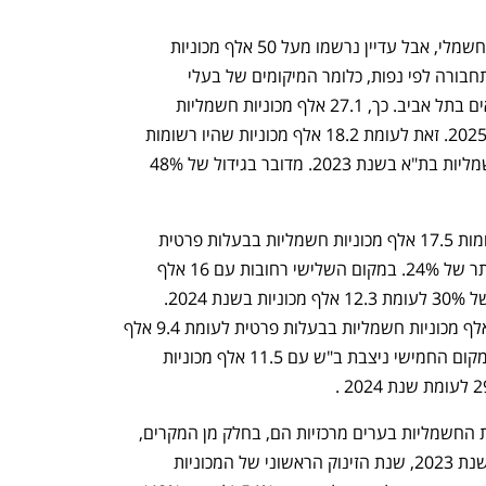
שנת 2025 אופיינה בירידה במכירות רכב חשמלי, אבל עדיין נרשמו מעל 50 אלף מכוניות 
חשמליות חדשות. מניתוח נתוני משרד התחבורה לפי נפות, כלומר המיקומים של בעלי 
המכוניות החשמליות, עולה כי רובם נמצאים בתל אביב. כך, 27.1 אלף מכוניות חשמליות 
בבעלות פרטית נמצאות בת"א, נכון לסוף 2025. זאת לעומת 18.2 אלף מכוניות שהיו רשומות 
בת"א בסוף 2024 ו-11.8 אלף מכוניות חשמליות בת"א בשנת 2023. מדובר בגידול של 48% 
במקום השני נמצאת פתח תקווה, בה רשומות 17.5 אלף מכוניות חשמליות בבעלות פרטית 
לעומת 14 אלף בסוף 2024, גידול מתון יותר של 24%. במקום השלישי רחובות עם 16 אלף 
מכוניות חשמליות בבעלות פרטית, גידול של 30% לעומת 12.3 אלף מכוניות בשנת 2024. 
באשקלון, במקום הרביעי מדובר ב-12.6 אלף מכוניות חשמליות בבעלות פרטית לעומת 9.4 אלף 
מכוניות ב-2024 - גידול של 33%. ואילו במקום החמישי ניצבת ב"ש עם 11.5 אלף מכוניות 
יש לציין ששיעורי הגידול במספר המכוניות החשמליות בערים מרכזיות הם, בחלק מן המקרים, 
פחותים ביחס לשיעורי הגידול שנרשמו בשנת 2023, שנת הזינוק הראשוני של המכוניות 