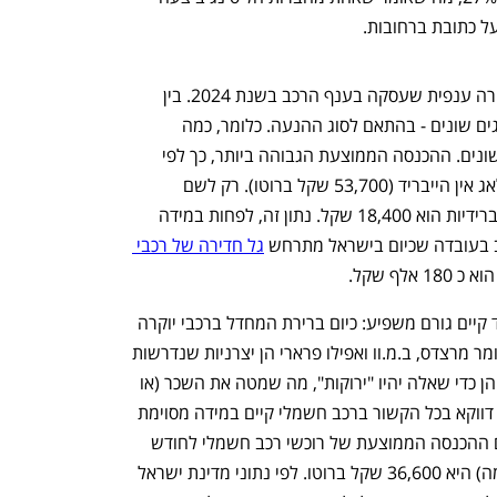
ל כתובת ברחובות.
 בשבוע שעבר פרסמה רשות המיסים סקירה ענפית שעסקה בענף הרכב בשנת 2024. בין 
היתר, רמות השכר של רוכשי מכוניות מסוגים שונים - בהתאם לסוג ההנעה. כלומר, כמה 
מרוויחים בממוצע רוכשי מכוניות מסוגים שונים. ההכנסה הממוצעת הגבוהה ביותר, כך לפי 
רשות המיסים היא של רוכשי מכוניות הפלאג אין הייבריד (53,700 שקל ברוטו). רק לשם 
השוואה ההכנסה הממוצעת של רוכשי היברידיות הוא 18,400 שקל. נתון זה, לפחות במידה 
ב בעובדה שכיום בישראל מתרחש 
גל חדירה של רכבי 
 אלף שקל. 
אולם, במקרה של רכבי הפלאג אין הייבריד קיים גורם משפיע: כיום ברירת המחדל ברכבי יוקרה 
ורכבי על היא הנעת פלאג אין הייבריד, כלומר מרצדס, ב.מ.וו ואפילו פרארי הן יצרניות שנדרשות 
להוסיף הנעת פלאג אין הייבריד למכוניותיהן כדי שאלה יהיו "ירוקות", מה שמטה את השכר (או 
ההכנסה) הממוצעת בחדות למעלה. אבל דווקא בכל הקשור ברכב חשמלי קיים במידה מסוימת 
חוסר הקבלה. כך, לפי נתוני רשות המיסים ההכנסה הממוצעת של רוכשי רכב חשמלי לחודש 
עבודה (נכון ל 2024, כי 2025 טרם פורסמה) היא 36,600 שקל ברוטו. לפי נתוני מדינת ישראל 