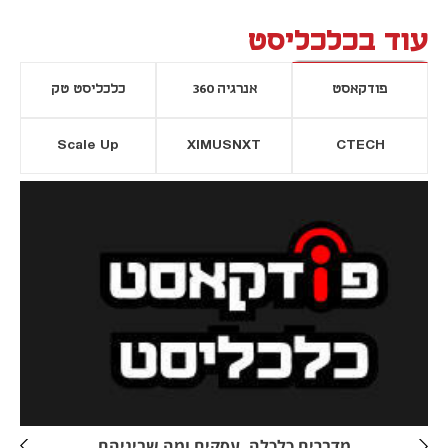
עוד בכלכליסט
פודקאסט
אנרגיה 360
כלכליסט טק
Scale Up
XIMUSNXT
CTECH
יסייה חדשה
נפתח בכרטיסייה חדשה
מדברים כלכלה, עסקים ומה שביניהם