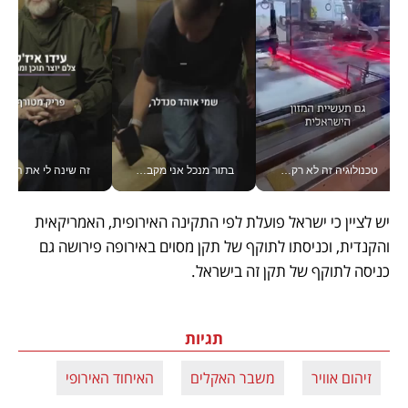
טכנולוגיה זה לא רק בהייטק: גם תעשיית המזון הישראלית מאמצת כלי AI, אוטומציה וניתוח דאטה בזמן אמת
בתור מנכל אני מקבל מאות החלטות ביום, וה- Galaxy Z Fold8 Ultra עוזר לי לחתוך אותן מהר יותר_v
זה שינה לי את החיים: 
יש לציין כי ישראל פועלת לפי התקינה האירופית, האמריקאית 
והקנדית, וכניסתו לתוקף של תקן מסוים באירופה פירושה גם 
כניסה לתוקף של תקן זה בישראל.
תגיות
זיהום אוויר
משבר האקלים
האיחוד האירופי