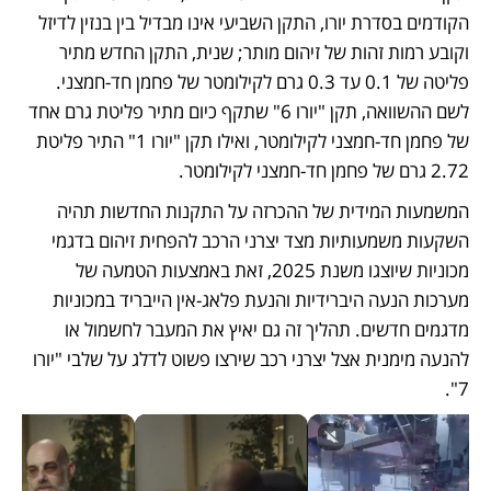
הקודמים בסדרת יורו, התקן השביעי אינו מבדיל בין בנזין לדיזל 
וקובע רמות זהות של זיהום מותר; שנית, התקן החדש מתיר 
פליטה של 0.1 עד 0.3 גרם לקילומטר של פחמן חד-חמצני. 
לשם ההשוואה, תקן "יורו 6" שתקף כיום מתיר פליטת גרם אחד 
של פחמן חד-חמצני לקילומטר, ואילו תקן "יורו 1" התיר פליטת 
2.72 גרם של פחמן חד-חמצני לקילומטר. 
המשמעות המידית של ההכרזה על התקנות החדשות תהיה 
השקעות משמעותיות מצד יצרני הרכב להפחית זיהום בדגמי 
מכוניות שיוצגו משנת 2025, זאת באמצעות הטמעה של 
מערכות הנעה היברידיות והנעת פלאג-אין הייבריד במכוניות 
מדגמים חדשים. תהליך זה גם יאיץ את המעבר לחשמול או 
להנעה מימנית אצל יצרני רכב שירצו פשוט לדלג על שלבי "יורו 
7".