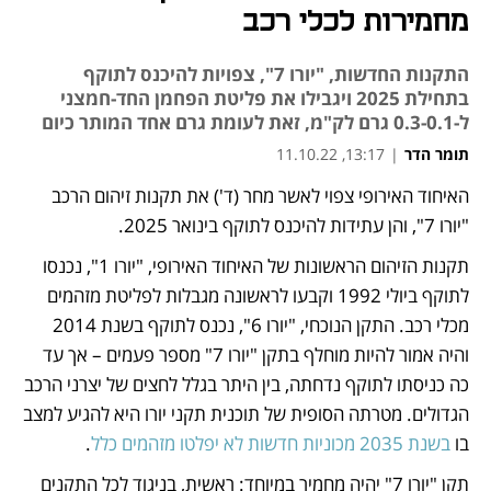
מחמירות לכלי רכב
התקנות החדשות, "יורו 7", צפויות להיכנס לתוקף
בתחילת 2025 ויגבילו את פליטת הפחמן החד-חמצני
ל-0.3-0.1 גרם לק"מ, זאת לעומת גרם אחד המותר כיום
תומר הדר
|
13:17, 11.10.22
האיחוד האירופי צפוי לאשר מחר (ד') את תקנות זיהום הרכב 
נפתח בכרטיסייה חדשה
"יורו 7", והן עתידות להיכנס לתוקף בינואר 2025.
תקנות הזיהום הראשונות של האיחוד האירופי, "יורו 1", נכנסו 
לתוקף ביולי 1992 וקבעו לראשונה מגבלות לפליטת מזהמים 
מכלי רכב. התקן הנוכחי, "יורו 6", נכנס לתוקף בשנת 2014 
והיה אמור להיות מוחלף בתקן "יורו 7" מספר פעמים – אך עד 
כה כניסתו לתוקף נדחתה, בין היתר בגלל לחצים של יצרני הרכב 
הגדולים. מטרתה הסופית של תוכנית תקני יורו היא להגיע למצב 
בו 
בשנת 2035 מכוניות חדשות לא יפלטו מזהמים כלל
.
תקן "יורו 7" יהיה מחמיר במיוחד: ראשית, בניגוד לכל התקנים 