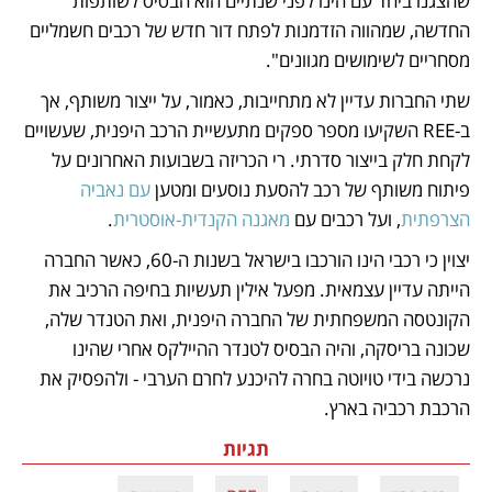
שהצגנו ביחד עם הינו לפני שנתיים הוא הבסיס לשותפות 
החדשה, שמהווה הזדמנות לפתח דור חדש של רכבים חשמליים 
מסחריים לשימושים מגוונים".
שתי החברות עדיין לא מתחייבות, כאמור, על ייצור משותף, אך 
ב-REE השקיעו מספר ספקים מתעשיית הרכב היפנית, שעשויים 
לקחת חלק בייצור סדרתי. רי הכריזה בשבועות האחרונים על 
פיתוח משותף של רכב להסעת נוסעים ומטען 
עם נאביה 
הצרפתית
, ועל רכבים עם 
מאגנה הקנדית-אוסטרית
.
יצוין כי רכבי הינו הורכבו בישראל בשנות ה-60, כאשר החברה 
הייתה עדיין עצמאית. מפעל אילין תעשיות בחיפה הרכיב את 
הקונטסה המשפחתית של החברה היפנית, ואת הטנדר שלה, 
שכונה בריסקה, והיה הבסיס לטנדר ההיילקס אחרי שהינו 
נרכשה בידי טויוטה בחרה להיכנע לחרם הערבי - ולהפסיק את 
הרכבת רכביה בארץ.
תגיות