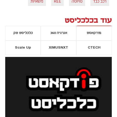
רכב כבד
טויוטה
REE
משאיות
עוד בכלכליסט
פודקאסט
אנרגיה 360
כלכליסט טק
Scale Up
XIMUSNXT
CTECH
יסייה חדשה
נפתח בכרטיסייה חדשה