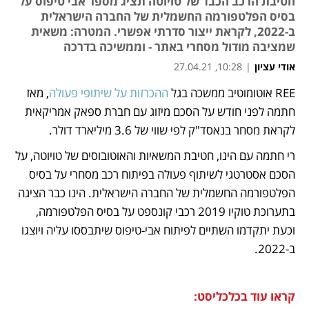
חטיבת הרכב הכבד של טויוטה תציג מספר אבי טיפוס על
בסיס הפלטפורמה החשמלית של החברה הישראלית
ב-2022, לקראת ייצור סדרתי אפשרי. המטרה: משאית
שמציבה מודול מסחרי באתר - וממשיכה בדרכה
אודי עציון
|
10:28, 27.04.21
REE אוטומוטיב ממשכה בגל 
ההכרזות על שיתופי פעולה
, מאז 
נפתח בכרטיסייה חדשה
נפתח בכרטיסייה חדשה
נפתח בכרטיסייה חדשה
נפתח בכרטיסייה חדשה
נפתח בכרטיסייה חדשה
נפתח בכרטיסייה חדשה
חתמה לפני חודש על הסכם מיזוג עם חברת ספאק אמריקאית 
לקראת מסחר בנאסד"ק לפי שווי של 3.6 מיליארד דולר.
רי חתמה עם הינו, חטיבת המשאיות והאוטובוסים של טויוטה, על 
הסכם אסטרטגי לשיתוף פעולה בפיתוח רכב מסחרי על בסיס 
הפלטפורמה החשמלית של החברה הישראלית. הינו כבר הציגה 
בתערוכת טוקיו 2019 רכבי קונספט על בסיס הפלטפורמה, 
וכעת יתקדמו השתיים לפיתוח אבי-טיפוס שיתבססו עליה ויוצגו 
ב-2022. 
קראו עוד בכלכליסט: