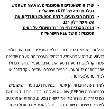
יצרנית השאטלים האוטונומיים NAVIA תשתמש 
בפלטפורמה של REE הישראלית
למרות הביצועים, קדחת הספאק מתדלקת את 
השווי של דלק רכב
מגנה הקנדית תייצר רכב חשמלי על בסיס 
הטכנולוגיה של REE הישראלית
הפלטפורמה של רי מצוידת בגלגלים המכילים בתוכם את בולמי 
הזעזועים, המנוע החשמלי, הבלמים ומערכת ההיגוי, מה שמפנה 
שטח יקר לטובת הסעת מטען או נוסעים, מעניק גמישות גדולה 
יותר למתכננים, ומאפשר בניית מרכבים יעודיים שקל לחבר או 
לנתק מהפלטפורמה.
לפי הודעת החברות, הן יתמקדו בפיתוח רכב מסחרי שישתמש 
בפלטפורמה של REE, שתישא מעליה מודול שירות נייד שיותאם 
לצרכי הלקוח. מודול כזה יוכל לשאת נוסעים, סחורות או מתקנים 
לאספקת שירותים שונים. הרכב יוכל להוריד את המודול באתר 