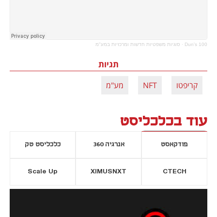
Dun's 100
·
סוגיות משפטיות חדשות ומרכזיות במע"מ
תגיות
קריפטו
NFT
מע"מ
עוד בכלכליסט
פודקאסט
אנרגיה 360
כלכליסט טק
Scale Up
XIMUSNXT
CTECH
יסייה חדשה
נפתח בכרטיסייה חדשה