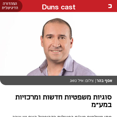
המהדורה
Duns cast
הדיגיטלית
אסף בהר
| צילום: אייל טואג
סוגיות משפטיות חדשות ומרכזיות
במע"מ