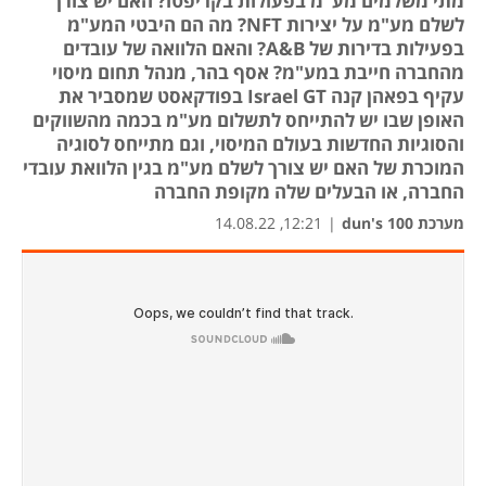
מתי משלמים מע"מ בפעולות בקריפטו? האם יש צורך
לשלם מע"מ על יצירות NFT? מה הם היבטי המע"מ
בפעילות בדירות של A&B? והאם הלוואה של עובדים
מהחברה חייבת במע"מ? אסף בהר, מנהל תחום מיסוי
עקיף בפאהן קנה Israel GT בפודקאסט שמסביר את
האופן שבו יש להתייחס לתשלום מע"מ בכמה מהשווקים
והסוגיות החדשות בעולם המיסוי, וגם מתייחס לסוגיה
המוכרת של האם יש צורך לשלם מע"מ בגין הלוואת עובדי
החברה, או הבעלים שלה מקופת החברה
מערכת dun's 100
|
12:21, 14.08.22
נפת
נפת