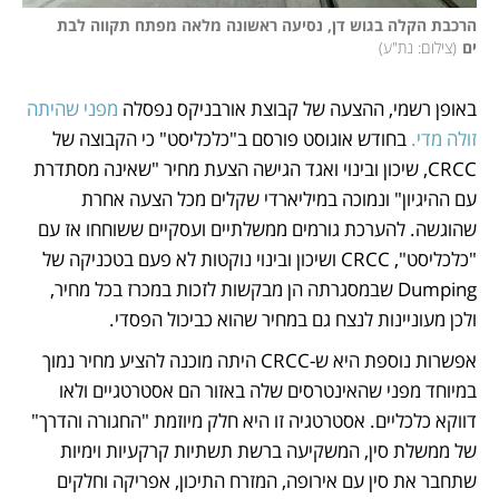
הרכבת הקלה בגוש דן, נסיעה ראשונה מלאה מפתח תקווה לבת 
ים
(
צילום: נת"ע
)
באופן רשמי, ההצעה של קבוצת אורבניקס נפסלה 
מפני שהיתה 
זולה מדי.
 בחודש אוגוסט פורסם ב"כלכליסט" כי הקבוצה של 
CRCC, שיכון ובינוי ואגד הגישה הצעת מחיר "שאינה מסתדרת 
עם ההיגיון" ונמוכה במיליארדי שקלים מכל הצעה אחרת 
שהוגשה. להערכת גורמים ממשלתיים ועסקיים ששוחחו אז עם 
"כלכליסט", CRCC ושיכון ובינוי נוקטות לא פעם בטכניקה של 
Dumping שבמסגרתה הן מבקשות לזכות במכרז בכל מחיר, 
ולכן מעוניינות לנצח גם במחיר שהוא כביכול הפסדי. 
אפשרות נוספת היא ש-CRCC היתה מוכנה להציע מחיר נמוך 
במיוחד מפני שהאינטרסים שלה באזור הם אסטרטגיים ולאו 
דווקא כלכליים. אסטרטגיה זו היא חלק מיוזמת "החגורה והדרך" 
של ממשלת סין, המשקיעה ברשת תשתיות קרקעיות וימיות 
שתחבר את סין עם אירופה, המזרח התיכון, אפריקה וחלקים 