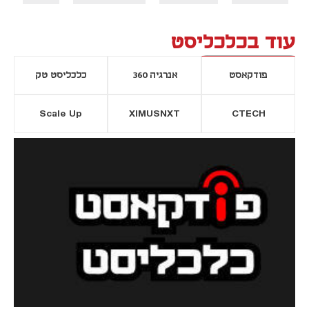
עוד בכלכליסט
פודקאסט
אנרגיה 360
כלכליסט טק
Scale Up
XIMUSNXT
CTECH
יסייה חדשה
נפתח בכרטיסייה חדשה