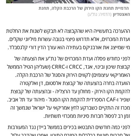
 הדמיית תחנת הקו הירוק של הרכבת הקלה, תחנת 
האצטדיון
(
הדמיה: נת"ע
)
ההערכה בתעשייה היא שהקבוצה לא תבקש לשנות את החלטת 
ועדת המכרזים, אלא תדרוש פיצוי בגובה עשרות מיליוני שקלים. 
מי שמייצג את אורבניקס בעתירה הוא עורך הדין דורי קלגסבלד.
לפני כחודש פסלה ועדת המכרזים של נת"ע את הצעתה של 
קבוצת שיכון ובינוי, אגד, CRCC ו-CRRC (שעליהן הטיל הממשל 
האמריקאי עיצומים) לקווים הירוק והסגול של הרכבת הקלה. 
הוועדה בחרה בהצעתה של קבוצת אלסטום, דן ואלקטרה 
להקמת הקו הירוק - מחולון עד הרצליה - ובהצעתה של קבוצת 
שפיר ו-CAF הספרדית להקמת הקו הסגול - מיהוד עד תל אביב. 
מכרז זה התקיים כשברקע לחץ אמריקאי על ישראל שנמשך זה 
זמן רב לפסול חברות סיניות ממכרזי תשתיות. 
לפני כמה חודשים התבטאו בכירים בממשל ביידן נגד המעורבות 
של חברות סיניות בכלכלות המזרח התיכון, ואמרו שהדבר עלול 