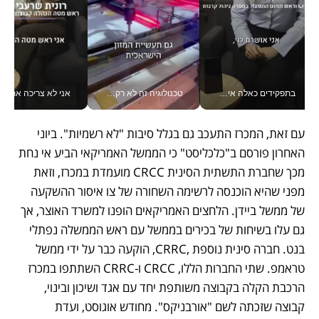
בתפקידים כאלה אי אפשר לחכות: אושרת לוי מניעה השקעות ענק מהטלפון_v
טכנולוגיה זה לא רק בהייטק: גם תעשיית המזון הישראלית מאמצת כלי AI, אוטומציה וניתוח דאטה בזמן אמת
אני לא צריכה את המשרד:
עם זאת, המכרז התעכב גם בגלל סיבות "לא רשמיות". ביוני 
האחרון פורסם ב"כלכליסט" כי הממשל האמריקאי הביע אי נחת 
מכך שחברת התשתית הסינית CRCC מועמדת במכרז, וזאת 
מפני שהיא הוכנסה לרשימה השחורה של צו איסור ההשקעה 
של ממשל ביידן. הלחצים האמריקאים הופנו למשרד האוצר, אך 
גם עלו בשיחות של בכירים בממשל עם ראש הממשלה נפתלי 
בנט. חברה סינית נוספת ,CRRC, הוקעה כבר על ידי ממשל 
טראמפ. שתי החברות הללו, CRCC ו-CRRC השתתפו במכרז 
הרכבת הקלה בקבוצה משותפת יחד עם אגד ושיכון ובינוי, 
קבוצה שזכתה לשם "אורבניקס". מחודש אוגוסט, ועדת 