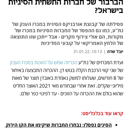
הברבור של חברות התשתית הסיניות
בישראל?
פסילתה של קבוצת אורבניקס הסינית במכרז הענק של
נת"ע, כמו גם ההפסד של החברות הסיניות במכרז של
מקורות, הם אולי צירוף מקרים - אבל ייתכן שזו התוצאה
של הלחץ האמריקאי על קובעי המדיניות
יובל שדה
|
10:13, 31.01.22
ועדת המכרזים של נת"ע 
הכריזה אמש על הזוכות במכרז הענק
נפתח בכרטיסייה חדשה
נפתח בכרטיסייה חדשה
נפתח בכרטיסייה חדשה
נפתח בכרטיסייה חדשה
נפתח בכרטיסייה חדשה
של שני קווי הרכבת הקלה בגוש דן. ההכרזה התבצעה באיחור 
של 8 חודשים, שעלותו למשק נאמדת באובדן תוצר של מאות 
מיליוני שקלים. זאת אחרי שבחודש מאי 2021 האוצר החליט 
שהוא בולם את ההכרזה על הזוכים - עד לפינוי כפר שלם.
קראו עוד בכלכליסט:
הסינים נפסלו: נבחרו החברות שיקימו את הקו הירוק 