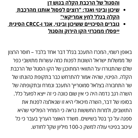
והסגול של הרכבת הקלה בגוש דן
שיכון ובינוי ואגד: "רוצים לפסול אותנו מהרכבת 
הקלה בגלל לחץ אמריקאי"
גוברים הסיכויים ששיכון ובינוי, אגד ו-CRCC הסינית 
ייפסלו ממכרזי הקו הירוק והסגול
באופן רשמי, המכרז התעכב בגלל דבר אחד בלבד – חוסר הרצון 
של ממשלות ישראל השונות לפנות כמה עשרות מתושבי כפר 
שלם שהתגוררו על התוואי המתוכנן של הקו הסגול של הרכבת 
הקלה. הפינוי, שהיה אמור להתרחש כבר בתקופת כהונתו של 
שר התחבורה בצלאל סמוטריץ' התעכב ונמרח ובתקופתה של 
השרה רגב נדמה היה כי אין שום כוונה כי זה ייצא לפועל כלל. 
בסופו של דבר, השרה מיכאלי היא זו שנאלצה לפנות את 
התושבים, ולמרות החששות נראה כי המחיר הפוליטי שהיא 
ספגה על כך בטל בשישים. משרד האוצר העריך בעבר כי כל 
עיכוב בפינוי עולה למשק כ-100 מיליון שקל לחודש.