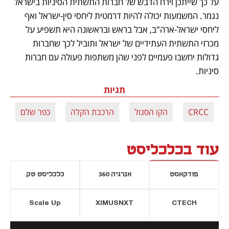
על כך שייתכן וירח הדבש של חברות התשתית הסיניות בישראל 
נגמר. המשמעות יכולה להיות דרמטית ליחסי סין-ישראל ואף 
ליחסי ישראל-ארה"ב, אבל בראש ובראשונה היא תשפיע על 
מכרזי התשתית העתידיים של ישראל ותוביל לכך שחברות 
גדולות יחשבו פעמיים לפני שהן משתפות פעולה עם חברות 
סיניות.
תגיות
CRCC
הקו הסגול
הרכבת הקלה
כפר שלם
עוד בכלכליסט
פודקאסט
אנרגיה 360
כלכליסט טק
Scale Up
XIMUSNXT
CTECH
יסייה חדשה
נפתח בכרטיסייה חדשה