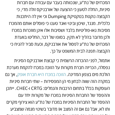
המכרזים של נת"ע, שנכוותה בעבר עם עבודה עם חברות 
סיניות, החלה לטעון כי ההצעה של אורבניקס זולה מדי, כי 
הקבוצה נוקטת בטקטיקת Dumping וכי אין לה היתכנות 
כלכלית. מנגד, שיכון ובינוי ואגד טענו כי פוסלים אותם מהמכרז 
מסיבות גאו-פוליטיות בלבד ושסיבות אלו אינן מוזכרות במכרז 
ולכן מדובר בהליך לא תקין. בסופו של דבר, החליטו בוועדת 
המכרזים של נת"ע לפסול את אורבניקס, וכעת סביר להניח כי 
הקבוצה תפנה לבית המשפט על כך.
אתמול, לפני ההכרזה הרשמית כי קבוצת אורבניקס הסינית 
נפסלה, הכריזה חברת מקורות על הזוכה במכרז להקמת מערכת 
הולכת מים בצפון המדינה. 
הזוכה במכרז היא חברת אופק
, אך גם 
במקרה הזה שווה לבחון מי הן המפסידות – שתי חברות סיניות 
העוסקות בכלל בתחום הרכבות והנמלים: CRTG ו-CHEC. ייתכן 
וההפסד של החברות הסיניות במכרז של מקורות יחד עם 
ההפסד של החברות הסיניות במכרז של נת"ע הוא צירוף מקרים 
ותו לא, אבל גם אם זה המצב אז מדובר בשינוי מגמה שמצביע 