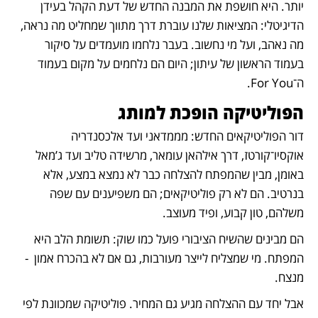
יותר. היא חושפת את המבנה החדש של דעת הקהל בעידן 
הדיגיטלי: המציאות שלנו עוברת דרך מתווך שמחליט מה נראה, 
מה נאהב, ועל מי נחשוב. בעבר נלחמו מועמדים על סיקור 
בעמוד הראשון של עיתון; היום הם נלחמים על מקום בעמוד 
ה־For You. 
הפוליטיקה הופכת למותג
דור הפוליטיקאים החדש: מממדאני ועד אלכסנדריה 
אוקסיו־קורטז, דרך אילהאן עומאר, מרשידה טליב ועד ג’מאל 
באומן, מבין שהמפתח להצלחה כבר לא נמצא במצע, אלא 
בנרטיב. הם לא רק פוליטיקאים; הם משפיענים עם שפה 
משלהם, טון קבוע, ופיד מעוצב.
הם מבינים שהשיח הציבורי פועל כמו שוק: תשומת הלב היא 
המפתח. מי שמצליח לייצר מעורבות, גם אם לא בהכרח אמון  - 
מנצח.
אבל יחד עם ההצלחה מגיע גם המחיר. פוליטיקה שמכוונת לפי 