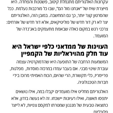
עקרונות האלגוריתם מתגמלת קיטוב, פשטנות והפחדה. היא 
מייצרת שיח של “אנחנו מול הם”, שבו כל מורכבות נעלמת. ככל 
שהסרטון קצר יותר, כך גם המחשבה. במובן הזה, האלגוריתם 
יצר לא רק דור חדש של פוליטיקאים, אלא דור חדש של אזרחים: 
צרכני רגש במקום כאלה שבאמת מתעמקים באג'נדה של 
המועמד.
העוינות של ממדאני כלפי ישראל היא 
עוד חלק מהויראליות של הקמפיין
המשמעות הרחבה של התופעה היא שהדמוקרטיה עצמה 
עוברת שינוי מבני. אם בעבר עמדו במרכזה מוסדות,  מפלגות, 
פריימריז, כלי תקשורת, הרי שהיום, הכוח האמיתי מרוכז בידי 
חברות הטכנולוגיה.
האלגוריתם מחליט אילו מועמדים יקבלו במה, אילו נושאים 
יתפסו תאוצה, ואילו רעיונות יישכחו. זה לא נעשה בזדון, אלא 
כתוצאה טבעית של מנגנון שמטרתו למקסם צפיות, לא לייצר 
פלורליזם.