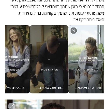
המחקר נמצא כי תוכן שתמך בממדאני קיבל “חשיפה עודפת” 
משמעותית לעומת תוכן שתמך בקואומו. במילים אחרות, 
האלגוריתם לקח צד.
חינוך הוא המשישמה של החיים שלי - V
בתור מנכל אני מקבל מאות החלטות ביום, וה- Galaxy Z Fold8 Ultra עוזר לי לחתוך אותן מהר יותר_v
בתפקידים כאלה אי אפשר לח