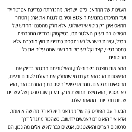
העוינות של ממדאני כלפי ישראל, מהגדרתה כמדינת אפרטהייד 
ועד תמיכתו בתנועת ה-BDS וסירובו לגנות את ארגון הטרור 
חמאס אינן רק ביטוי אידיאולוגי, אלא חלק מהסגנון החדש של 
הפוליטיקה בעידן האלגוריתם. בטיקטוק ובמדיה החברתית 
בכלל, עוינות לישראל לא נתפסת כמדיניות חוץ מורכבת אלא 
כמסר רגשי, קצר וקל לעיכול וממדאני שמה עליה את כל 
הז'יטונים.
המציאות מוצגת בשחור-לבן, והאלגוריתם מתגמל בדיוק את 
הפשטנות הזו: הוא מקדם מי שמחלק את העולם לטובים ורעים, 
מדוכאים ומדכאים. ממדאני פועל היטב בתוך המרחב הזה, הוא 
לא מסביר, הוא מייצר תחושת צדק. בעידן שבו סרטון של עשרים 
שניות חזק יותר ממאמר שלם.
הבעיה עם הפוליטיקה של ממדאני היא לא רק מה שהוא אומר, 
אלא איך הוא גורם לאנשים לחשוב. כשהכול מתנהל דרך 
סרטונים קצרים והאשטגים, אנשים כבר לא שואלים מה נכון, הם 