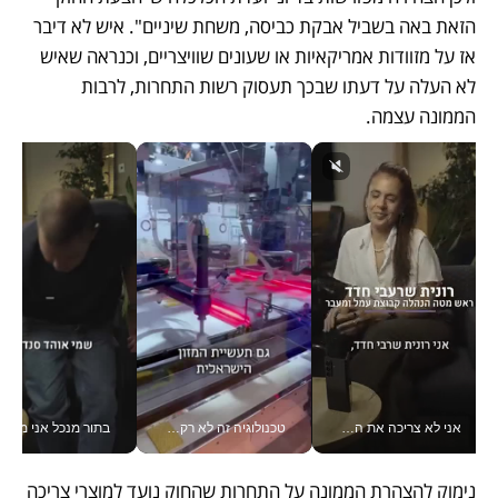
הזאת באה בשביל אבקת כביסה, משחת שיניים". איש לא דיבר 
אז על מזוודות אמריקאיות או שעונים שוויצריים, וכנראה שאיש 
לא העלה על דעתו שבכך תעסוק רשות התחרות, לרבות 
הממונה עצמה.
אני לא צריכה את המשרד: רונית שרעבי-חדד מנהלת ארגון של 30000 עובדים מכל מקום_v
טכנולוגיה זה לא רק בהייטק: גם תעשיית המזון הישראלית מאמצת כלי AI, אוטומציה וניתוח דאטה בזמן אמת
בתור מנכל אני מקבל מאות הח
נימוק להצהרת הממונה על התחרות שהחוק נועד למוצרי צריכה 