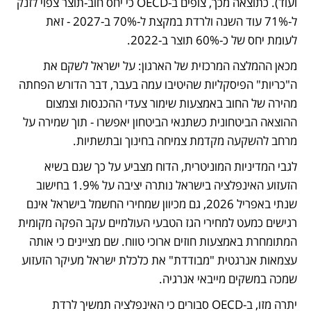
ועוד). כתוצאה מכך, צופים ב-OECD כי יחס חוב-תוצר צפוי לזנק 
ל-71% עוד השנה ולרדת במקצת ל-70% ב-2027 - זאת 
לעומת יחס של כ-60% תוצר ב-2022.
מכאן ההמלצה המרכזית של הארגון: על ישראל לשקם את 
ה"כריות" הפיסקליות שהיטיבו עמה בעבר, דבר הדורש הפחתה 
מהירה של החוב באמצעות שימור צעדי ההכנסות וצמצום 
ההוצאה הביטחונית כשתנאי הביטחון יאפשרו - תוך שמירה על 
מרחב להשקעה מקדמת צמיחה בחינוך ובתשתיות.
לגבי המדיניות המוניטרית, הדוח מצביע על כך שגם בשיא 
הזעזוע האינפלציה בישראל נותרה יציבה על 1.9% בחישוב 
שנתי באפריל 2026, גם מכיוון שמחירי החשמל בישראל אינם 
רגישים כמעט למחירי הגז הטבעי העולמיים עקב הפקה מקומית 
המתומחרת באמצעות חוזים ארוכי טווח. שם מציינים כי אותה 
עצמאות אנרגטית "מבודדת" את כלכלת ישראל מעיקר הזעזוע 
שמכה במשקים מייבאי אנרגיה. 
יתרה מזו, ב-OECD סבורים כי האינפלציה תמשיך לרדת 