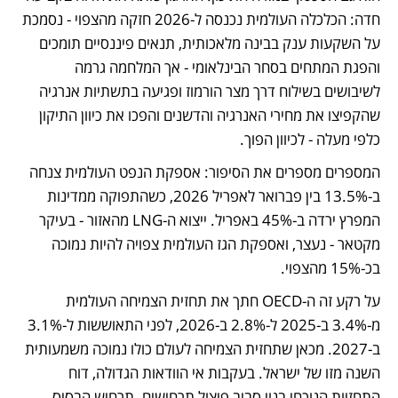
חדה: הכלכלה העולמית נכנסה ל-2026 חזקה מהצפוי - נסמכת 
על השקעות ענק בבינה מלאכותית, תנאים פיננסיים תומכים 
והפגת המתחים בסחר הבינלאומי - אך המלחמה גרמה 
לשיבושים בשילוח דרך מצר הורמוז ופגיעה בתשתיות אנרגיה 
שהקפיצו את מחירי האנרגיה והדשנים והפכו את כיוון התיקון 
כלפי מעלה - לכיוון הפוך.
המספרים מספרים את הסיפור: אספקת הנפט העולמית צנחה 
ב-13.5% בין פברואר לאפריל 2026, כשהתפוקה ממדינות 
המפרץ ירדה ב-45% באפריל. ייצוא ה-LNG מהאזור - בעיקר 
מקטאר - נעצר, ואספקת הגז העולמית צפויה להיות נמוכה 
בכ-15% מהצפוי.
על רקע זה ה-OECD חתך את תחזית הצמיחה העולמית 
מ-3.4% ב-2025 ל-2.8% ב-2026, לפני התאוששות ל-3.1% 
ב-2027. מכאן שתחזית הצמיחה לעולם כולו נמוכה משמעותית 
השנה מזו של ישראל. בעקבות אי הוודאות הגדולה, דוח 
התחזיות הנוכחי בנוי סביב פיצול תרחישים. תרחיש הבסיס 