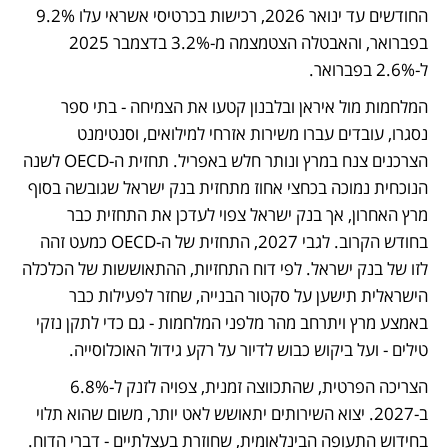
החודשים עד ינואר 2026, רכישות בכרטיסי אשראי עלו 9.2% 
בפברואר, והאבטלה הצטמצמה מ-3.2% בדצמבר 2025 
ל-2.6% בפברואר. 
המלחמות מול איראן ובלבנון קטעו את הצמיחה - בתי ספר 
נסגרו, עובדים עברו משירות אזרחי למילואים, וסנטימנט 
הצרכנים צנח במרץ ונותר חלש באפריל. תחזית ה-OECD לשנה 
הנוכחית נמוכה בכחצי אחוז מתחזית בנק ישראל שגובשה בסוף 
מרץ האחרון, אך בנק ישראל צפוי לעדכן את התחזית כבר 
בחודש הקרוב. לגבי 2027, התחזית של ה-OECD כמעט זהה 
לזו של בנק ישראל. לפי דוח התחזיות, ההתאוששות של הכלכלה 
הישראלית תישען על סקטור הבנייה, שחזר לפעילות כבר 
באמצע מרץ ויתרחב מהר מלפני המלחמות - גם כדי לתקן נזקי 
טילים - ועל ביקוש כבוש לדיור על רקע גידול האוכלוסייה. 
הצריכה הפרטית, שהתכווצה זמנית, צפויה לזנק ל-6.8% 
ב-2027. יצוא השירותים יתאושש לאט יותר, משום שהוא תלוי 
בחידוש התעופה הבינלאומית, שחוזרת בעצלתיים - דברי הדוח. 