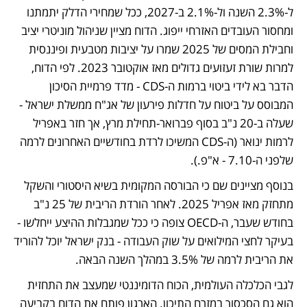
ל-2.3% השנה ול-2.1% ב-2027, ככל שמחירי הדלק יתמתנו 
ומחסור העובדים האזרחי ייפוג. הדוח מציין שניהול מוניטרי יציב 
וחבילת המסים של 2025 שמרו על יציבות מטבעית ופיננסית 
למרות שורת זעזועים גדולים מאז אוקטובר 2023. לפי הדוח, 
הדבר בא לידי ביטוי ברמות ה-CDS - מדד פרמיית הסיכון 
המבוסס על ביטוח על חדלות פירעון של אג"ח ממשלת ישראל - 
שעלה ב-20 נ"ב בסוף פברואר-תחילת מרץ, אך חזר באפריל 
לרמות ינואר (ה-CDS המשיכו לרדת בחודשיים האחרונים לרמה 
שלפני ה-7.10 - א"פ.). 
בנוסף מציינים שם כי הבורסה המקומית בשיא היסטורי והשקל 
מתחזק מאז אפריל 2025. לאחר הורדת הריבית של 25 נ"ב 
בחודש שעבר, ה-OECD צופה כי ככל שמגבלות ההיצע ייחלשו - 
בעיקר לחצי המילואים על שוק העבודה - בנק ישראל יוכל להוריד 
את הריבית לרמה של 3.5% במהלך השנה הבאה.
לגבי הכלכלה העולמית, הכוח הדומיננטי שמעצב את התחזית 
הוא גם הסכסוך במזרח התיכון. הארגון פותח את הדוח בקביעה 