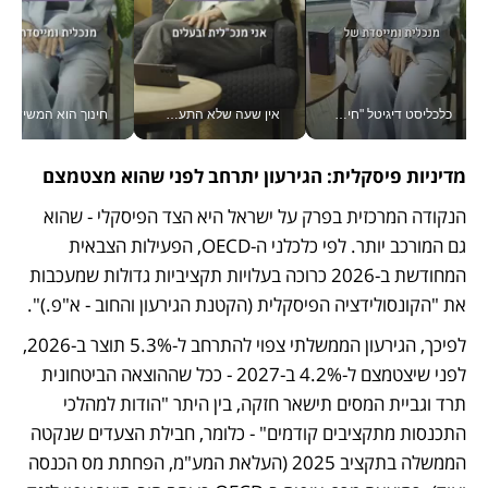
כלכליסט דיגיטל "חינוך הוא המשימה של החיים שלי"_v
אין שעה שלא התעסקתי במשבר - טל אלכסנדרוביץ’ שגב מנהלת משברים תקשורתיים מכל מקום עם ה- Galaxy Z Fold8 Ultra שלה_v
חינוך הוא המש
מדיניות פיסקלית: הגירעון יתרחב לפני שהוא מצטמצם
הנקודה המרכזית בפרק על ישראל היא הצד הפיסקלי - שהוא 
גם המורכב יותר. לפי כלכלני ה-OECD, הפעילות הצבאית 
המחודשת ב-2026 כרוכה בעלויות תקציביות גדולות שמעכבות 
את "הקונסולידציה הפיסקלית (הקטנת הגירעון והחוב - א"פ.)". 
לפיכך, הגירעון הממשלתי צפוי להתרחב ל-5.3% תוצר ב-2026, 
לפני שיצטמצם ל-4.2% ב-2027 - ככל שההוצאה הביטחונית 
תרד וגביית המסים תישאר חזקה, בין היתר "הודות למהלכי 
התכנסות מתקציבים קודמים" - כלומר, חבילת הצעדים שנקטה 
הממשלה בתקציב 2025 (העלאת המע"מ, הפחתת מס הכנסה 