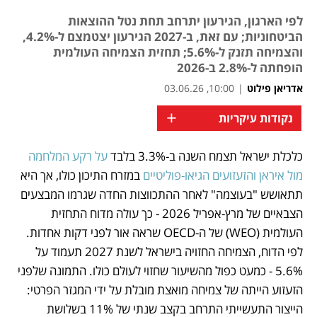
לפי הארגון, הגירעון יתרחב תחת נטל ההוצאות
הביטחוניות; עם זאת, ב-2027 הגירעון יצטמצם ל-4.2%,
והצמיחה תזנק ל-5.6%; תחזית הצמיחה העולמית
הופחתה ל-2.8% ב-2026
אדריאן פילוט
|
10:00, 03.06.26
+
נקודות עיקריות
כלכלת ישראל תצמח השנה ב-3.3% בלבד
 על רקע המלחמה 
נפתח בכרטיסייה חדשה
מול איראן והזעזועים הגיאו-פוליטיים
 במזרח התיכון כולו, אך היא 
תתאושש "בעוצמה" לאחר ההתכווצות החדה שגרמו המבצעים 
הצבאיים של מרץ-אפריל 2026 - כך עולה מדוח התחזית 
העולמית (WEO) של ה-OECD שראה אור לפני דקות אחדות. 
לפי הדוח, הצמיחה החזויה בישראל לשנת 2027 תעמוד על 
5.6% - כמעט כפול מהשיעור שחזוי לעולם כולו. התמונה שלפני 
הזעזוע הייתה של צמיחה מואצת מובלת על ידי המגזר הפרטי: 
הייצור התעשייתי התרחב בקצב שנתי של 11% בשלושת 