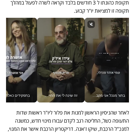
תקופת כהונתו ל 3 חודשים בלבד וקראה לשרה לפעול במהלך 
תקופה זו למציאת יו"ר קבוע. 
בתור מנכל אני מקבל מאות החלטות ביום, וה- Galaxy Z Fold8 Ultra עוזר לי לחתוך אותן מהר יותר_v
זה שינה לי את החיים: איך עידו איז'ק הופך את הסמארטפון לכלי צילום מקצועי_v
בתפקידים כאלה אי אפשר לח
לאחר שהניסיון הראשון למנות את פלור ליו"ר ראשות שדות 
התעופה כשל, החליטה רגב לקדם עבורו מינוי חדש, כמשנה 
למנכ"ל הרכבת, שיקו ז'אנה. דריקטריון הרכבת אישר את המנוי, 