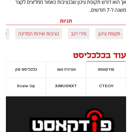
אך הוא דורש תקופת צינון שבנציבות כאמור ממליצים לקצר 
משנה ל-7 חודשים.
תגיות
תקופת צינון
מירי רגב
נציבות שירות המדינה
אבנ
עוד בכלכליסט
פודקאסט
אנרגיה 360
כלכליסט טק
Scale Up
XIMUSNXT
CTECH
יסייה חדשה
נפתח בכרטיסייה חדשה