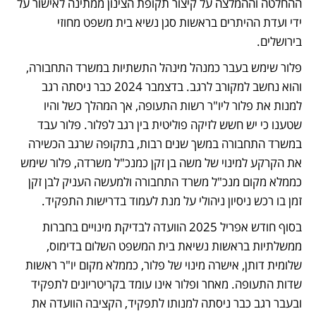
ההחלטה וההמלצה על קיצור תקופת הצינון ממתינה לאישור על 
ידי ועדת ההיתרים בראשות סגן נשיא בית משפט מחוזי 
בירושלים.
פלור שימש בעבר כמנהל מינהל התשתיות במשרד התחבורה, 
והוא נחשב למקורב לרגב. בדצמבר 2024 כבר ניסתה רגב 
למנות את פלור ליו"ר רשות התעופה, אך המהלך כשל והיו 
שטענו כי יש חשש לזיקה פוליטית בין רגב לפלור. פלור עבד 
במשרד התחבורה במשך שנים רבות, בתקופה שרגב הכשירה 
את הקרקע למינוי של משה בן זקן כמנכ"ל משרדה, פלור שימש 
כממלא מקום מנכ"ל משרד התחבורה ולמעשה העניק לבן זקן 
זמן בו רכש ניסיון ניהולי על מנת לעמוד בדרישות התפקיד. 
בסוף חודש אפריל 2025 הוועדה לבדיקת מינויים בחברות 
ממשלתיות בראשות נשיאת בית המשפט השלום בדימוס, 
שלומית דותן, אישרה מינוי של פלור, כממלא מקום יו"ר ראשות 
שדות התעופה. מאחר ופלור אינו עומד בקריטריונים לתפקיד 
ובעבר רגב כבר ניסתה למנותו לתפקיד, הקציבה הוועדה את 