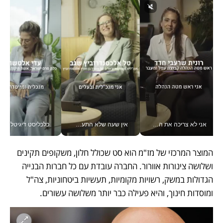
אני לא צריכה את המשרד: רונית שרעבי-חדד מנהלת ארגון של 30000 עובדים מכל מקום_v
אין שעה שלא התעסקתי במשבר - טל אלכסנדרוביץ’ שגב מנהלת משברים תקשורתיים מכל מקום עם ה- Galaxy Z Fold8 Ultra שלה_v
כלכליסט דיגיטל
המוצר המרכזי של מז"מ הוא סט שכולל חלון, משקופים תקינים 
ושלושה צינורות אוורור. החברה עובדת עם כל חברות הבנייה 
הגדולות במשק, רשויות מקומיות, תעשיות ביטחוניות, צה"ל 
ומוסדות חינוך, והיא פעילה כבר יותר משלושה עשורים.