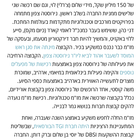
של 150 מיליון שקל, מידי שלום (צ'רלי) לוי, וגם שם רכשה שני 
שלישים ממניות החברה בשלב ראשון. נירוסטה צפון מתמחה 
בפרויקטים מורכבים וטכנולוגיות מתקדמות בעולמות המתכת. 
דני כהן, ששימש בעבר כמנכ"ל לאומי קארד (כיום מקס), סייע 
ללוי באקזיט, והמשיך להיות חבר דירקטוריון מטעמו, ובעסקה של 
מז"מ כבר נכנס כמשקיע בכיר. הקבוצה 
מינתה את סגן ראש 
המוסד לשעבר אהוד לביא ליו"ר נירוסטה צפון
. הקבוצה הרחיבה 
את פעילותה של נירוסטה צפון באמצעות 
רכישות של מפעלים 
נוספים
 והקימה פעילות בינלאומית במיאמי, ארה״ב, שמוכרת 
מוצרים לתעשייה האווירית בארה״ב באמצעות כספי הסיוע. 
משה קוסטי, אחד הרוכשים של נירוסטה צפון בקבוצת אורידיום, 
נכלל בקבוצה שרכשה את מז"מ טכנולוגיות. רכישת מז"מ נועדה 
להקים קבוצת חברות בנושא גמר לבנייה.
מז"מ החלה לחפש משקיע באמצע השנה שעברה, ואחת 
המתעניינות הרציניות 
היתה חברת TGI הבורסאית
, שבשליטת 
קבוצת ההשקעות DBSI של יוסי בן שלום וברק דותן. החברה 