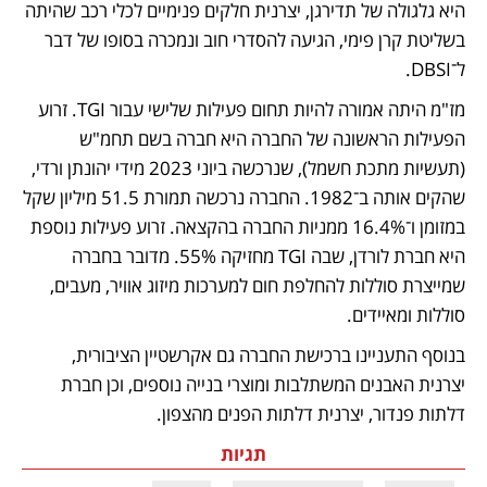
היא גלגולה של תדירגן, יצרנית חלקים פנימיים לכלי רכב שהיתה 
בשליטת קרן פימי, הגיעה להסדרי חוב ונמכרה בסופו של דבר 
ל־DBSI.
מז"מ היתה אמורה להיות תחום פעילות שלישי עבור TGI. זרוע 
הפעילות הראשונה של החברה היא חברה בשם תחמ"ש 
(תעשיות מתכת חשמל), שנרכשה ביוני 2023 מידי יהונתן ורדי, 
שהקים אותה ב־1982. החברה נרכשה תמורת 51.5 מיליון שקל 
במזומן ו־16.4% ממניות החברה בהקצאה. זרוע פעילות נוספת 
היא חברת לורדן, שבה TGI מחזיקה 55%. מדובר בחברה 
שמייצרת סוללות להחלפת חום למערכות מיזוג אוויר, מעבים, 
סוללות ומאיידים.
בנוסף התעניינו ברכישת החברה גם אקרשטיין הציבורית, 
יצרנית האבנים המשתלבות ומוצרי בנייה נוספים, וכן חברת 
דלתות פנדור, יצרנית דלתות הפנים מהצפון.
תגיות