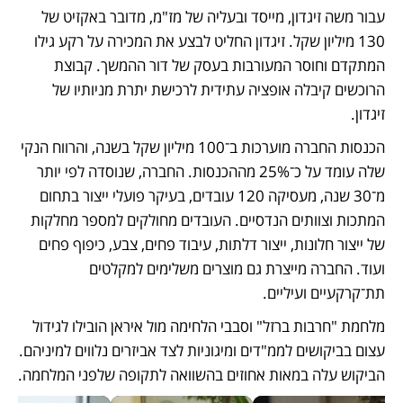
עבור משה זיגדון, מייסד ובעליה של מז"מ, מדובר באקזיט של 
130 מיליון שקל. זיגדון החליט לבצע את המכירה על רקע גילו 
המתקדם וחוסר המעורבות בעסק של דור ההמשך. קבוצת 
הרוכשים קיבלה אופציה עתידית לרכישת יתרת מניותיו של 
זיגדון.
הכנסות החברה מוערכות ב־100 מיליון שקל בשנה, והרווח הנקי 
שלה עומד על כ־25% מההכנסות. החברה, שנוסדה לפי יותר 
מ־30 שנה, מעסיקה 120 עובדים, בעיקר פועלי ייצור בתחום 
המתכות וצוותים הנדסיים. העובדים מחולקים למספר מחלקות 
של ייצור חלונות, ייצור דלתות, עיבוד פחים, צבע, כיפוף פחים 
ועוד. החברה מייצרת גם מוצרים משלימים למקלטים 
תת־קרקעיים ועיליים.
מלחמת "חרבות ברזל" וסבבי הלחימה מול איראן הובילו לגידול 
עצום בביקושים לממ"דים ומיגוניות לצד אביזרים נלווים למיניהם. 
הביקוש עלה במאות אחוזים בהשוואה לתקופה שלפני המלחמה.