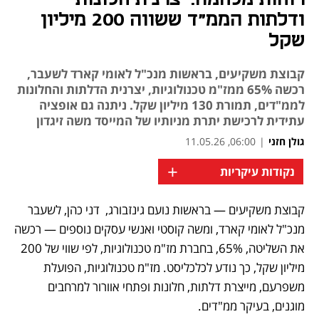
ודלתות הממ"ד ששווה 200 מיליון
שקל
קבוצת משקיעים, בראשות מנכ"ל לאומי קארד לשעבר,
רכשה 65% ממז"מ טכנולוגיות, יצרנית הדלתות והחלונות
לממ"דים, תמורת 130 מיליון שקל. ניתנה גם אופציה
עתידית לרכישת יתרת מניותיו של המייסד משה זיגדון
גולן חזני
|
06:00, 11.05.26
+
נקודות עיקריות
קבוצת משקיעים — בראשות נועם גינזבורג,  דני כהן, לשעבר 
נפתח בכרטיסייה חדשה
נפתח בכרטיסייה חדשה
נפתח בכרטיסייה חדשה
מנכ"ל לאומי קארד, ומשה קוסטי ואנשי עסקים נוספים — רכשה 
את השליטה, 65%, בחברת מז"מ טכנולוגיות, לפי שווי של 200 
מיליון שקל, כך נודע לכלכליסט. מז"מ טכנולוגיות, הפועלת 
משפרעם, מייצרת דלתות, חלונות ופתחי אוורור למרחבים 
מוגנים, בעיקר ממ"דים. 