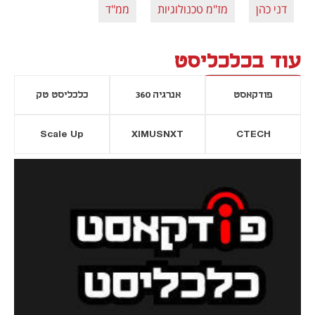
דני כהן
מז"מ טכנולוגיות
ממ"ד
עוד בכלכליסט
פודקאסט
אנרגיה 360
כלכליסט טק
Scale Up
XIMUSNXT
CTECH
יסייה חדשה
נפתח בכרטיסייה חדשה