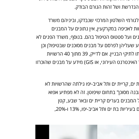
הנדרשת ושל זהות הגורם הבודק.
מגלה בעיקר בלגן. לגורמי השלטון המרכזי שנבדקו, וביניהם משרד 
הפנים, משרד השיכון, מנהל התכנון והרשות לאכיפה במקרקעין, אין נתונים על המבנים 
שהוכרזו על ידי הרשויות המקומיות כמסוכנים ועל סטטוס הטיפול בהם. בנוסף, משרד הפנים לא 
הנחה את הרשויות המקומיות בנוגע למידע שעליהן לפרסם על מבנים מסוכנים שבטיפולן וכן 
בנוגע למתכונת פרסום המידע או להעברתו לתיקי הבניין. אם לדייק, 39 מתוך 40 הרשויות 
שהדו"ח בדק לא פרסמו בשום מקום (אתר האינטרנט העירוני, או GIS) מידע על מבנים שהוכרזו 
הבדיקה, שהתמקדה בערים באר שבע, בת ים, קריית ים ותל אביב-יפו גילתה שהרשויות לא 
קבעו קריטריונים מפורטים להכרזה על "מבנה מסוכן" בתחום שיפוטן. זה לא מפתיע אפוא 
ששיעור המבנים המסוכנים שהוכרזו מכלל המבנים בערים קריית ים ובאר שבע, קטן 
משמעותית, 0% ו-1% בהתאמה, משיעורם בעיריות בת ים ותל אביב-יפו, 13% ו-20%, 