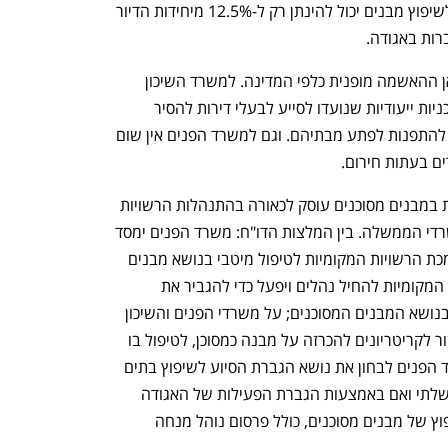
הסיוע שמעניקה האגודה לתרבות הדיור לשיפוץ מבנים יכול להינתן רק ל-12.5% מיחידות הדיור 
ות באגודה. 
כמו בשאר התחומים שנבדקו הרי שגם כאן ההאשמה מופנית כלפי המדינה. למשרד השיכון 
ולמשרד הרווחה והביטחון החברתי אין תוכניות ייעודיות שנועדו לסייע לבעלי דירות להסיר 
סכנות מבתיהם או לסייע לדיירים שנאלצו להתפנות לפתע מבתיהם. וגם למשרד הפנים אין שום 
ים בעתות חירום.
דו"ח מבקר המדינה בנושא טיפול הרשויות במבנים מסוכנים עוסק לכאורה בהתנהלות הרשויות 
שנבדקו, אך את האחריות הוא מפנה למשרדי הממשלה. בין המלצות הדו"ח: משרד הפנים ימסד 
הוראות ומנגנונים נוספים הנדרשים להסמכת הרשויות המקומיות לטיפול מיטבי בנושא מבנים 
מסוכנים; משרד הפנים ינחה את הרשויות המקומיות להחיל נהלים ויפעל כדי להגביר את 
האחידות בין הרשויות המקומיות בטיפולן בנושא המבנים המסוכנים; על משרדי הפנים והשיכון 
להנחות את הרשויות המקומיות בכל הקשור לקריטריונים להכרזה על מבנה כמסוכן, לטיפול בו 
ולהסרת ההכרזה; על משרד השיכון ומשרד הפנים לבחון את נושא הגברת הסיוע לשיפוץ בתים 
מסוכנים, אם באמצעות הקמת מנגנון ממשלתי ואם באמצעות הגברת הפעילות של האגודה 
לתרבות הדיור בסיוע במימון עבודות השיפוץ של מבנים מסוכנים, כולל פרסום נוהל מנחה 