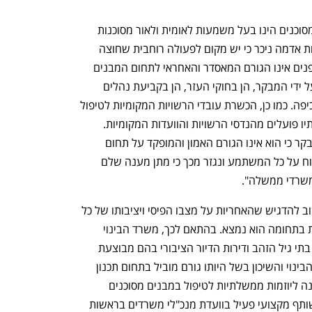
משרד הפנים בתגובה: "הטיפול במבנים מסוכנים הינו בעל משמעות לאומית ולאור מסוכנות 
התופעה והחשש ההולך וגובר מפני רעידות אדמה ניכר כי יש מקום לפעולה רוחבית שחוצה 
מספר משרדי ממשלה. עם זאת, משרד הפנים אינו הגורם המאסדר והאחראי לתחום המבנים 
המסוכנים לרבות בכל הנושאים שהועלו על ידי המבקר, הן בחוקי העזר, הן בקביעת נהלים 
לטיפול במבנים, הן בהטלת קנסות ו/או אכיפה. כמו כן, הכשרת עובדי הרשויות המקומיות לטיפול 
בנושא זה מוטלת על מינהל התכנון שתחתיו פועלים מהנדסי הרשויות והוועדות המקומיות. 
משרד הפנים חוזר ומדגיש בתשובותיו למבקר כי הוא אינו הגורם האמון והמופקד על תחום 
הטיפול במבנים המסוכנים כפי שנטען בדוח על כל המשתמע ונגזר מכך כי מתן מענה שלם 
 משרדי ממשלה".
נפתח בכרטיסייה חדשה
נפתח בכרטיסייה חדשה
תגובת משרד השיכון והבינוי: "ראשית חשוב להדגיש שהאחריות על מצבו הפיסי ויציבותו של כל 
מבנה הינה על בעל הנכס ומהנדס הרשות בתחומה הוא נמצא. בהתאם לכך, משרד הבינוי 
והשיכון אחראי באופן מלא על נכסיו, בהם בתי גיל הזהב ודירות הדיור הציבורי בהם מבוצעת 
בקרה לנושא כל הזמן. על אף זאת משרד הבינוי והשיכון בשל היותו גורם מוביל בתחום תכנון 
והנדסה קידם והיה שותף בתקופה האחרונה ליוזמות ממשלתיות לטיפול במבנים מסוכנים 
שאינם תחת אחריותו ובהן: המשרד היה שותף מקצועי פעיל בוועדת מנכ"לי משרדים בראשות 