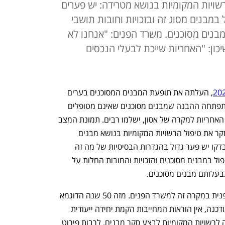
ויות המקומיות בנושא מטרידה: יש פערים
 במבנים מסוג זה ובזכויות וחובות תושבי
נים מסוכנים. משרד הפנים: "אנחנו לא
ון: "האחריות שייכת לבעלי הנכסים
, העלתה את תופעת המבנים המסוכנים בערים 
לתודעת הציבור. ניתן לומר שלראשונה התפתחה ההבנה שמבנים מסוכנים שאינם מטופלים 
עלולים להפוך ל"פצצה מתקתקת", ושאת האחריות למקרה של אסון, ישלמו רבים. תמונת המצב 
שעולה מדו"ח מבקר המדינה האחרון, שחקר את טיפול הרשויות המקומיות בנושא מבנים 
מסוכנים, מטרידה ביותר: בין הרשויות שנבדקו יש פער גדול בהגדרות הבסיסיות של מה זה 
בכלל בניין מסוכן, שלא לדבר על אופן הטיפול במבנים מסוכנים והזכויות והחובות החלות על 
עלותם מבנים מסוכנים. 
האצבע המאשימה של מבקר המדינה מופנית במקרה זה למשרד הפנים. מזה 50 שנה הדוגמא 
לחוק העזר העירוני העוסק בתופעה לא עודכנה, אין הוראות המחייבות הקמת יחידה ייעודית 
לטיפול במבנים מסוכנים, ולא יצאה הנחיה לרשויות המקומיות לבצע סקר מבנים, לרבות פירוט 