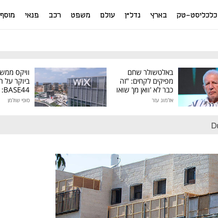
כלכליסט-טק
בארץ
נדל"ן
עולם
משפט
רכב
פנאי
מוסף
באלטשולר שחם
וויקס ממש
מפיקים לקחים: "זה
ביוקר על ר
כבר לא 'וואן מן' שואו
44
של גילעד"
אלמוג עזר
סופי שולמן
מיליון דולר
D