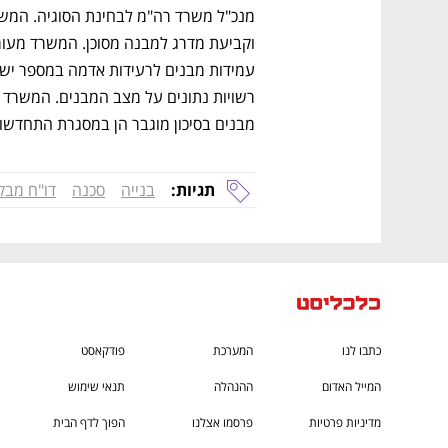
CTech – the
הבית של ההייטק הישראלי
מבנים בסיכון מוגבר הן במסגרת התחדשות
תגיות:
בנייה
סכנה
דו"ח מבק
כתבו לנו
המערכת
פודקאסט
המייל האדום
ההנהלה
תנאי שימוש
מדיניות פרטיות
פרסמו אצלנו
הפוך לדף הבית