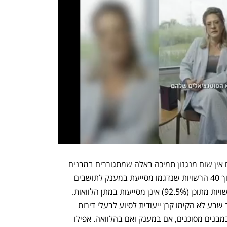
לרשויות אין מידע, אין נהלי טיפול, אבל גם אין שום מנגנון תמיכה באלה שמתגוררים במבנים 
שהוכרזו כמסוכנים. אף לא רשות אחת מתוך 40 הרשויות שנדגמו מסייעת במענק לתושבים 
, קריית ים ובאר שבע לא הקימו קרן ייעודית לסיוע לבעלי דירות 
במימון עבודות השיפוץ ובתיקון הליקויים במבנים מסוכנים, אם במענק ואם בהלוואה. אפילו 