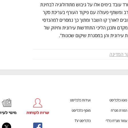
ענף במתח גבוה
מדברים כלכלה, עסקים ומה שב
מנכ"ל משרד רה"מ לבחינת הסוגיה. המשרד עובד בימים אלו על גיבוש מתודולוגיה לבחינת 
וקביעת מדרג למבנה מסוכן. המשרד מעורב ומשתף פעולה עם פיקוד העורף בעריכת סקר 
עמידות מבנים לרעידות אדמה במספר ישובים לאורך קו השבר ומתוך כך נמסרים למהנדסי 
רשויות נתונים על מצב המבנים. המשרד מקדם ותכנן הליכי התחדשות עירונית וחיזוק של 
 עירונית והן במסגרת שיקום שכונות".
ר המדינה
פוטו כלכליסט
ועידות כלכליסט
המרת מט"ח
מוסף כלכליסט
שרות לקוחות
מינוי לעית
עמוד מט"ח כללי
כלכליסט TV