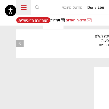
Duns 100
פורטל פיננסי
נפתח בכרטיסייה חדשה
הדואר האדום
ועידות
המהדורה הדיגיטלית
יכה לשלם
כישת
BASE: ההפסד
הרבעוני זינק ל-76