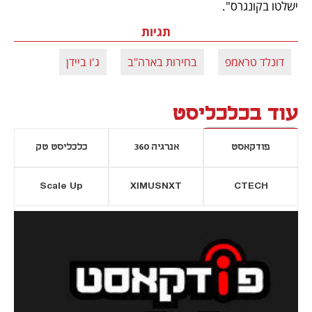
ישלטו בקונגרס". 
תגיות
דונלד טראמפ
בחירות בארה"ב
ג'ו ביידן
עוד בכלכליסט
פודקאסט
אנרגיה 360
כלכליסט טק
Scale Up
XIMUSNXT
CTECH
יסייה חדשה
נפתח בכרטיסייה חדשה