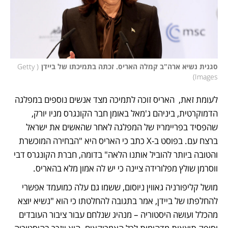
סגנית נשיא ארה"ב קמלה האריס. זכתה בתמיכתו של ביידן
(
Getty 
)
Images
לעומת זאת,  האריס זוכה לתמיכה מצד אנשים נוספים במפלגה 
הדמוקרטית, ביניהם ג'מאל באומן חבר הקונגרס מניו יורק, 
שהפסיד בפריימריז של המפלגה לאחר שהאשים את ישראל 
ברצח עם. בפוסט ב-X כתב כי האריס היא "הבחירה המוכשרת 
והטובה ביותר להוביל אותנו הלאה" בדומה, חברת הקונגרס דבי 
ווסרמן שולץ מפלורידה ציינה כי יש לה אמון מלא בהאריס. 
מושל קליפורניה גאווין ניוסום, ששמו גם עלה כמועמד אפשרי 
להחלפתו של ביידן, אמר בתגובה להחלטתו כי הוא "נשיא יוצא 
מהכלל ועושה היסטוריה – מנהיג שנלחם עבור ציבור העובדים 