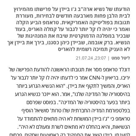
הודעתו של נשיא ארה"ב ג'ו ביידן על פרישתו מהמירוץ
לבית הלבן פחות מארבעה חודשים לבחירות, מעוררת
תגובות בפוליטיקה האמריקאית. טראמפ הביע הקלה
ואמר כי יהיה לו קל יותר לגבור על קמלה האריס, בעוד
שבכיר במפלגה הדמוקרטית שיבח את המנהיגות של
הנשיא. ברק אובמה, שביידן כיהן כסגנו, בירך את ביידן אך
לא העניק תמיכה רשמית להאריס
ליטל סמט
|
23:07, 21.07.24
דונלד טראמפ מסר את תגובתו הראשונה להודעת הפרישה של 
יריבו. בריאיון ל-CNN אמר כי לדעתו יהיה לו קל יותר לגבור על 
האריס, והמשיך לתקוף את ביידן. "הוא הנשיא הגרוע ביותר 
בהיסטוריה של המדינה שלנו", אמר. הוא ייזכר כנשיא הגרוע 
ביותר בפער בהיסטוריה של המדינה". בפוסט שפרסם 
בפלטפורמת המדיה החברתית שלו טרות' סושיאל הוסיף 
טראמפ כי "ג'ו ביידן המושחת לא היה מתאים להתמודד על 
הנשיאות, והיא בהחלט לא מתאים לשרת ומעולם לא היה". 
לטענתו, ביידן השיג את התפקיד רק באמצעות שחקים, פרסום 