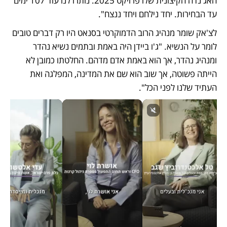
האג'נדה הקיצונית שלו פרויקט 2025. נותרו לנו עוד 107 ימים 
עד הבחירות. יחד נילחם ויחד ננצח". 
לצ'אק שומר מנהיג הרוב הדמוקרטי בסנאט היו רק דברים טובים 
לומר על הנשיא. "ג'ו ביידן היה באמת ובתמים נשיא נהדר 
ומנהיג נהדר, אך הוא באמת אדם מדהם. החלטתו כמובן לא 
הייתה פשוטה, אך שוב הוא שם את המדינה, המפלגה ואת 
העתיד שלנו לפני הכל". 