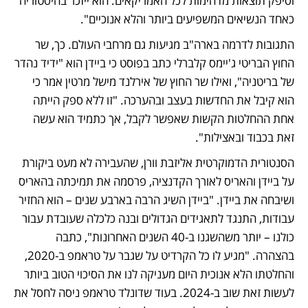
וסיפק תוצאות מדהימות לכל האמריקאים. הוא ייזכר בהיסטוריה 
כאחד הנשיאים המשפיעים ביותר והלא אנוכיים". 
התגובות לדרמה בארה"ב מגיעות גם מרחבי העולם. כך, שר 
החוץ הבריטי ג'יימס קלברלי כתב בפוסט כי ביידן הוא "ידיד נהדר 
של בריטניה", ואילו שר החוץ של אירלנד מישל מרטין אמר כי 
הוא קיבל את החדשות בעצב ובהערכה. "זו ללא ספק הייתה 
אחת ההחלטות הקשות שאפשר לקבל, אך כתמיד הוא עשה 
זאת בכבוד ובאצילות".  
הסנטורית הדמוקרטית אליזבת וורן, שהעבירה לא מעט ביקורת 
על ביידן והאריס לאורך הקדנציה, פרסמה את תמיכתה בהאריס 
ושיבחה את ביידן. "ביידן השיג הרבה בארבע שנים – הוא החזיר 
עבודות, התנגד לתאגידים הגדולים ובנה כלכלה שעובדת עבור 
כולנו – יותר משהשגנו ב-40 השנים האחרונות", כתבה 
בהצהרה. "מגיע לו כל הקרדיט על שגבר על טראמפ ב-2020, 
והחלטתו הלא אנוכית היום מעניקה לנו את הסיכוי הטוב ביותר 
לעשות זאת שוב ב-2024. בעוד שדונלד טראמפ ניסה לחסל את 