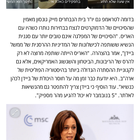
אין שעה שלא התעסקתי במשבר - טל אלכסנדרוביץ’ שגב מנהלת משברים תקשורתיים מכל מקום עם ה- Galaxy Z Fold8 Ultra שלה_v
בתפקידים כאלה אי אפשר לחכות: אושרת לוי מניעה השקעות ענק מהטלפון_v
חינוך הוא המש
בדומה לטראמפ גם יו"ר בית הנבחרים מייק גונסון מאמין 
שהסיכויים של הדמוקרטים לנצח בבחירות נותרו כשהיו עם 
האריס. "הסיכויים של המפלגה אינם טובים יותר עם סגנית 
הנשיא ששותפה לכישלונות של המדיניות ההרסנית של ממשל 
ביידן", אמר בהצהרה. "האריס הייתה שותפה מרוצה לא רק 
להרס של הריבונות, הביטחון והשגשוג האמריקאים, אלא גם 
לקנוניית ההסתרה הגדולה ביותר בהיסטוריה הפוליטית של 
ארה"ב. היא יודעת כבר זמן מה על חוסר היכולת של ביידן לכהן 
כנשיא". עוד הוסיף כי ביידן צריך להתפטר גם מהנשיאות 
לאלתר. "5 בנובמבר לא יכול להגיע מהר מספיק". 