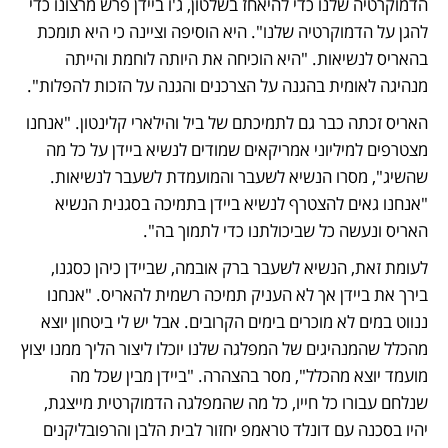
הדמוקרטיה שלנו כדי להיאחז בשלטון, ג'ו ביידן פרש מרצונו כדי 
להגן על הדמוקרטיה שלנו". היא הוסיפה וציינה כי היא תומכת 
בהאריס לנשיאות. "היא הוכיחה את היותה לוחמת והייתה 
מנהיגה לאומית בהגנה על הצרכנים והגנה על הזכות להפלות". 
האריס זכתה כבר גם לתמיכתם של ביל והילארי קלינטון. "אנחנו 
מצטרפים למיליוני אמריקאים שמודים לנשיא ביידן על כל מה 
שהשיג", מסרו הנשיא לשעבר והמועמדת לשעבר לנשיאות. 
"אנחנו גאים להצטרף לנשיא ביידן בתמיכה בסגנית הנשיא 
האריס ונעשה כל שביכולתנו כדי לתמוך בה". 
לעומת זאת, הנשיא לשעבר ברק אובמה, שביידן כיהן כסגנו, 
בירך את ביידן אך לא העניק תמיכה רשמית להאריס. "אנחנו 
ננווט במים לא מוכרים בימים הקרובים. אבל יש לי ביטחון יוצא 
מהכלל שהמנהיגים של המפלגה שלנו יוכלו ליצור הליך ממנו יצוץ 
מועמד יוצא מהכלל", מסר בהצהרה. "ביידן מבין שכל מה 
שנלחם עבורו כל חייו, כל מה שהמפלגה הדמוקרטית מייצגת, 
יהיו בסכנה עם דונלד טראמפ יחזור לבית הלבן והרפובליקנים 