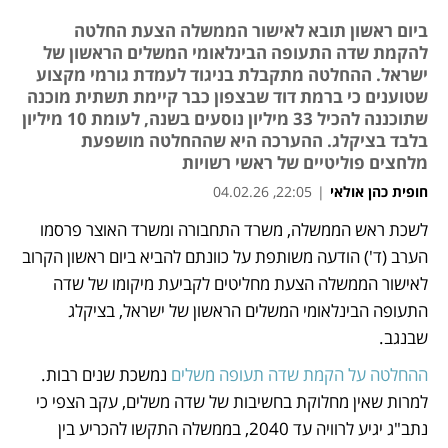
ביום ראשון תובא לאישור הממשלה הצעת החלטה
להקמת שדה התעופה הבינלאומי המשלים הראשון של
ישראל. ההחלטה מתקבלת בניגוד לעמדת גורמי מקצוע
שטוענים כי ברמת דוד שבצפון כבר קיימת תשתית מוכנה
שתוכננה להכיל 33 מיליון נוסעים בשנה, לעומת 10 מיליון
בלבד בציקלג. ההערכה היא שההחלטה מושפעת
מלחצים פוליטיים של ראשי רשויות
חופית כהן אולאי
|
22:05, 04.02.26
לשכת ראש הממשלה, משרד התחבורה ומשרד האוצר פרסמו 
נפתח בכרטיסייה חדשה
נפתח בכרטיסייה חדשה
נפתח בכרטיסייה חדשה
הערב (ד') הודעה משותפת על כוונתם להביא ביום ראשון הקרוב 
לאישור הממשלה הצעת מחליטים לקביעת מיקומו של שדה 
התעופה הבינלאומי המשלים הראשון של ישראל, בציקלג 
שבנגב.
ההחלטה על הקמת שדה תעופה משלים
 נמשכת שנים רבות. 
למרות שאין מחלוקת בחשיבות של שדה משלים, עקב הצפי כי 
נתב"ג יגיע לרוויה עד 2040, בממשלה התקשו להכריע בין 