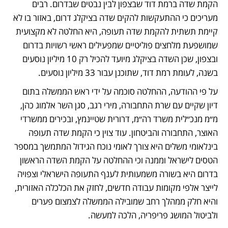
הקמת שדה ברמת דוד שבצפון לבין נבטים שבדרום. רבים 
מעריכים כי ההתעקשות להקים שדה בציקלג דרום, באזור בו לא 
קיימת תשתית להקמת שדה תעופה, היא החלטה לא מקצועית 
שמושפעת מלחצים פוליטיים שמפעילים ראשי רשויות בדרום 
ובצפון, שכן השדה בציקלג מיועד להכיל רק 10 מיליון נוסעים 
בשנה, לעומת רמת דוד, שתוכנן עבור 33 מיליון נוסעים. 
על פי ההודעה, ההחלטה סוכמה על ידי ראש הממשלה בתום 
דיון שקיים עם שרת התחבורה, מירי רגב, סגן השר אלמוג כהן, 
מ״מ מנכ״לית משרד רה״מ, דרורית שטיינמץ, ובכירים ממשרדי 
האוצר, התחבורה והביטחון. עוד צוין כי הקמת שדה תעופה 
בינלאומי משלים היא צורך לאומי נוכח הגידול המתמשך במספר 
הטסים לישראל וממנה וכי ההחלטה על הקמת השדה הראשון 
בדרום היא בשורה משמעותית לענף התעופה הישראלי וצפויה 
לייצר אלפי מקומות עבודה חדשים, לחזק את הכלכלה האזורית, 
והיא חלק ממהלך רחב שמובילה הממשלה לצמצום פערים 
ולביטול המושג פריפריה, הלכה למעשה.