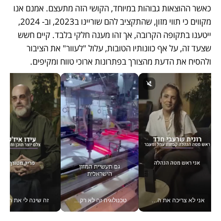
כאשר ההוצאות גבוהות במיוחד, הקושי הזה מתעצם. אמנם אנו 
מקווים כי תווי מזון, שהתקציב להם שוריינו ב2023, וב- 2024, 
ייטענו בתקופה הקרובה, אך זהו מענה חלקי בלבד. קיים חשש 
שצעד זה, על אף כוונותיו הטובות, עלול "לעוור" את הציבור 
ולהסיח את הדעת מהצורך בפתרונות ארוכי טווח ומקיפים.
אני לא צריכה את המשרד: רונית שרעבי-חדד מנהלת ארגון של 30000 עובדים מכל מקום_v
טכנולוגיה זה לא רק בהייטק: גם תעשיית המזון הישראלית מאמצת כלי AI, אוטומציה וניתוח דאטה בזמן אמת
זה שינה לי את החיים: 