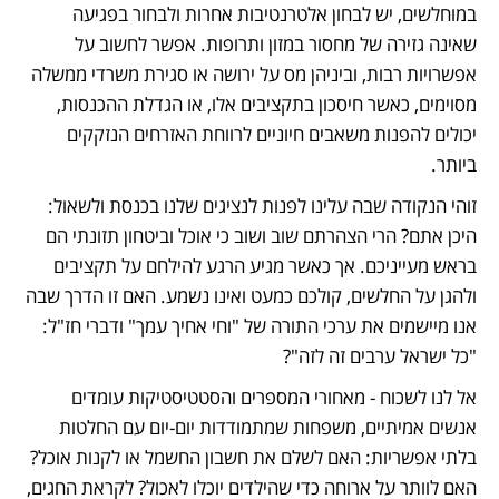
במוחלשים, יש לבחון אלטרנטיבות אחרות ולבחור בפגיעה 
שאינה גזירה של מחסור במזון ותרופות. אפשר לחשוב על 
אפשרויות רבות, וביניהן מס על ירושה או סגירת משרדי ממשלה 
מסוימים, כאשר חיסכון בתקציבים אלו, או הגדלת ההכנסות, 
יכולים להפנות משאבים חיוניים לרווחת האזרחים הנזקקים 
ביותר.
זוהי הנקודה שבה עלינו לפנות לנציגים שלנו בכנסת ולשאול: 
היכן אתם? הרי הצהרתם שוב ושוב כי אוכל וביטחון תזונתי הם 
בראש מעייניכם. אך כאשר מגיע הרגע להילחם על תקציבים 
ולהגן על החלשים, קולכם כמעט ואינו נשמע. האם זו הדרך שבה 
אנו מיישמים את ערכי התורה של "וחי אחיך עמך" ודברי חז"ל: 
"כל ישראל ערבים זה לזה"?
אל לנו לשכוח - מאחורי המספרים והסטטיסטיקות עומדים 
אנשים אמיתיים, משפחות שמתמודדות יום-יום עם החלטות 
בלתי אפשריות: האם לשלם את חשבון החשמל או לקנות אוכל? 
האם לוותר על ארוחה כדי שהילדים יוכלו לאכול? לקראת החגים, 