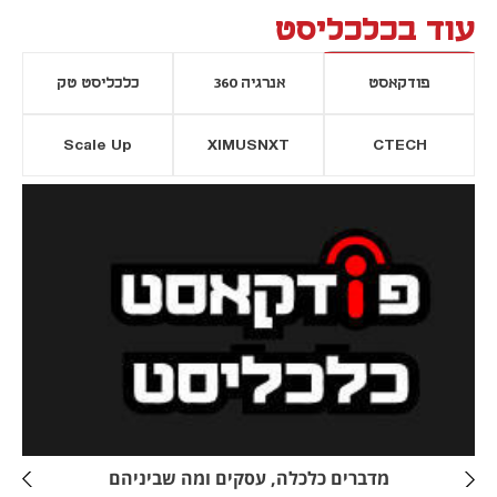
עוד בכלכליסט
פודקאסט
אנרגיה 360
כלכליסט טק
Scale Up
XIMUSNXT
CTECH
יסייה חדשה
נפתח בכרטיסייה חדשה
מדברים כלכלה, עסקים ומה שביניהם