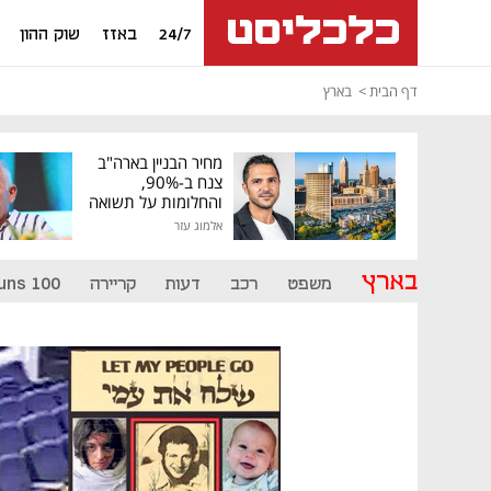
24/7
באזז
שוק ההון
דף הבית
בארץ
מחיר הבניין בארה"ב
צנח ב-90%,
והחלומות על תשואה
גבוהה התנפצו
אלמוג עזר
בארץ
משפט
רכב
דעות
קריירה
uns 100