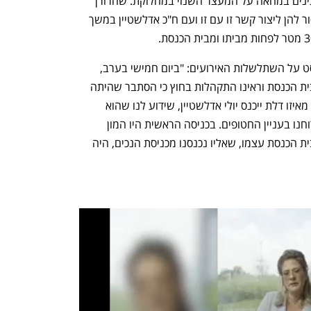
שישי, לאחר שאל התחנה זרמו מאות מפגינים במחאה על המעצר השנוי במחלוקת. שחרורן 
נעשה תחת תנאים מגבילים, שלפיהם אסור להן ליצור קשר זו עם זו ועם ח"כ אדלשטיין במשך 
אחת העצורות, רמה ענב, סיפרה לכלכליסט על השתלשלות האירועים: "ביום חמישי בערב, 
בסביבות שש וחצי, עברנו שלושתנו ליד בית הכנסת וראינו התקהלות בחוץ כי הסתבר שהיתה 
שם בר מצווה. התקרבנו כדי לנסות לגלות מאיזו דלת ייכנס יולי אדלשטיין, שידוע לנו שהוא 
מתפלל שם, כדי שנוכל להביע את מורת רוחנו בעניין החטופים. בכניסה הראשית היו המון 
אנשים שפינו דברים מהבר מצווה, ואילו בית הכנסת עצמו, שאליו נכנסנו מכניסת הנכים, היה 