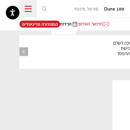
Duns 100
פורטל פיננסי
נפתח בכרטיסייה חדשה
הדואר האדום
ועידות
המהדורה הדיגיטלית
יכה לשלם
כישת
BASE: ההפסד
הרבעוני זינק ל-76