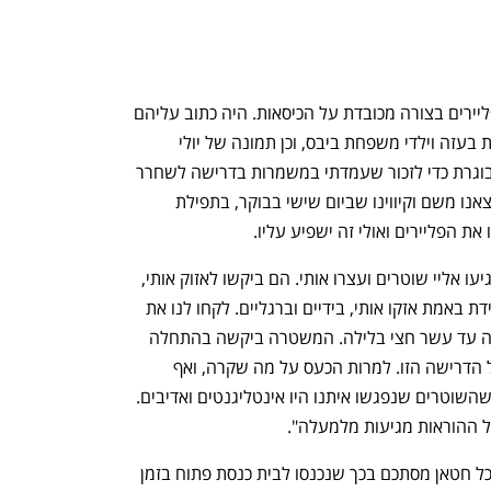
"אחרי שנכנסנו מהדלת הצדדית, הנחנו פליירים בצורה מכובדת על הכיסאות. היה כתוב עליהם 
רק 'שלח את עמי', והיו תמונות של חטופות בעזה וילדי משפחת ביבס, וכן תמונה של יולי 
אדלשטיין כשהיה אסיר ציון. אני מספיק מבוגרת כדי לזכור שעמדתי במשמרות בדרישה לשחרר 
אותו, כשהיה אסיר ציון בברית המועצות. יצאנו משם וקיווינו שביום שישי בבוקר, בתפילת 
 את הפליירים ואולי זה ישפיע עליו.
"למחרת, בסביבות אחת וחצי בצהריים, הגיעו אליי שוטרים ועצרו אותי. הם ביקשו לאזוק אותי, 
נפתח בכרטיסייה חדשה
נפתח בכרטיסייה חדשה
וביקשתי שזה יהיה בניידת, לא בבית, ובניידת באמת אזקו אותי, בידיים וברגליים. לקחו לנו את 
הטלפונים והחזיקו אותנו בתחנת המשטרה עד עשר חצי בלילה. המשטרה ביקשה בהתחלה 
חמישה ימי מעצר בית, ובהמשך ויתרה על הדרישה הזו. למרות הכעס על מה שקרה, ואף 
שהיינו שם הרבה שעות, אני חייבת לציין שהשוטרים שנפגשו איתנו היו אינטליגנטים ואדיבים. 
 ההוראות מגיעות מלמעלה".
לדברי עו"ד רן תגר, שייצג את העצורות, "כל חטאן מסתכם בכך שנכנסו לבית כנסת פתוח בזמן 