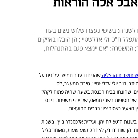
אבל אלה הוראות
 לשגרה: בשישי נעצרו שלוש נשים בעוון
לל ח"כ יולי אדלשטיין; הן הובלו באזיקים
 שעות במעצר; המשטרה: "אם יימצא פגם בהתנהלות,
ש תושבות הרצליה 
שהניחו בערב חמישי עלונים על 
כיסאות בית כנסת בעיר, שבו מתפלל, בין היתר, ח"כ יולי אדלשטיין. סיבת המעצר, לפי 
המשטרה, היתה "הסגת גבול". על העלונים, שהונחו בבית הכנסת בשעה שהיה פתוח לקהל, 
נכתב "שלח את עמי", והיו עליהם תמונות של חטופות בשבי חמאס, של ילדי משפחת ביבס 
 הצעיר כאסיר ציון בברית המועצות.  
שלוש הנשים – רמה ענב ושמרית בורלא, בשנות ה־60 לחייהן, ועידית אלכסנדרוביץ', בשנות 
ה־40 לחייה - הובלו באזיקים לתחנת גלילות. הן שוחררו רק לאחר כתשע שעות, מאוחר בליל 