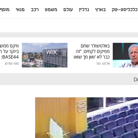
כלכליסט-טק
בארץ
נדל"ן
עולם
משפט
רכב
פנאי
מוסף
באלטשולר שחם
וויקס ממש
מפיקים לקחים: "זה
ביוקר על ר
כבר לא 'וואן מן' שואו
44
של גילעד"
אלמוג עזר
סופי שולמן
מיליון דולר
D