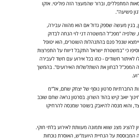
ענף במתח גבוה
מדברים כלכלה, עסקים ומה שב
שהיתה בו בר מצווה והניחו עלונים על כיסאות המתפללים, וברור שהמעצר הזה פוליטי. אזקו 
גון פשיעה". 
בעקבות הביקורת על מעצר הנשים בביתן, בגין מעשה שספק גדול אם הוא מהווה עבירה, 
פרסמה המשטרה הודעה בשבת בצהריים, שלפיה "מפכ"ל המשטרה דני לוי הנחה לבדוק 
מיידית את השתלשלות האירועים, וככל שיימצא שנפל פגם בהתנהלות השוטרים, הוא יטופל 
בהתאם ויופקו הלקחים הנדרשים". עוד הוסיפו כי "במשטרת ישראל התקבל דיווח על התפרצות 
לבית הכנסת, שוטרים שהגיעו למקום פעלו לאיתור חשודים - כמו בכל אירוע עם חשד לעבירה 
פלילית. כאמור, לאור הטענות שעלו, הנחה המפכ"ל לבחון את השתלשלות האירועים". בהמשך 
וע.
בתוך כך, במהלך סוף השבוע הופץ ברשתות החברתיות סרטון נוסף של יצחק שחם, אל"מ 
בדימוס בן 80, שמחה מול ביתו של שר החינוך יואב קיש בהוד השרון. בסרטון נראה שחם שוכב 
על הרצפה, משקפי השמש שלו זרוקים בצד, והוא מנסה להיאבק בשוטר שמנסה להרחיקו 
ממשטרת ישראל נמסר: "צר לנו על הניסיון להציג מצג שווא ותמונה מעוותת לאירוע בלתי חוקי. 
מדובר במי שפעלו ביודעין בניגוד להחלטה המבוססת על הנחיית היועמ"ש, האוסרת נוכחות 