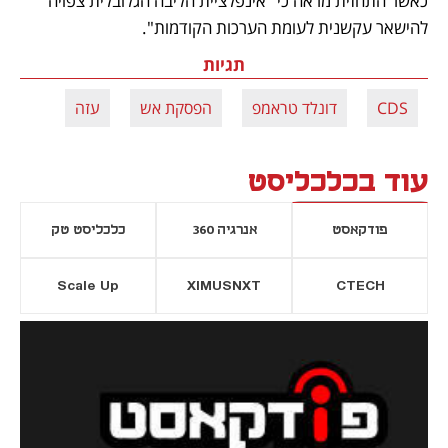
כאשר התחזית מראה כי "אינפלציית הליבה הגלובלית צפויה 
להישאר עקשנית לעומת הערכות הקודמות".
תגיות
CDS
דונלד טראמפ
הפסקת אש
עזה
עוד בכלכליסט
פודקאסט
אנרגיה 360
כלכליסט טק
Scale Up
XIMUSNXT
CTECH
יסייה חדשה
נפתח בכרטיסייה חדשה