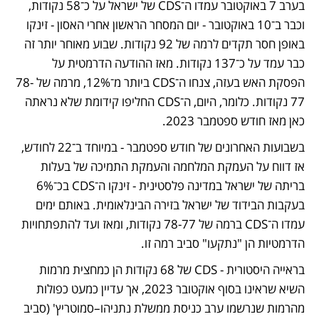
בערב 7 באוקטובר עמדו ה־CDS של ישראל על כ־58 נקודות, 
וכבר ב־10 באוקטובר - יום המסחר הראשון אחרי האסון - זינקו 
באופן חסר תקדים לרמה של 92 נקודות. שבוע מאוחר יותר זה 
כבר עמד על כ־137 נקודות. מאז ההודעה הדרמטית על 
הפסקת האש בעזה, צנחו ה־CDS ביותר מ־12%, מרמה של 78-
77 נקודות. כלומר, היום, ה־CDS החליפו קידומת שלא נראתה 
כאן מאז חודש ספטמבר 2023.
בשבועות האחרונים של חודש ספטמבר - במיוחד ב־22 לחודש, 
אז דווח על העמקת המלחמה והעמקת התמיכה של בעלות 
בריתה של ישראל במדינה פלסטינית - זינקו ה־CDS בכ־6% 
בעקבות הבידוד של ישראל בזירה הבינלאומית. באותם ימים 
עמדו ה־CDS ברמה של 78-77 נקודות, ומאז ועד להתפתחויות 
הדרמטיות הן "נתקעו" סביב רמה זו.
בראייה היסטורית - CDS של 68 נקודות הן כמחצית מרמות 
השיא שראינו בסוף אוקטובר 2023, אך עדיין כמעט כפולות 
מהרמות שנרשמו ערב כניסת ממשלת נתניהו–סמוטריץ' (סביב 