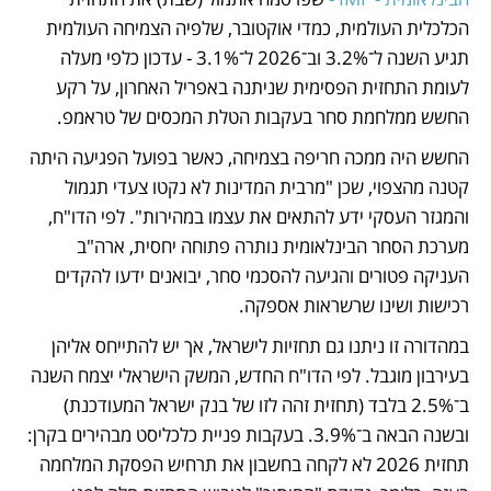
הכלכלית העולמית, כמדי אוקטובר, שלפיה הצמיחה העולמית 
תגיע השנה ל־3.2% וב־2026 ל־3.1% - עדכון כלפי מעלה 
לעומת התחזית הפסימית שניתנה באפריל האחרון, על רקע 
החשש ממלחמת סחר בעקבות הטלת המכסים של טראמפ.
החשש היה ממכה חריפה בצמיחה, כאשר בפועל הפגיעה היתה 
קטנה מהצפוי, שכן "מרבית המדינות לא נקטו צעדי תגמול 
והמגזר העסקי ידע להתאים את עצמו במהירות". לפי הדו"ח, 
מערכת הסחר הבינלאומית נותרה פתוחה יחסית, ארה"ב 
העניקה פטורים והגיעה להסכמי סחר, יבואנים ידעו להקדים 
רכישות ושינו שרשראות אספקה.
במהדורה זו ניתנו גם תחזיות לישראל, אך יש להתייחס אליהן 
בעירבון מוגבל. לפי הדו"ח החדש, המשק הישראלי יצמח השנה 
ב־2.5% בלבד (תחזית זהה לזו של בנק ישראל המעודכנת) 
ובשנה הבאה ב־3.9%. בעקבות פניית כלכליסט מבהירים בקרן: 
תחזית 2026 לא לקחה בחשבון את תרחיש הפסקת המלחמה 