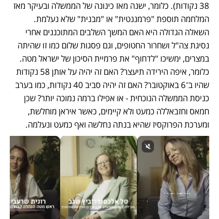
38 נקודות). כלומר, ישנה מאז כינונה של הממשלה ובעיקר מאז 
המלחמה תוספת "פרמננטית" או "מבנית" שלא נעלמת. 
השאלה הגדולה היא האם המשך השלבים המתוכננים אחרי 
נסיגת צה"ל ושחרור החטופים, וגם פסגות שלום כמו זו שהיתה 
במצרים, ימשיכו "לדחוף" את פרמיית הסיכון של ישראל מטה. 
כלומר, איפה הירידה תיעצר? האם זה יהיה על אותן 58 נקודות 
שהיו ב־6 באוקטובר? האם זה יהיה סביב 40 נקודות, כמו בערב 
כניסת הממשלה הנוכחית - או אפילו ברמה נמוכה יותר? שכן 
חמאס וחזבאללה כמעט ולא קיימים, כאשר איראן מוחלשת, 
ומערכת הפרוקסיז שהיא בנתה נחלשה ואף כמעט ונעלמה.