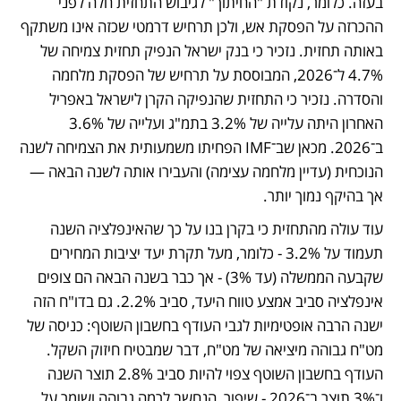
בעזה. כלומר, נקודת "החיתוך" לגיבוש התחזית חלה לפני 
ההכרזה על הפסקת אש, ולכן תרחיש דרמטי שכזה אינו משתקף 
באותה תחזית. נזכיר כי בנק ישראל הנפיק תחזית צמיחה של 
4.7% ל־2026, המבוססת על תרחיש של הפסקת מלחמה 
והסדרה. נזכיר כי התחזית שהנפיקה הקרן לישראל באפריל 
האחרון היתה עלייה של 3.2% בתמ"ג ועלייה של 3.6% 
ב־2026. מכאן שב־IMF הפחיתו משמעותית את הצמיחה לשנה 
הנוכחית (עדיין מלחמה עצימה) והעבירו אותה לשנה הבאה — 
אך בהיקף נמוך יותר.
עוד עולה מהתחזית כי בקרן בנו על כך שהאינפלציה השנה 
תעמוד על 3.2% - כלומר, מעל תקרת יעד יציבות המחירים 
שקבעה הממשלה (עד 3%) - אך כבר בשנה הבאה הם צופים 
אינפלציה סביב אמצע טווח היעד, סביב 2.2%. גם בדו"ח הזה 
ישנה הרבה אופטימיות לגבי העודף בחשבון השוטף: כניסה של 
מט"ח גבוהה מיציאה של מט"ח, דבר שמבטיח חיזוק השקל. 
העודף בחשבון השוטף צפוי להיות סביב 2.8% תוצר השנה 
ו־3% תוצר ב־2026 - שיפור, הנחשב לרמה גבוהה ושומר על 