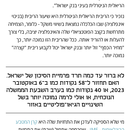
הריאלית הניטרלית בעיני בנק ישראל".
נזכיר כי הריבית הריאלית הניטרלית היא שיעור הריבית (בניכוי 
אינפלציה) שבו הכלכלה נמצאת בשיווי משקל - כלומר, הצמיחה 
מתרחשת בקצב הפוטנציאלי שלה והאינפלציה יציבה, בלי צורך 
להעלות או להוריד אותה. ככל שהריבית הזו נמוכה יותר, כך 
"מחיר הכסף" זול יותר ובנק ישראל יכול לקבוע ריבית "קצרה" 
נמוכה יותר.
לא ברור עד כמה תרד פרמיית הסיכון של ישראל. 
האם תחזור ל־58 נקודות כמו ב־6 באוקטובר 
2023, או 40 נקודות כמו בערב השבעת הממשלה 
הנוכחית, או אולי לרמה נמוכה יותר בשל 
השינויים הגיאו־פוליטיים באזור
מי שלא הספיקה לעדכן את התחזיות שלה היא 
קרן המטבע 
הבינלאומית - IMF -
 שפרסמה אתמול (שבת) את התחזית 