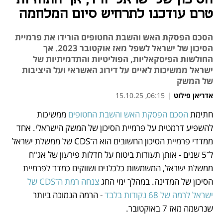
טרם עודכנו לתרחיש סיום המלחמה
הסכם הפסקת האש והשבת החטופים הורידו את פרמיית
הסיכון של ישראל לשפל מאז אוקטובר 2023. אך
החולשות הפיסקאליות, הפוליטיות והתדמיתיות של
ישראל ממשיכות לאיים על דירוג האשראי ועל היציבות
של המשק
אדריאן פילוט
|
06:15, 15.10.25
חתימת 
הסכם הפסקת האש והשבת החטופים
 ממשיכות 
נפתח בכרטיסייה חדשה
נפתח בכרטיסייה חדשה
נפתח בכרטיסייה חדשה
להשפיע דרמטית על פרמיית הסיכון של המשק הישראלי. אחד 
ממדדי פרמיית הסיכון החשובים הוא ה־CDS של ממשלת ישראל 
ל־5 שנים - אותן תעודות ביטוח על חדלות פירעון של אג"ח 
ממשלת ישראל, המשמשות כלכלנים ושווקים כמדד לפרמיית 
הסיכון של המדינה. במהלך ימי החג 
צנחה רמת ה־CDS של 
ישראל לרמה של 68 נקודות בלבד
 - הרמה הנמוכה ביותר 
שנרשמה מאז 7 באוקטובר.