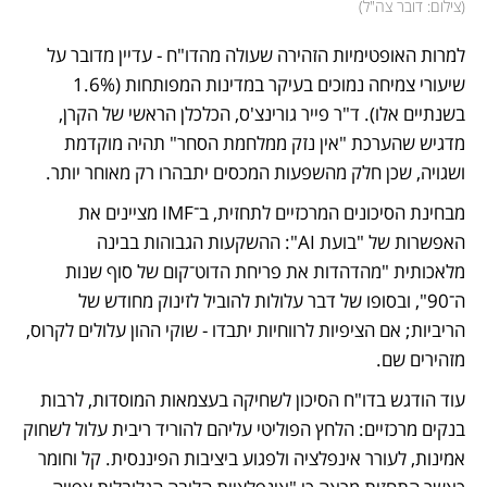
(
צילום: דובר צה"ל
)
למרות האופטימיות הזהירה שעולה מהדו"ח - עדיין מדובר על 
שיעורי צמיחה נמוכים בעיקר במדינות המפותחות (1.6% 
בשנתיים אלו). ד"ר פייר גורינצ'ס, הכלכלן הראשי של הקרן, 
מדגיש שהערכת "אין נזק ממלחמת הסחר" תהיה מוקדמת 
ושגויה, שכן חלק מהשפעות המכסים יתבהרו רק מאוחר יותר.
מבחינת הסיכונים המרכזיים לתחזית, ב־IMF מציינים את 
האפשרות של "בועת AI": ההשקעות הגבוהות בבינה 
מלאכותית "מהדהדות את פריחת הדוט־קום של סוף שנות 
ה־90", ובסופו של דבר עלולות להוביל לזינוק מחודש של 
הריביות; אם הציפיות לרווחיות יתבדו - שוקי ההון עלולים לקרוס, 
מזהירים שם. 
עוד הודגש בדו"ח הסיכון לשחיקה בעצמאות המוסדות, לרבות 
בנקים מרכזיים: הלחץ הפוליטי עליהם להוריד ריבית עלול לשחוק 
אמינות, לעורר אינפלציה ולפגוע ביציבות הפיננסית. קל וחומר 