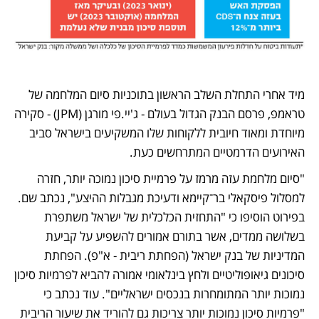
מיד אחרי התחלת השלב הראשון בתוכניות סיום המלחמה של 
טראמפ, פרסם הבנק הגדול בעולם - ג'יי.פי מורגן (JPM) - סקירה 
מיוחדת ומאוד חיובית ללקוחות שלו המשקיעים בישראל סביב 
האירועים הדרמטיים המתרחשים כעת.
"סיום מלחמת עזה מרמז על פרמיית סיכון נמוכה יותר, חזרה 
למסלול פיסקאלי בר־קיימא ודעיכת מגבלות ההיצע", נכתב שם. 
בפירוט הוסיפו כי "התחזית הכלכלית של ישראל משתפרת 
בשלושה ממדים, אשר בתורם אמורים להשפיע על קביעת 
המדיניות של בנק ישראל (הפחתת ריבית - א"פ). הפחתת 
סיכונים גיאופוליטיים ולחץ בינלאומי אמורה להביא לפרמיות סיכון 
נמוכות יותר המתומחרות בנכסים ישראליים". עוד נכתב כי 
"פרמיות סיכון נמוכות יותר צריכות גם להוריד את שיעור הריבית 