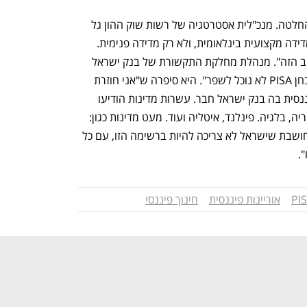
אנשי מקצוע מתחו בוועדה ביקורת על ההחלטה. מנכ"לית אסטרטגיה של רשות שוק ההון גל 
יעקובי הוסיפה: "PISA היא הדבר הנכון, מדידה מקצועית בינלאומית, ולא רק מדידה פנימית. 
אנחנו נהיה מוכנים לממן את הדבר החשוב הזה". מנהלת מחלקת התקשורת של בנק ישראל 
נורית פלתר אמרה ש"אם לא נשתתף במבחן PISA לא נוכל לשפר". היא סיפרה ש"אני חוזרת 
מכינוס ה-oecd של וועדת האוריינות הפיננסית בה בנק ישראל חבר. עשרות מדינות הודיעו 
שייששתפו בבחינה ב-2029: קנדה. אוסטריה, בלגיה. פינלנד, איטליה ועוד. מעט מדינות כגון: 
סין, ירדן ומקאו הודיעו שלא ישתתפו. אני חושבת שישראל לא צריכה להיות ברשימה הזו, עם כל 
.
אוריינות פיננסית
חינוך פיננסי