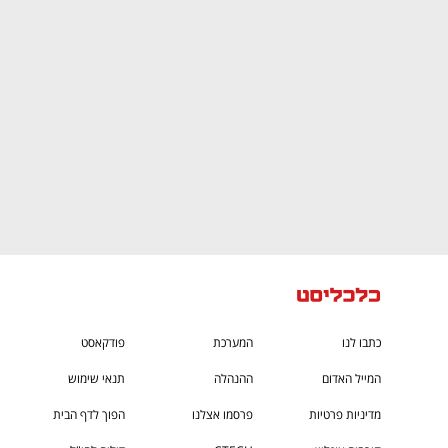
CTech – the
הבית של ההייטק הישראלי
כתבו לנו
המערכת
פודקאסט
המייל האדום
ההנהלה
תנאי שימוש
מדיניות פרטיות
פרסמו אצלנו
הפוך לדף הבית