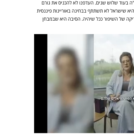
בכיתה ט' משנה הבאה, ונוכל לחכות לפיז"ה בעוד שלוש שנים. העדפנו לא להכניס את גורם 
הלחץ הזה למערכת". בפועל, המשמעות היא שישראל לא תשתתף בבחינה באוריינות פיננסית 
עד 2037 גם לא ייווצר בסיס להשוואה ובדיקה של השיפור ככל שיהיה. הסיבה היא שבמבחן 