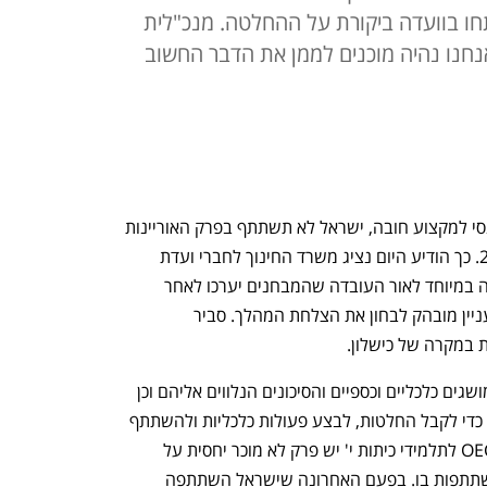
 מקצוע מתחו בוועדה ביקורת על ההחלטה. מנכ"לית
נחנו נהיה מוכנים לממן את הדבר החשוב
למרות ההחלטה להפוך את החינוך הפיננסי למקצוע חובה, ישראל לא תשתתף בפרק האוריינות 
הפיננסית במבחני PISA הקרובים ב-2029. כך הודיע היום נציג משרד החינוך לחברי ועדת 
החינוך של הכנסת. ההחלטה נראית מוזרה במיוחד לאור העובדה שהמבחנים יערכו לאחר 
שנתיים של לימודים וממילא לישראל יש עניין מובהק לבחון את הצלחת המהלך. סביר 
 במקרה של כישלון. 
אוריינות פיננסית היא הידע וההבנה של מושגים כלכליים וכספיים והסיכונים הנלווים אליהם וכן 
המיומנות ליישם את הידע וההבנה האלה כדי לקבל החלטות, לבצע פעולות כלכליות ולהשתתף 
בחיים הכלכליים. במבחני PISA של ה-OECD לתלמידי כיתות י' יש פרק לא מוכר יחסית על 
אוריינות פיננסית שרק חלק מהמדינות משתתפות בו. בפעם האחרונה שישראל השתתפה 