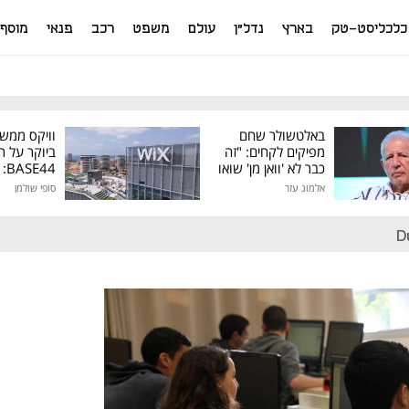
כלכליסט-טק
בארץ
נדל"ן
עולם
משפט
רכב
פנאי
מוסף
באלטשולר שחם
וויקס ממש
מפיקים לקחים: "זה
ביוקר על ר
כבר לא 'וואן מן' שואו
44
של גילעד"
אלמוג עזר
סופי שולמן
מיליון דולר
D