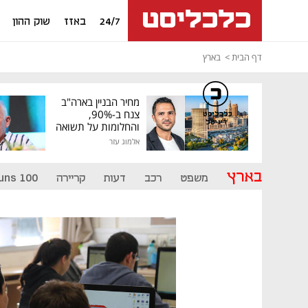
24/7
באזז
שוק ההון
דף הבית
בארץ
מחיר הבניין בארה"ב
צנח ב-90%,
כלכליסט
דיגיטל
והחלומות על תשואה
גבוהה התנפצו
אלמוג עזר
בארץ
משפט
רכב
דעות
קריירה
uns 100