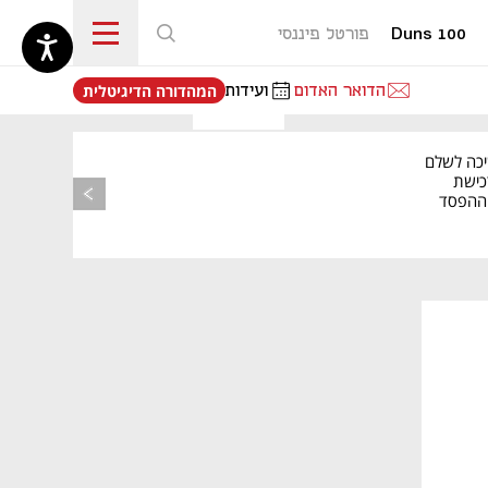
Duns 100
פורטל פיננסי
נפתח בכרטיסייה חדשה
הדואר האדום
ועידות
המהדורה הדיגיטלית
יכה לשלם
כישת
BASE: ההפסד
הרבעוני זינק ל-76