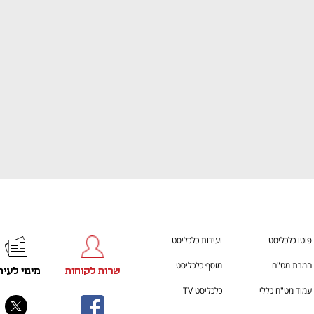
ענף במתח גבוה
מדברים כלכלה, עסקים ומה שב
פוטו כלכליסט
ועידות כלכליסט
המרת מט"ח
מוסף כלכליסט
שרות לקוחות
מינוי לעית
עמוד מט"ח כללי
כלכליסט TV