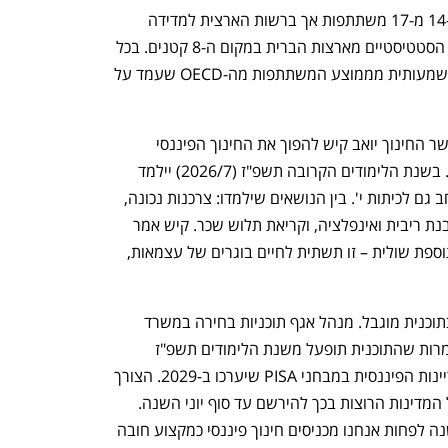
בפרק הזה ב-2012 היא מוקמה במקום ה-14 מ-17 משתתפות אך ברשות הארצית למדידה 
והערכה בחינוך (ראמ"ה) טענו שהפערים הסטטיסטיים מארצות הברית במקום ה-8 קטנים. בכל 
מקרה הציון של ישראל, 476, היה נמוך משמעותית מממוצע המשתתפות מה-OECD שעמד על 
היום (ג') דנה ועדת החינוך בהחלטה של שר החינוך יואב קיש להפוך את החינוך הפיננסי 
למקצוע חובה על חשבון שעה גיאוגרפיה. בשנת הלימודים הקרובה תשפ"ז (2026/7) יילמד 
המקצוע בכיתות ט' ובשנה שלאחריה יורחב גם לכיתות י'. בין הנושאים שילמדו: צרכנות נכונה, 
בניית תקציב משפחתי, זכויות בעבודה, הבנת ריבית ואינפלציה, וקריאת תלוש שכר. קיש אמר 
כשהכריז על התוכנית בפברואר ש"זו לא תוספת שולית – זו תשתית לחיים בוגרים של עצמאות, 
אבל נראה שהביטחון של משרד החינוך בתוכנית מוגבל. מנהל אגף תוכניות בחירה במשרד 
החינוך יניב ירוחם מסינגר חשף בדיון שלמרות שהתוכנית תופעל משנת הלימודים תשפ"ז 
(2026/7) ישראל לא תשתתף בפרק האוריינות הפיננסית במבחני PISA שיערכו ב-2029. הצורך 
לקבל את ההחלטה עכשיו נובע מכך שעל המדינות הרוצות בכך להירשם עד סוף יוני השנה. 
ירוחם מסינגר הסביר ש"באיחור של 20 שנה לפחות אנחנו מכניסים חינוך פיננסי כמקצוע חובה 