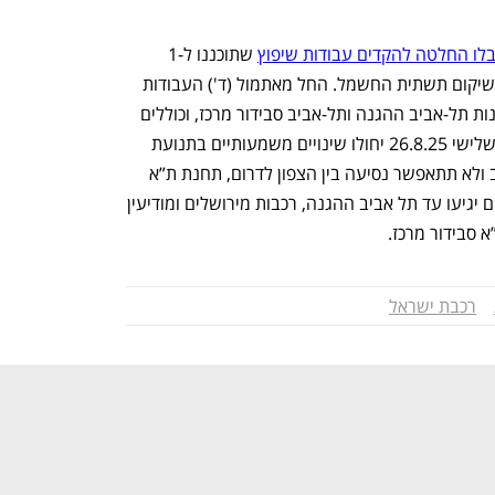
לו החלטה להקדים עבודות שיפוץ
 שתוכננו ל-1 
בספטמבר ולשלב אותם עם העבודות על שיקום תשתית החשמל. החל מאתמול (ד') העבודות 
מבוצעות במרכז הרשת הרכבתית, בין תחנות תל-אביב ההגנה ותל-אביב סבידור מרכז, וכוללים 
טיפול ושדרוג של מרכיבי תשתית. עד יום שלישי 26.8.25 יחולו שינויים משמעותיים בתנועת 
הרכבות: תופסק תנועת הרכבות בתל אביב ולא תתאפשר נסיעה בין הצפון לדרום, תחנת ת”א 
השלום תיסגר זמנית לשירות, רכבות מדרום יגיעו עד תל אביב ההגנה, רכבות מירושלים ומודיעין 
א סבידור מרכז.
רכבת ישראל