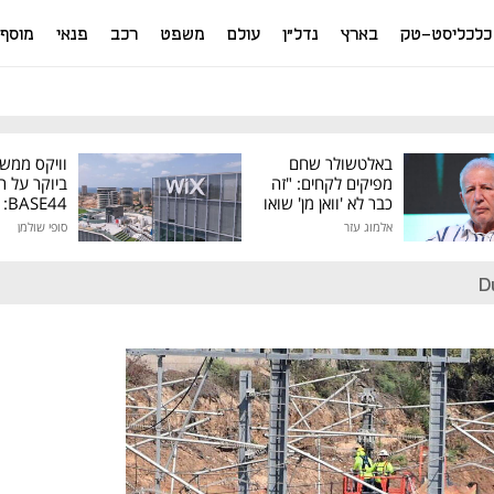
כלכליסט-טק
בארץ
נדל"ן
עולם
משפט
רכב
פנאי
מוסף
באלטשולר שחם
וויקס ממש
מפיקים לקחים: "זה
ביוקר על ר
כבר לא 'וואן מן' שואו
44
של גילעד"
אלמוג עזר
סופי שולמן
מיליון דולר
D