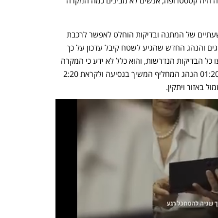
מלאה בנוסעים מקווים עם חשמל חשוף זה היה קטסטרופה, אנשים לא מבינים כמה המקרה 
לשטח הגיעו צוותי קבלן חישמול ולאחר שעתיים של המתנה ובדיקות הוחלט לאפשר לרכבת 
להמשיך בנסיעה. בשלב זה התחלפו הנהגים והנהג החדש שהגיע לשטח קיבל עדכון על כך 
שכבל חשמל פגע בקטר, נמסר לו כי בוצעו כל הבדיקות הנדרשות, והוא כלל לא ידע כי המקרה 
התרחש עקב תקלה בהעמסת המשא. ב-01:20 הנהג המחליף המשיך בנסיעה ולקראת 2:20 
ל באזור ויתקין. 