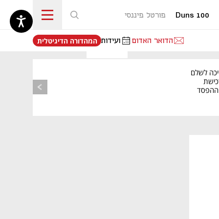
Duns 100
פורטל פיננסי
נפתח בכרטיסייה חדשה
הדואר האדום
ועידות
המהדורה הדיגיטלית
יכה לשלם
כישת
BASE: ההפסד
הרבעוני זינק ל-76