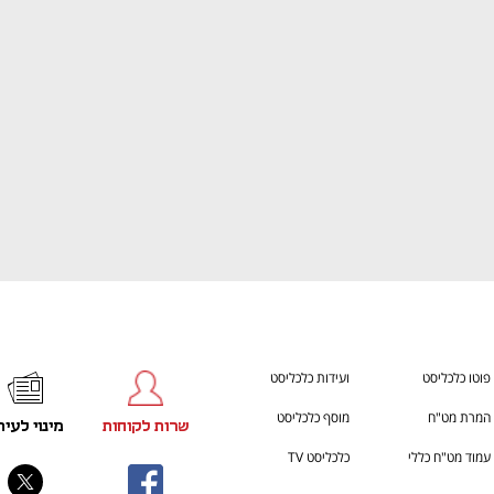
ענף במתח גבוה
מדברים כלכלה, עסקים ומה שב
פוטו כלכליסט
ועידות כלכליסט
המרת מט"ח
מוסף כלכליסט
שרות לקוחות
מינוי לעית
עמוד מט"ח כללי
כלכליסט TV