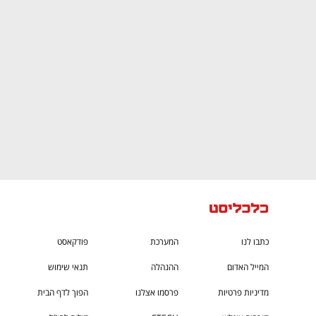
CTech – the
הבית של ההייטק הישראלי
כתבו לנו
המערכת
פודקאסט
המייל האדום
ההנהלה
תנאי שימוש
מדיניות פרטיות
פרסמו אצלנו
הפוך לדף הבית