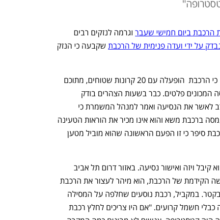
טסטרופה"
ת הרכבת ביום חמישי שעבר
 וגרמה לנזקים רבים 
בדק על ידי ועדה פנימית של הרכבת
 שקבעה כי הנזק 
ממסמכי הבדיקה שהגיעו לכלכליסט עולה כי הרכבת  הופעלה עם 20 קרונות שטוחים, מתוכם 
18 עם מכולות ריקות ו-2 עם שטחי העמסה המכונים פלטים. כבר בשעות הצהרים בודק 
הקרונות שהתבקש לבדוק את הרכבת סירב לאשר את הנסיעה ואמר למנהל המשמרת כי 
מעולם לא נתקל במטען מסוג משטחי העמסה ברכבת משא והוא אינו מכיר את הוראות הטעינה 
המתייחסת לסוג זה של מטען. גם נהג הרכבת סיפר כי זו הפעם הראשונה שהוא מוביל מטען 
בסופו של דבר כשהנהג הגיע למשמרת הוא קיבל ויזה ואישור נסיעה. באזור דרום תל אביב 
הנהג הבחין כי כבל חשמל מכה על השמשה הקידמת של הרכבת, הוא מיהר לעצור את הרכבת 
ולדווח על המקרה וקיבל הוראה להישאר בקטר. במקביל, רכבת נוסעים שחלפה על המסילה 
הנגדית דיווחה כי יש על המסילה וסביבתה כבלי חשמל קרועים. "אם היו צריכים לחלץ רכבת 