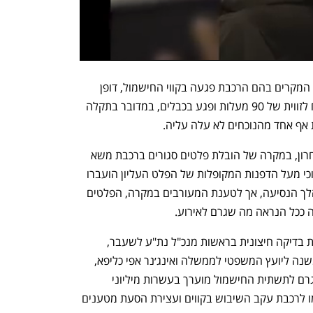
על פי סרטוני האבטחה של הרכבת, בשני המקרים בהם הרכבת פגעה בקווי החישמול, דופן 
משטח שלא הועמס על פי הנהלים, נפתח לזווית של 90 מעלות ופגע בכבלים, במדובר בתקלה 
אף אחד מהנוכחים לא עלה עליה. 
על פי הוראות הטעינה שעודכנו ביולי האחרון, במקרה של הובלת פלטים סגורים ברכבת משא 
חלה חובה לוודא כי המשטח העליון נעול וכי מעל הדפנות המקופלות של הפלט העליון הועברו 
חגורות המונעות את פתיחת הדפנות במהלך הנסיעה, אך לטענת המעורבים במקרה, הפלטים 
ה ככל הנראה מה שגרם לאירוע.
בעקבות הממצאים הוחלט על הקמת ועדת בדיקה חיצונית בראשות מנכ"ל נת"ע לשעבר, 
יהודה בראון, עו"ד שרית דנה, לשעבר המשנה ליועץ המשפטי לממשלה ואינג׳נר אפי כליפא, 
בעל תואר שני בהנדסת חשמל. הנזק שנגרם לתשתית החישמול מוערך בעשרות מיליוני 
שקלים, לא כולל הנזקים הכלכליים שנגרמו לרכבת עקב השיבוש בקווים ועצירת הסעת מטענים 