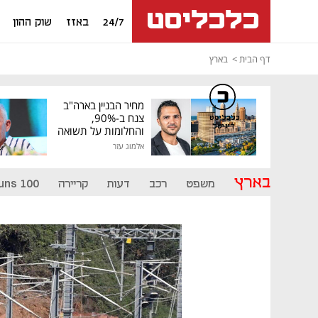
24/7
באזז
שוק ההון
דף הבית
בארץ
מחיר הבניין בארה"ב
צנח ב-90%,
כלכליסט
דיגיטל
והחלומות על תשואה
גבוהה התנפצו
אלמוג עזר
בארץ
משפט
רכב
דעות
קריירה
uns 100