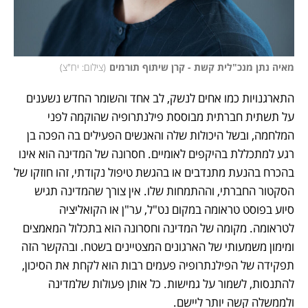
מאיה נתן מנכ"לית קשת - קרן שיתוף תורמים
(
צילום: יח"צ
)
התארגנויות כמו אחים לנשק, לב אחד והשומר החדש נשענים 
על תשתית חברתית מבוססת פילנתרופיה שהוקמה לפני 
המלחמה, ובשל היכולות שלה והאנשים הפעילים בה הפכה בן 
רגע למתכללת בהיקפים לאומיים. חסרונה של המדינה הוא אינו 
בהכרח בהנעת מתנדבים או בהגשת טיפול נקודתי, זהו חוזקו של 
הסקטור החברתי, וההתמחות שלו. אין צורך שהמדינה תגיש 
סיוע בפוסט טראומה במקום נט"ל, ער"ן או הקואליציה 
לטראומה. מקומה של המדינה וחסרונה הוא בתכלול המאמצים 
ומימון משמעותי של הארגונים המצטיינים בשטח. ובהקשר הזה 
תפקידה של הפילנתרופיה פעמים רבות הוא לקחת את הסיכון, 
להתנסות, לשמור על גמישות. כל אותן פעולות שלמדינה 
ולממשלה קשה יותר ליישם.