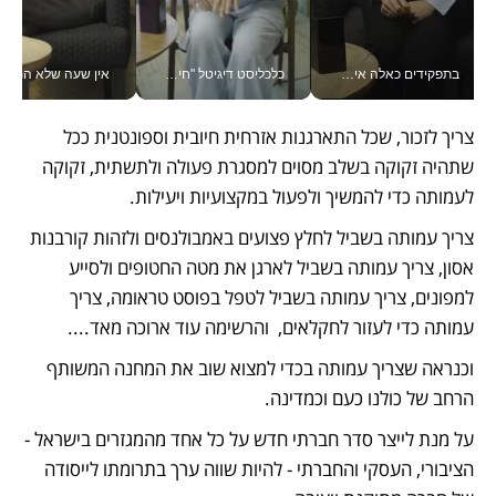
בתפקידים כאלה אי אפשר לחכות: אושרת לוי מניעה השקעות ענק מהטלפון_v
כלכליסט דיגיטל "חינוך הוא המשימה של החיים שלי"_v
אין שעה שלא התעסקתי במשבר - טל אלכסנדרוביץ’ שגב מנהלת משברים
צריך לזכור, שכל התארגנות אזרחית חיובית וספונטנית ככל 
שתהיה זקוקה בשלב מסוים למסגרת פעולה ולתשתית, זקוקה 
לעמותה כדי להמשיך ולפעול במקצועיות ויעילות.
צריך עמותה בשביל לחלץ פצועים באמבולנסים ולזהות קורבנות 
אסון, צריך עמותה בשביל לארגן את מטה החטופים ולסייע 
למפונים, צריך עמותה בשביל לטפל בפוסט טראומה, צריך 
עמותה כדי לעזור לחקלאים,  והרשימה עוד ארוכה מאד....
וכנראה שצריך עמותה בכדי למצוא שוב את המחנה המשותף 
הרחב של כולנו כעם וכמדינה.  
על מנת לייצר סדר חברתי חדש על כל אחד מהמגזרים בישראל - 
הציבורי, העסקי והחברתי - להיות שווה ערך בתרומתו לייסודה 