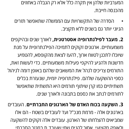
המערביות שלהן אין תקרה כלל אלא רק הגבלה באחוזים 
מהכנסה חייבת. 
•	הסדרה של התקשרויות עם הממשלה שתאפשר תזרים 
הגיוני יותר גם בשנים ללא תקציב. 
2. מעבר לפילנתרופיה אסטרטגית, 
לאורך שנים ובהיקפים 
משמעותיים. ארגונים זקוקים לתמיכה הפילנתרופית על מנת 
שיוכלו לתכנן לטווח ארוך, להעז לצאת מהקופסא, להטמיע 
חדשנות ולהגיע להיקפי פעילות משמעותיים. כדי לעשות זאת, 
התורמים צריכים לנהל את המשאבים שלהם באופן דומה לניהול 
כספי ההשקעה שלהם. פילנתרופיה יזמית, שנעזרת בכלים 
תשתיתיים כמו קרן שיתוף תורמים היא התשתית שתאפשר 
לתורמים לנתב את כספם בתבונה ולאורך שנים.  
3. השקעה בכוח האדם של הארגונים החברתיים
. העובדים 
בארגונים אלה - מרמת מנכ"ל ועד לעובדים בשטח - הם אלו 
שמביאים להצלחתו של הארגון. עובדים אלה זקוקים להשקעה 
ולאופק מקצועי. אסור להניח שמי שעובד.ת במגזר החברתי 