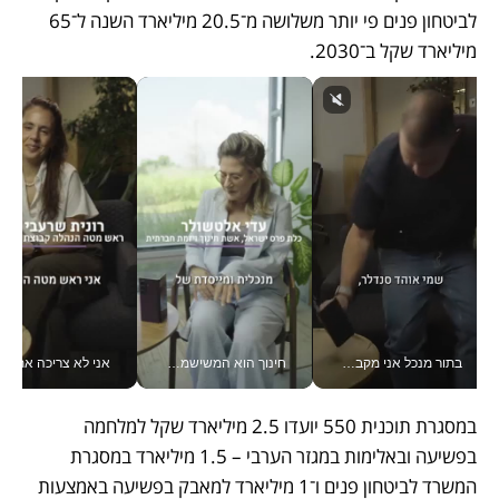
לביטחון פנים פי יותר משלושה מ־20.5 מיליארד השנה ל־65 
מיליארד שקל ב־2030.
בתור מנכל אני מקבל מאות החלטות ביום, וה- Galaxy Z Fold8 Ultra עוזר לי לחתוך אותן מהר יותר_v
חינוך הוא המשישמה של החיים שלי - V
אני לא צריכה את המשרד:
במסגרת תוכנית 550 יועדו 2.5 מיליארד שקל למלחמה 
בפשיעה ובאלימות במגזר הערבי – 1.5 מיליארד במסגרת 
המשרד לביטחון פנים ו־1 מיליארד למאבק בפשיעה באמצעות 