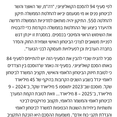
לפי סעיף 94 להסכם הקואליציוני, "רה"מ, שר האוצר והשר 
לביטחון פנים או מי מטעמם יביאו להחלטת הממשלה תיקון 
להחלטה 550. התיקון יהיה מותאם למדיניות הממשלה חדשה 
ולהיעדר ביצוע של ההחלטות בממשלה הקודמת כדי להבטיח 
את השימוש הראוי והמיטבי בכספים. במסגרת זו יינתן דגש 
לפניית משאבים לצרכי הביטחון האישי ושמירת החוק והסדר 
בחברה הערבית וכן לפעילויות תעסוקה לבני הנוער".
סביר להניח שכדי להבין את הסעיף הזה יש להתייחס לסעיף 84 
באותו הסכם קואליציוני. בסעיף זה נאמר ש"הוסכם בין הצדדים 
כי לטובת חיזוק הביטחון הלאומי והאישי, תקציב המשרד לביטחון 
לאומי יגדל בשבע השנים הקרובות בהיקף של 45 מיליארד 
שקל. מוסכם שב־2023 יתווספו 5 מיליארד שקל, ב־2024 – 9 
מיליארד, ב־2025 – 8 מיליארד... וזאת לטובת הקמת המערך 
לביטחון לאומי והמשמר הלאומי, תקצוב פרויקטים לבינוי 
ותשתיות ביחידות השונות הכפופות למשרד לביטחון לאומי 
והגדלת תקני כוח אדם". משמעות ההסכם היא הזנקת התקציב 