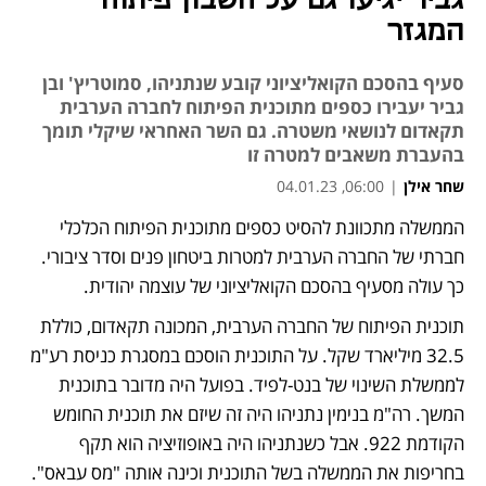
גביר יגיעו גם על חשבון פיתוח
המגזר
סעיף בהסכם הקואליציוני קובע שנתניהו, סמוטריץ' ובן
גביר יעבירו כספים מתוכנית הפיתוח לחברה הערבית
תקאדום לנושאי משטרה. גם השר האחראי שיקלי תומך
בהעברת משאבים למטרה זו
שחר אילן
|
06:00, 04.01.23
הממשלה מתכוונת להסיט כספים מתוכנית הפיתוח הכלכלי 
נפתח בכרטיסייה חדשה
חברתי של החברה הערבית למטרות ביטחון פנים וסדר ציבורי. 
כך עולה מסעיף בהסכם הקואליציוני של עוצמה יהודית.
תוכנית הפיתוח של החברה הערבית, המכונה תקאדום, כוללת 
32.5 מיליארד שקל. על התוכנית הוסכם במסגרת כניסת רע"מ 
לממשלת השינוי של בנט-לפיד. בפועל היה מדובר בתוכנית 
המשך. רה"מ בנימין נתניהו היה זה שיזם את תוכנית החומש 
הקודמת 922. אבל כשנתניהו היה באופוזיציה הוא תקף 
בחריפות את הממשלה בשל התוכנית וכינה אותה "מס עבאס".