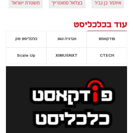
איתמר בן גביר
בצלאל סמוטריץ'
משטרת ישראל
עוד בכלכליסט
פודקאסט
אנרגיה 360
כלכליסט טק
Scale Up
XIMUSNXT
CTECH
יסייה חדשה
נפתח בכרטיסייה חדשה