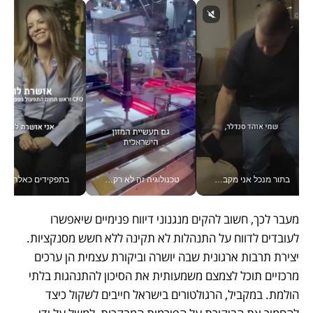
בתור מנכל אני מקבל מאות החלטות ביום, וה- Galaxy Z Fold8 Ultra עוזר לי לחתוך אותן מהר יותר_v
טכנולוגיה זה לא רק בהייטק: גם תעשיית המזון הישראלית מאמצת כלי AI, אוטומציה וניתוח דאטה בזמן אמת
בתפקידים כאלה אי אפשר לח
מעבר לכך, חשוב להקים מנגנוני דיווח פנימיים שיאפשרו 
לעובדים לדווח על התנהלות לא תקינה ללא חשש מסנקציות. 
יצירת תרבות ארגונית שבה יושרה וביקורת עצמית הן ערכים 
מרכזיים תוכל לצמצם משמעותית את הסיכון להתנהגות בלתי 
הולמת. במקביל, הרגולטורים בישראל חייבים לשקול כיצד 