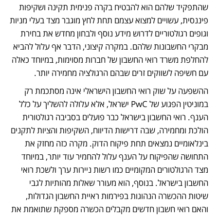
שהתפקיד שלהם הוא להבטיח בקרה פנימית תקינה ושקיפות 
פיננסית, עשויים למצוא עצמם תחת לחץ מוגבר מצד בעלי מניות 
וגופים רגולטוריים לדרוש מידע נוסף ולבחון מחדש את בחירת 
מבקרי החשבונות שלהם. במקרה קיצוני, הדבר אף עלול להביא 
להחלפת משרד רואי החשבון של חברות מסוימות, במיוחד כאלה 
עם חשיפה לשווקים זרים שבהם הרגולציה מחמירה יותר.
ההשפעה על שוק רואי החשבון הישראלי אינה מסתכמת רק 
במוניטין הפגוע של PwC ישראל, אלא עלולה להשליך על כלל 
הענף. רואי החשבון בישראל כבר פועלים בסביבה רגולטורית 
הולכת ומחמירה, שבה דרישות הדיווח, השקיפות והציות לתקנים 
בינלאומיים נמצאים תחת פיקוח הדוק. מקרה כזה מחזק את 
התחושה שהפיקוח על הענף עלול להחמיר עוד יותר, במיוחד 
מצד הרגולטורים המקומיים כמו רשות ניירות ערך ולשכת רואי 
החשבון בישראל. בנוסף, הוא מעורר שאלות מהותיות לגבי 
שיטות ההכשרה הנהוגות בפירמות ראיית החשבון הגדולות, 
והאם רואי חשבון חדשים מקבלים הכשרה מספקת שתואמת את 