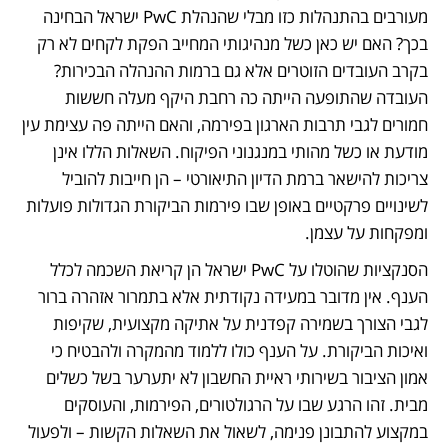
מעורבים בהתנהלות כזו מבלי שהנהלת PwC ישראל הבחינה 
בכך? האם יש כאן כשל מנהיגותי המחייב הפקת לקחים לא רק 
בקרב העובדים הזוטרים אלא גם ברמות ההנהלה הבכירות? 
העובדה שהתופעה הייתה כה רחבת היקף מעלה חששות 
חמורים לגבי תרבות הארגון בפירמה, והאם הייתה פה עצימת עין 
מודעת או כשל מהותי במנגנוני הפיקוח. השאלות הללו אינן 
צריכות להישאר ברמת הדיון התיאורטי – הן חייבות להוביל 
לשינויים פרקטיים באופן שבו פירמות הביקורת הגדולות פועלות 
ומפקחות על עצמן.
הסנקציות שהוטלו על PwC ישראל הן קריאת השכמה לכלל 
הענף. אין מדובר במעידה נקודתית אלא בתמרור אזהרה ברור 
לגבי הצורך בשמירה קפדנית על אתיקה מקצועית, שקיפות 
ואיכות הביקורת. על הענף כולו ללמוד מהמקרה ולהבטיח כי 
אמון הציבור בשירותי ראיית החשבון לא יתערער בשל כשלים 
מבית. זהו הרגע שבו על הרגולטורים, הפירמות, והעוסקים 
במקצוע להתבונן פנימה, לשאול את השאלות הקשות – ולפעול 