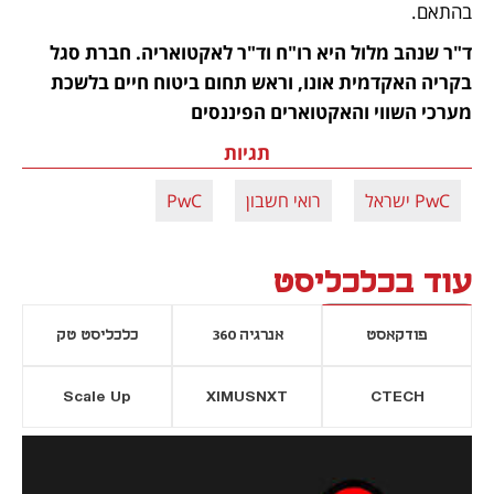
בהתאם.
ד"ר שנהב מלול היא רו"ח וד"ר לאקטואריה. חברת סגל 
בקריה האקדמית אונו, וראש תחום ביטוח חיים בלשכת 
מערכי השווי והאקטוארים הפיננסים
תגיות
PwC ישראל
רואי חשבון
PwC
עוד בכלכליסט
פודקאסט
אנרגיה 360
כלכליסט טק
Scale Up
XIMUSNXT
CTECH
יסייה חדשה
נפתח בכרטיסייה חדשה