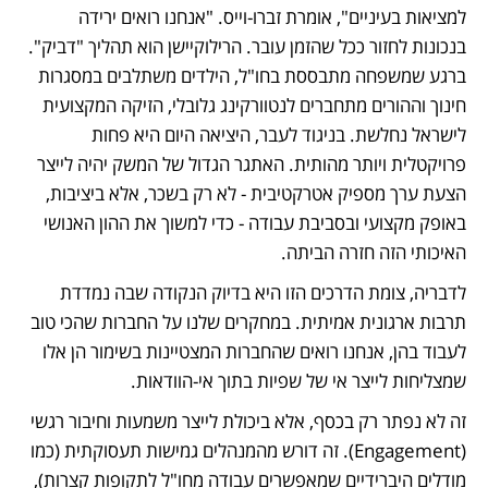
למציאות בעיניים", אומרת זברו-וייס. "אנחנו רואים ירידה 
בנכונות לחזור ככל שהזמן עובר. הרילוקיישן הוא תהליך "דביק". 
ברגע שמשפחה מתבססת בחו"ל, הילדים משתלבים במסגרות 
חינוך וההורים מתחברים לנטוורקינג גלובלי, הזיקה המקצועית 
לישראל נחלשת. בניגוד לעבר, היציאה היום היא פחות 
פרויקטלית ויותר מהותית. האתגר הגדול של המשק יהיה לייצר 
הצעת ערך מספיק אטרקטיבית - לא רק בשכר, אלא ביציבות, 
באופק מקצועי ובסביבת עבודה - כדי למשוך את ההון האנושי 
האיכותי הזה חזרה הביתה.
לדבריה, צומת הדרכים הזו היא בדיוק הנקודה שבה נמדדת 
תרבות ארגונית אמיתית. במחקרים שלנו על החברות שהכי טוב 
לעבוד בהן, אנחנו רואים שהחברות המצטיינות בשימור הן אלו 
שמצליחות לייצר אי של שפיות בתוך אי-הוודאות.
זה לא נפתר רק בכסף, אלא ביכולת לייצר משמעות וחיבור רגשי 
(Engagement). זה דורש מהמנהלים גמישות תעסוקתית (כמו 
מודלים היברידיים שמאפשרים עבודה מחו"ל לתקופות קצרות), 