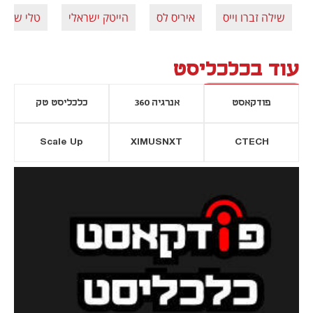
שילה זברו וייס
איריס לס
הייטק ישראלי
טלי שם ט
עוד בכלכליסט
פודקאסט
אנרגיה 360
כלכליסט טק
Scale Up
XIMUSNXT
CTECH
יסייה חדשה
נפתח בכרטיסייה חדשה