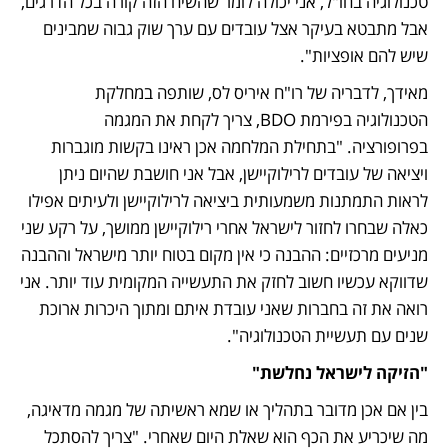
טכנולוגיה בחו"ל, אני יכולה לומר שהשיח הזה קורה בכל הדרגים, 
אבל מתבטא בעיקר אצל עובדים עם ערך שוק גבוה שמבינים 
שיש להם אופציות".
מאידך, לדבריה של רו"ח איריס לס, שותפה במחלקת 
הטכנולוגיה בפירמת BDO, צריך לקחת את המגמה 
בפרופורציה. "בתחילת המלחמה אכן ראינו בקשות מוגברות 
ויציאה של עובדים לרילוקיישן, אבל אני חושבת שהיום ניתן 
לראות התמתנות משמעותית ביציאה לרילוקיישן ולעיתים אפילו 
כאלה שבחרו לחזור לישראל אחרי רילוקיישן ממושך, על רקע שני 
מניעים מרכזיים: ההבנה כי אין מקום בטוח יותר מישראל וההבנה 
שדווקא עכשיו חשוב לחזק את התעשייה המקומית עוד יותר. אני 
רואה את זה בחברות שאני עובדת איתם ומתוך היכרות ארוכת 
שנים עם תעשיית הטכנולוגיה". 
"הזיקה לישראל נחלשת"
בין אם אכן מדובר בתהליך או שמא ראשיתה של מגמה מדאיגה, 
מה שיכריע את הכף הוא שאלת היום שאחרי. "צריך להסתכל 