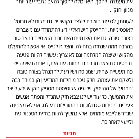
את מעמדה. להפך, היא יכולה להפוך להאב גלובלי עוד יותר 
מגוון וחזק".
לעומתן, לס עוד חושבת שלצד הקושי יש גם מקום לא מבוטל 
לאופטימיות. "ההייטק הישראלי יודע להתמודד עם משברים 
בצורה טובה וגם את השנתיים האחרונות הוא סיים במצב טוב 
בהרבה ממה שנחזה בתחילה, והצליח לגייס. אי אפשר להתעלם 
מהקושי שיצרה המלחמה וגם לא צריך: עשויה להיות פגיעה 
דרמטית כתוצאה מבריחת מוחות. עם זאת, באותה נשימה יש 
פה תעשייה שחיה, שמנוסה ושיודעת להתנהל בצורה טובה 
ולשקם את עצמה. חלק ניכר מיחידות המודיעין הן במידה רבה 
'המנוע' של ההייטק, ויש פה אקוסיסטם מספיק חזק שיידע לייצר 
את ההמשך. כל עוד יש לנו צבא חזק שמגדל ומפתח אנשים 
צעירים ביחידות טכנולוגיות מהמובילות בעולם, אני לא מאמינה 
שנדרש לייבא מומחים, אלא נמשיך להיות בחזית הטכנולוגית 
ולייעץ לאחרים".
תגיות