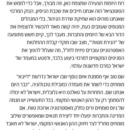
רוח היזמות הצעירה שתצמח כאן, וזה מבורך, אבל כדי לממש את 
הפוטנציאל הזה אנחנו חייבים את שכבת הניסיון. הנזק המרכזי 
שאנחנו מזהים הוא שחיקת שדרת הניהול. בלי המנהלים 
המנוסים שעוזבים כעת, יהיה קשה מאוד להכשיר ולהצמיח את 
הדור הבא של היזמים והחברות. מעבר לכך, קיים חשש מתופעה 
של "הגירת מטות'", מצב שבו מוקדי קבלת ההחלטות 
האסטרטגיים עוברים פיזית לחו"ל, מה שעלול להפוך את 
הסניפים המקומיים למרכזי ביצוע בלבד, ולפגוע במעמד של 
ישראל כמרכז חדשנות עולמי.
שם טוב אף מסמנת איום נוסף שבו ישראל נדרשת "לייבא" 
מומחים כדי לשמר את מעמדה כמובילת טכנולוגיה. "כבר היום 
אנחנו שם. התחרות על טאלנט היא גלובלית, וישראל לא יכולה 
להסתמך רק על ההון האנושי המקומי. בכל התעשייה יש מגמה 
של גיוס מומחים זרים כחלק מאסטרטגיה ארוכת טווח. אם 
המדינה והחברות יפעלו יחד ליצירת תנאים שמאפשרים שילוב 
מומחים מחו"ל לצד חיזוק ההון האנושי המקומי, ישראל לא תאבד 