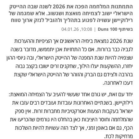
התמתנות המלחמה הפכה את 2026 לשנה שבה ההייטק
הישראלי ישוב לצמיחה מואצת ושגשוג. אלא שמגמה של
רילוקיישן עשויה לפגוע בתהליך ולהוביל לנזק ארוך טווח
בשיתוף Duns 100
|
10:08, 04.01.26
שנת 2026 נמצאת בימיה הראשונים אך הציפיות וההערכות 
לגביה כבר ברורות. אם כל התחזיות אכן יתממשו, מדובר בשנה 
שצפויה להיות שנת המפנה של ההייטק הישראלי, ובה גיוסי ההון 
יחזרו, ההשקעות יעלו הילוך, שחקנים זרים ישובו בקצב גבוה 
בהרבה ולצידם גם הברק והזוהר של ההייטק הישראלי שקצת 
דעכו לאחרונה. 
יחד עם זאת, יש גורם אחד שעשוי להעיב על הצמיחה המואצת: 
רילוקיישן. בשנתיים האחרונות עובדות ועובדים רבים עזבו את 
ישראל בעקבות הצעות אטרקטיביות מחברות זרות. אין ספק 
שהמלחמה וחוסר היציבות כאן בהחלט היו גורמים שהכריעו את 
הכף, גם אם באופן זמני, אך לצד הזה עשויות להיות השלכות 
מרחיקות לכת.  