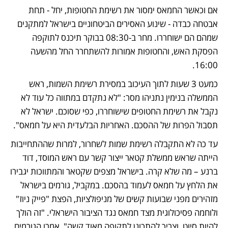
אם וכאשר החמאס ימסור את רשימת החטופות, יחל - תחת 
אבטחה כבדה - שינוע האסירים הביטחוניים בישראל למתקנים 
שמהם הם ישוחררו. מחר ב-08:30 בבוקר תיכנס לתוקפה 
הפסקת האש, והחטופות אמורות להשתחרר החל מהשעה 
16:00. 
כמעט 3 שעות לתוך העיכוב במסירת רשימת השמות, ראש 
הממשלה בנימין נתניהו מסר: "לא נתקדם במתווה כל עוד לא 
נקבל את רשימת החטופים שישוחררו, כפי שסוכם. ישראל לא 
תסבול הפרות של ההסכם. האחריות הבלעדית היא על חמאס".
עד כה לא התקבלה רשימת שמות לשחרור, למרות שההתחייבות 
הייתה שראש ממשלת קטאר ייצור קשר עם ראש המוסד, דוד 
ברנע – מה שלא קרה. בישראל מצפים שקטאר והמתווכות יגבירו 
את הלחץ על חמאס לעמוד בהסכם. במקביל, גורמים בישראל 
מזהירים מפני שבועות קשים של מניפולציות, הפצת "פייק ניוז" 
ולוחמה פסיכולוגית מצד חמאס נגד הציבור הישראלי. "זה הולך 
להיות סיוט, וצריך להתכונן לתקופה מאוד קשה", אמרו הגורמים.