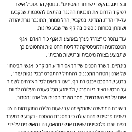
ובצירים, בהקשרי שחרור האסירים". בנוסף, הרמטכ״ל אישר 
לפיקוד הדרום את תוכניות ההגנה בהתאם להסכמות שנקבעו 
על-ידי הדרג המדיני. במקביל, החל ממחר, תתוגבר גזרת יהודה 
ושומרון בכוחות נוספים בהיקף של שבע פלוגות.
עוד נמסר כי "צה"ל נערך באמצעות אגף כוח האדם ואגף 
הטכנולוגיה והלוגיסטיקה לקליטת החטופות והחטופים כך 
שתבוצע בצורה מיטבית וברגישות מרבית".
בינתיים, משרד הפנים של חמאס הודיע הבוקר כי אנשי הביטחון 
של ארגון הטרור מתכננים להתחיל להתפרס "בכל נפות עזה", 
ברגע שההסכם ייכנס לתוקף. "אנו קוראים לכל האזרחים לשמור 
על הרכוש הציבורי והפרטי, ולהימנע מכל פעולה העלולה להוות 
איום על חיי האזרחים", מסר משרד הפנים של ארגון הטרור.
בישיבת הממשלה שהתקיימה עד שעות הלילה המוקדמות הוצגו 
לשרים פרטים שמהם עולה כי במסגרת ההסכם - נקבע שבמעבר 
רפיח יוצבו פלסטינים שאינם אנשי חמאס, ויהיו מאושרים על-ידי 