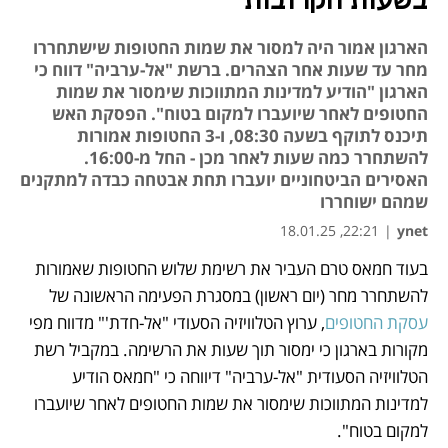
בשעות הקרובות"
הארגון אמור היה למסור את שמות החטופות שישתחררו
מחר עד שעות אחר הצהרים. ברשת "אל-ערביה" דווח כי
הארגון "הודיע למדינות המתווכות שימסור את שמות
החטופים לאחר שיועברו למקום בטוח". הפסקת האש
תיכנס לתוקף בשעה 08:30, ו-3 החטופות אמורות
להשתחרר כמה שעות לאחר מכן - החל מ-16:00.
האסירים הביטחוניים יועברו תחת אבטחה כבדה למתקנים
שמהם ישוחררו
22:21, 18.01.25
|
ynet
בעוד חמאס טרם העביר את רשימת שלוש החטופות שאמורות 
נפתח בכרטיסייה חדשה
להשתחרר מחר (יום ראשון) במסגרת הפעימה הראשונה של 
עסקת החטופים
, ערוץ הטלוויזיה הסעודי "אל-חדת'" מדווח מפי 
מקורות בארגון כי ימסור תוך שעות את הרשימה. במקביל רשת 
הטלוויזיה הסעודית "אל-ערביה" דיווחה כי "חמאס הודיע 
למדינות המתווכות שימסור את שמות החטופים לאחר שיועברו 
למקום בטוח".  