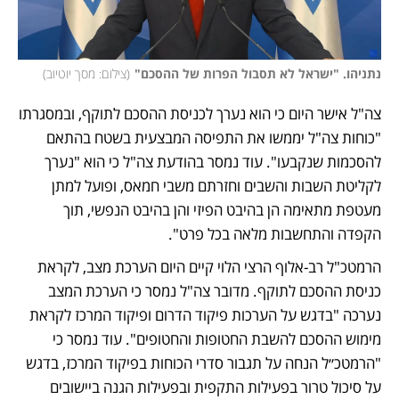
נתניהו. "ישראל לא תסבול הפרות של ההסכם"
(
צילום: מסך יוטיוב
)
צה"ל אישר היום כי הוא נערך לכניסת ההסכם לתוקף, ובמסגרתו 
"כוחות צה"ל יממשו את התפיסה המבצעית בשטח בהתאם 
להסכמות שנקבעו". עוד נמסר בהודעת צה"ל כי הוא "נערך 
לקליטת השבות והשבים וחזרתם משבי חמאס, ופועל למתן 
מעטפת מתאימה הן בהיבט הפיזי והן בהיבט הנפשי, תוך 
הקפדה והתחשבות מלאה בכל פרט".
הרמטכ"ל רב-אלוף הרצי הלוי קיים היום הערכת מצב, לקראת 
כניסת ההסכם לתוקף. מדובר צה"ל נמסר כי הערכת המצב 
נערכה "בדגש על הערכות פיקוד הדרום ופיקוד המרכז לקראת 
מימוש ההסכם להשבת החטופות והחטופים". עוד נמסר כי 
"הרמטכ״ל הנחה על תגבור סדרי הכוחות בפיקוד המרכז, בדגש 
על סיכול טרור בפעילות התקפית ובפעילות הגנה ביישובים 