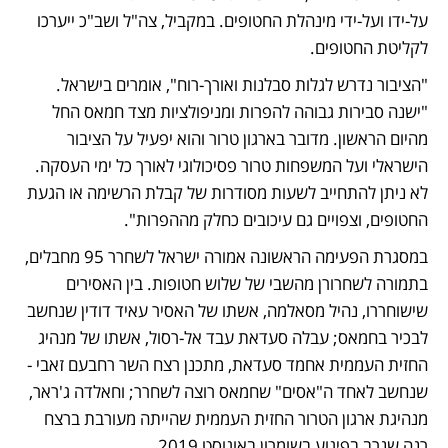
על-ידו ועל-ידי מינהלת החטופים. במקביל, צה"ל ושב"כ ייערכו 
לקליטת החטופים. 
"הציבור נדרש לגלות סבלנות ואורך-רוח", אומרים בישראל. 
"⁠ישנה סבירות גבוהה להפרות ומניפולציות מצד חמאס החל 
מהיום הראשון. מדובר בארגון טרור והוא יפעיל על הציבור 
הישראלי ועל המשפחות טרור פסיכולוגי לאורך כל ימי העסקה. 
⁠לא ניתן להתחייב לשעות מסודרות של קבלת הרשימה או הגעת 
החטופים, וצפויים גם עיכובים כחלק מההפרות".
במסגרת הפעימה הראשונה אמורה ישראל לשחרר 95 מחבלים, 
בתמורה לשחרורן מהשבי של שלוש חטופות. בין האסירים 
שישוחררו, נהיל מסאלמה, אשתו של האסיר עאיד דודין שנחשב 
לבכיר בחמאס; עבלה סעדאת עבד אל-רסול, אשתו של מנהיג 
החזית העממית אחמד סעדאת, מתכנן רצח השר רחבעם זאבי - 
שנחשב לאחד ה"אסים" שחמאס רוצה לשחרר; וחאלדה ג'ראר, 
מנהיגת ארגון הטרור החזית העממית שהייתה מעורבת ברצח 
רנה שנרב בפיגוע בשומרון באוגוסט 2019. 