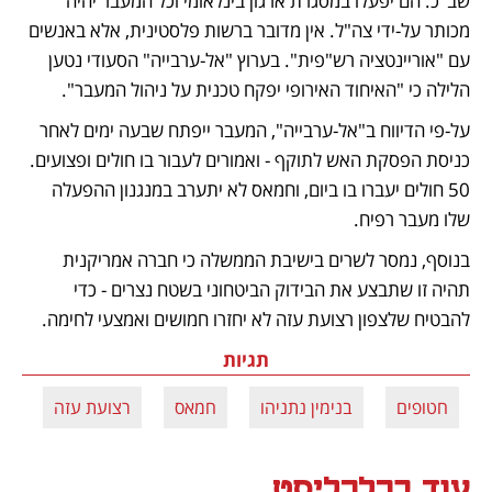
שב"כ. הם יפעלו במסגרת ארגון בינלאומי וכל המעבר יהיה 
מכותר על-ידי צה"ל. אין מדובר ברשות פלסטינית, אלא באנשים 
עם "אוריינטציה רש"פית". בערוץ "אל-ערבייה" הסעודי נטען 
הלילה כי "האיחוד האירופי יפקח טכנית על ניהול המעבר".
על-פי הדיווח ב"אל-ערבייה", המעבר ייפתח שבעה ימים לאחר 
כניסת הפסקת האש לתוקף - ואמורים לעבור בו חולים ופצועים. 
50 חולים יעברו בו ביום, וחמאס לא יתערב במנגנון ההפעלה 
שלו מעבר רפיח. 
בנוסף, נמסר לשרים בישיבת הממשלה כי חברה אמריקנית 
תהיה זו שתבצע את הבידוק הביטחוני בשטח נצרים - כדי 
להבטיח שלצפון רצועת עזה לא יחזרו חמושים ואמצעי לחימה.
תגיות
חטופים
בנימין נתניהו
חמאס
רצועת עזה
עוד בכלכליסט