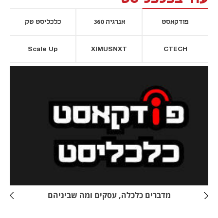
פודקאסט
אנרגיה 360
כלכליסט טק
Scale Up
XIMUSNXT
CTECH
יסייה חדשה
נפתח בכרטיסייה חדשה
מדברים כלכלה, עסקים ומה שביניהם