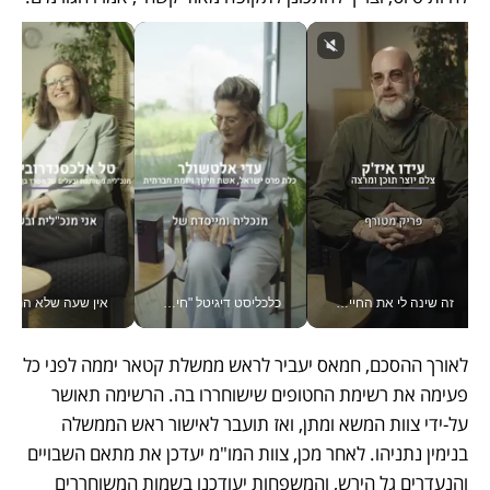
זה שינה לי את החיים: איך עידו איז'ק הופך את הסמארטפון לכלי צילום מקצועי_v
כלכליסט דיגיטל "חינוך הוא המשימה של החיים שלי"_v
אין שעה שלא התעסקתי במשבר - טל אלכסנדרוביץ’ שגב מנהלת משברים
לאורך ההסכם, חמאס יעביר לראש ממשלת קטאר יממה לפני כל 
פעימה את רשימת החטופים שישוחררו בה. הרשימה תאושר 
על-ידי צוות המשא ומתן, ואז תועבר לאישור ראש הממשלה 
בנימין נתניהו. לאחר מכן, צוות המו"מ יעדכן את מתאם השבויים 
והנעדרים גל הירש, והמשפחות יעודכנו בשמות המשוחררים 