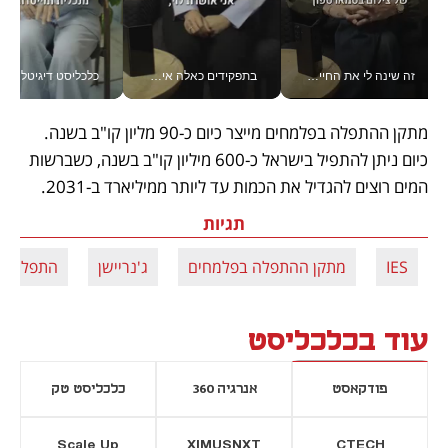
זה שינה לי את החיים: איך עידו איז'ק הופך את הסמארטפון לכלי צילום מקצועי_v
בתפקידים כאלה אי אפשר לחכות: אושרת לוי מניעה השקעות ענק מהטלפון_v
כלכליסט דיגיטל
מתקן ההתפלה בפלמחים מייצר כיום כ-90 מליון קו"ב בשנה. 
כיום ניתן להתפיל בישראל כ-600 מיליון קו"ב בשנה, כשברשות 
המים רוצים להגדיל את הכמות עד ליותר ממיליארד ב-2031.
תגיות
IES
מתקן ההתפלה בפלמחים
ג'נריישן
התפלה
עוד בכלכליסט
פודקאסט
אנרגיה 360
כלכליסט טק
Scale Up
XIMUSNXT
CTECH