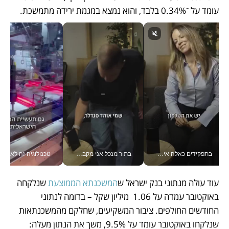
עומד על ־0.34% בלבד, והוא נמצא במגמת ירידה מתמשכת. 
בתפקידים כאלה אי אפשר לחכות: אושרת לוי מניעה השקעות ענק מהטלפון_v
בתור מנכל אני מקבל מאות החלטות ביום, וה- Galaxy Z Fold8 Ultra עוזר לי לחתוך אותן מהר יותר_v
טכנולוגיה זה לא רק בהייטק: גם תעשיי
עוד עולה מנתוני בנק ישראל ש
המשכנתא הממוצעת
 שנלקחה 
באוקטובר עמדה על 1.06  מיליון שקל – בדומה לנתוני 
החודשים החולפים. ציבור המשקיעים, שחלקם מהמשכנתאות 
שנלקחו באוקטובר עומד על 9.5%, משך את הנתון מעלה: 