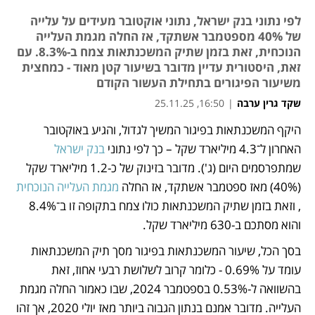
לפי נתוני בנק ישראל, נתוני אוקטובר מעידים על עלייה
של 40% מספטמבר אשתקד, אז החלה מגמת העלייה
הנוכחית, זאת בזמן שתיק המשכנתאות צמח ב-8.3%. עם
זאת, היסטורית עדיין מדובר בשיעור קטן מאוד - כמחצית
משיעור הפיגורים בתחילת העשור הקודם
שקד גרין ערבה
|
16:50, 25.11.25
היקף המשכנתאות בפיגור המשיך לגדול, והגיע באוקטובר 
נפתח בכרטיסייה חדשה
נפתח בכרטיסייה חדשה
נפתח בכרטיסייה חדשה
האחרון ל־4.3 מיליארד שקל – כך לפי נתוני 
בנק ישראל
שמתפרסמים היום (ג'). מדובר בזינוק של כ-1.2 מיליארד שקל 
(40%) מאז ספטמבר אשתקד, אז החלה 
מגמת העלייה הנוכחית
, וזאת בזמן שתיק המשכנתאות כולו צמח בתקופה זו ב־8.4%  
והוא מסתכם ב-630 מיליארד שקל. 
בסך הכל, שיעור המשכנתאות בפיגור מסך תיק המשכנתאות 
עומד על 0.69% - כלומר קרוב לשלושת רבעי אחוז, זאת 
בהשוואה ל-0.53% בספטמבר 2024, שבו כאמור החלה מגמת 
העלייה. מדובר אמנם בנתון הגבוה ביותר מאז יולי 2020, אך זהו 