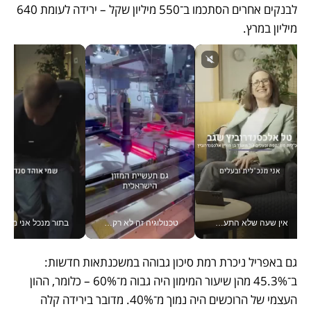
לבנקים אחרים הסתכמו ב־550 מיליון שקל – ירידה לעומת 640 
מיליון במרץ.
אין שעה שלא התעסקתי במשבר - טל אלכסנדרוביץ’ שגב מנהלת משברים תקשורתיים מכל מקום עם ה- Galaxy Z Fold8 Ultra שלה_v
טכנולוגיה זה לא רק בהייטק: גם תעשיית המזון הישראלית מאמצת כלי AI, אוטומציה וניתוח דאטה בזמן אמת
בתור מנכל אני מקבל מאות הח
גם באפריל ניכרת רמת סיכון גבוהה במשכנתאות חדשות: 
ב־45.3% מהן שיעור המימון היה גבוה מ־60% – כלומר, ההון 
העצמי של הרוכשים היה נמוך מ־40%. מדובר בירידה קלה 