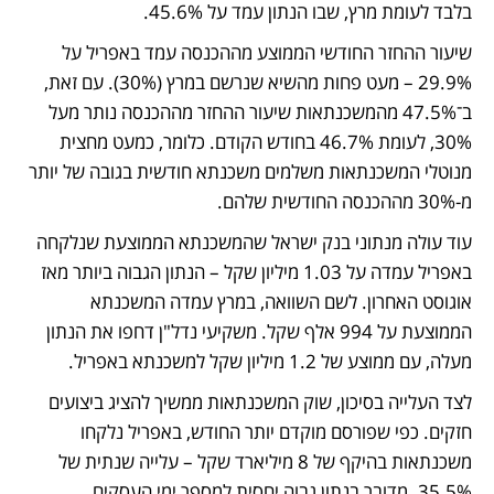
בלבד לעומת מרץ, שבו הנתון עמד על 45.6%.
שיעור ההחזר החודשי הממוצע מההכנסה עמד באפריל על 
29.9% – מעט פחות מהשיא שנרשם במרץ (30%). עם זאת, 
ב־47.5% מהמשכנתאות שיעור ההחזר מההכנסה נותר מעל 
30%, לעומת 46.7% בחודש הקודם. כלומר, כמעט מחצית 
מנוטלי המשכנתאות משלמים משכנתא חודשית בגובה של יותר 
מ-30% מההכנסה החודשית שלהם.  
עוד עולה מנתוני בנק ישראל שהמשכנתא הממוצעת שנלקחה 
באפריל עמדה על 1.03 מיליון שקל – הנתון הגבוה ביותר מאז 
אוגוסט האחרון. לשם השוואה, במרץ עמדה המשכנתא 
הממוצעת על 994 אלף שקל. משקיעי נדל"ן דחפו את הנתון 
מעלה, עם ממוצע של 1.2 מיליון שקל למשכנתא באפריל.
לצד העלייה בסיכון, שוק המשכנתאות ממשיך להציג ביצועים 
חזקים. כפי שפורסם מוקדם יותר החודש, באפריל נלקחו 
משכנתאות בהיקף של 8 מיליארד שקל – עלייה שנתית של 
35.5%. מדובר בנתון גבוה יחסית למספר ימי העסקים 