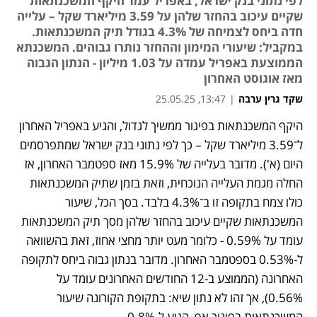
לפי נתוני בנק ישראל, באפריל עמד היקף המשכנתאות
שקיים עיכוב בהחזר שלהן על 3.59 מיליארד שקל – עלייה
חדה ביחס לצמיחה של 4.3% בגודל תיק המשכנתאות.
במקביל: שיעורי המימון וההחזר נותרו גבוהים. המשכנתא
הממוצעת באפריל עמדה על 1.03 מיליון - הנתון הגבוה
מאז אוגוסט האחרון
שקד גרין ערבה
|
13:47, 25.05.25
היקף המשכנתאות בפיגור ממשיך לגדול, והגיע באפריל האחרון 
ל־3.59 מיליארד שקל – כך לפי נתוני בנק ישראל שמתפרסמים 
היום (א'). מדובר בעלייה של 15.9% מאז ספטמבר האחרון, אז 
החלה מגמת העלייה הנוכחית, וזאת בזמן שתיק המשכנתאות 
כולו צמח בתקופה זו ב־4.3% בלבד. בסך הכל, שיעור 
המשכנתאות שקיים עיכוב בהחזר שלהן מסך תיק המשכנתאות 
עומד על 0.59% - כלומר מעט יותר מחצי אחוז, זאת בהשוואה 
ל-0.53% בספטמבר האחרון. מדובר בנתון גבוה ביחס לתקופה 
האחרונה (הממוצע ב-12 החודשים האחרונים עומד על 
0.56%), אך זהו לא נתון שיא: בתקופת הקורונה שיעור 
המשכנתאות בפיגור אף  הגיע ל-0.8%.  