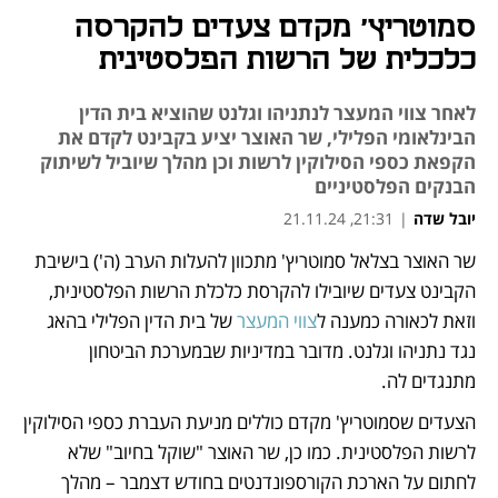
סמוטריץ' מקדם צעדים להקרסה
כלכלית של הרשות הפלסטינית
לאחר צווי המעצר לנתניהו וגלנט שהוציא בית הדין
הבינלאומי הפלילי, שר האוצר יציע בקבינט לקדם את
הקפאת כספי הסילוקין לרשות וכן מהלך שיוביל לשיתוק
הבנקים הפלסטיניים
יובל שדה
|
21:31, 21.11.24
שר האוצר בצלאל סמוטריץ' מתכוון להעלות הערב (ה') בישיבת 
נפתח בכרטיסייה חדשה
נפתח בכרטיסייה חדשה
הקבינט צעדים שיובילו להקרסת כלכלת הרשות הפלסטינית, 
וזאת לכאורה כמענה ל
צווי המעצר
 של בית הדין הפלילי בהאג 
נגד נתניהו וגלנט. מדובר במדיניות שבמערכת הביטחון 
מתנגדים לה.
הצעדים שסמוטריץ' מקדם כוללים מניעת העברת כספי הסילוקין 
לרשות הפלסטינית. כמו כן, שר האוצר "שוקל בחיוב" שלא 
לחתום על הארכת הקורספונדנטים בחודש דצמבר – מהלך 