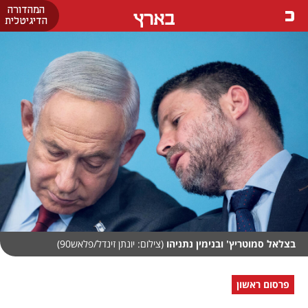
המהדורה
בארץ
הדיגיטלית
בצלאל סמוטריץ' ובנימין נתניהו
(צילום: יונתן זינדל/פלאש90)
פרסום ראשון