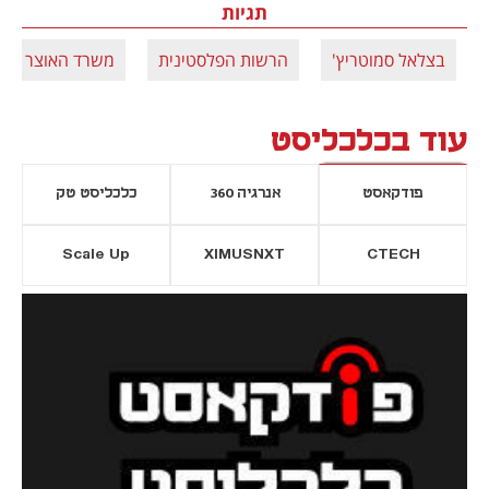
תגיות
בצלאל סמוטריץ'
הרשות הפלסטינית
משרד האוצר
עוד בכלכליסט
פודקאסט
אנרגיה 360
כלכליסט טק
Scale Up
XIMUSNXT
CTECH
יסייה חדשה
נפתח בכרטיסייה חדשה