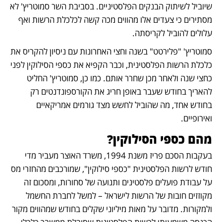
שיוביל לשיתוק הבנקים הפלסטיניים. בסביבת השר סמוטריץ' לא 
מסתירים כי צעדים אלו מהווים מכה קשה לכלכלת הרשות ואף 
עלולים להוביל לקריסתה.
סמוטריץ' "פלירטט" בשנה וחצי האחרונות עם ניסיון להקריס את 
כלכלת הרשות הפלסטינית, וכבר הקפיא את כספי הסילוקין לפני 
כחצי שנה ולאחר מכן שחרר אותם. כמו כן, סמוטריץ' החליט 
להאריך בחודש שעבר באופן חריג את הקורספונדנטים רק 
בחודש אחד, מה שהוביל לחשש מצד גורמים אמריקאיים 
ואירופיים.
מהם כספי הסילוקין?
בעקבות הסכם פריז משנת 1994, משרד האוצר מעביר מדי 
חודש לרשות הפלסטינית "כספי סילוקין", שמורכבים מהחזרי מס 
על עבודת פועלים פלסטינים ותנועה של סחורות, ומסכום זה 
מקוזזים חובות של הרשות לישראל – למשל לחברת החשמל 
ולמקורות. מדובר על מאות מיליוני שקלים בחודש שמהווים מקור 