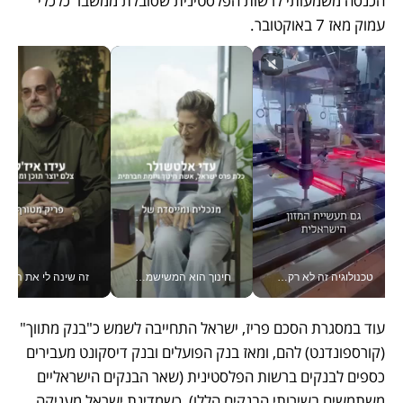
הכנסה משמעותי לרשות הפלסטינית שסובלת ממשבר כלכלי 
עמוק מאז 7 באוקטובר. 
טכנולוגיה זה לא רק בהייטק: גם תעשיית המזון הישראלית מאמצת כלי AI, אוטומציה וניתוח דאטה בזמן אמת
חינוך הוא המשישמה של החיים שלי - V
זה שינה לי את החיים: 
עוד במסגרת הסכם פריז, ישראל התחייבה לשמש כ"בנק מתווך" 
(קורספונדנט) להם, ומאז בנק הפועלים ובנק דיסקונט מעבירים 
כספים לבנקים ברשות הפלסטינית (שאר הבנקים הישראליים 
משתמשים בשירותי הבנקים הללו), כשמדינת ישראל מעניקה 