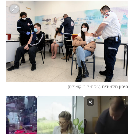
חיסון תלמידים
(
צילום: קובי קואנקס
)