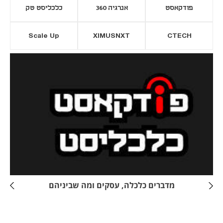
פודקאסט
אנרגיה 360
כלכליסט טק
Scale Up
XIMUSNXT
CTECH
יסייה חדשה
נפתח בכרטיסייה חדשה
מדברים כלכלה, עסקים ומה שביניהם