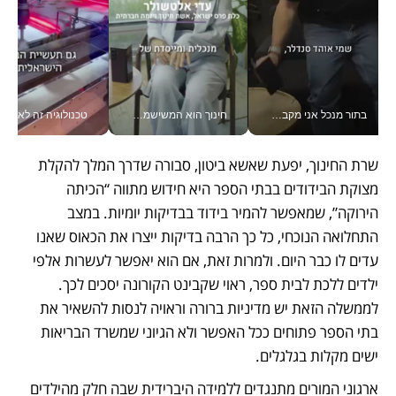
בתור מנכל אני מקבל מאות החלטות ביום, וה- Galaxy Z Fold8 Ultra עוזר לי לחתוך אותן מהר יותר_v
חינוך הוא המשישמה של החיים שלי - V
טכנולוגיה זה לא רק בהייטק: גם תעשיי
שרת החינוך, יפעת שאשא ביטון, סבורה שדרך המלך להקלת 
מצוקת הבידודים בבתי הספר היא חידוש מתווה “הכיתה 
הירוקה”, שמאפשר להמיר בידוד בבדיקות יומיות. במצב 
התחלואה הנוכחי, כל כך הרבה בדיקות ייצרו את הכאוס שאנו 
עדים לו כבר היום. ולמרות זאת, אם הוא יאפשר לעשרות אלפי 
ילדים ללכת לבית ספר, ראוי שקבינט הקורונה יסכים לכך. 
לממשלה הזאת יש מדיניות ברורה וראויה לנסות להשאיר את 
בתי הספר פתוחים ככל האפשר ולא הגיוני שמשרד הבריאות 
ישים מקלות בגלגלים.
ארגוני המורים מתנגדים ללמידה היברידית שבה חלק מהילדים 