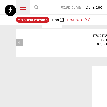
Duns 100
פורטל פיננסי
נפתח בכרטיסייה חדשה
הדואר האדום
ועידות
המהדורה הדיגיטלית
יכה לשלם
כישת
BASE: ההפסד
הרבעוני זינק ל-76