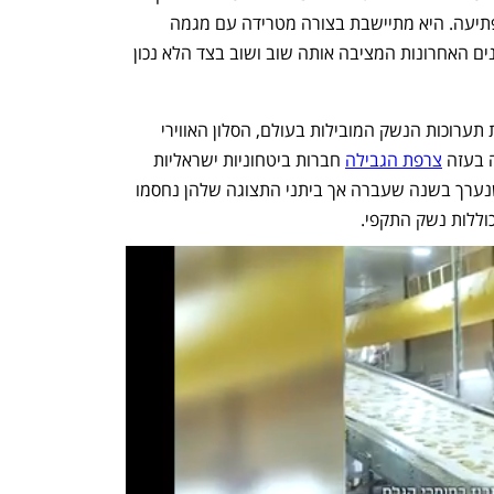
פוליטיים ומסחריים, ולצערנו היא אינה מפתיעה. היא מתיישבת בצורה מטרידה עם מגמה 
עקבית בהתנהלות של צרפת במהלך השנים האחרונות המציבה אותה שוב ושוב בצד הלא נכון 
צרפת מקיימת ברוטציה אחת לשנתיים את תערוכות הנשק המובילות בעולם, הסלון האווירי 
צרפת הגבילה
 חברות ביטחוניות ישראליות 
מהשתתפות ביורוסאטורי ובסלון האווירי שנערך בשנה שעברה אך ביתני התצוגה שלהן נחסמו 
וללות נשק התקפי.