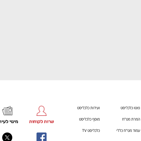
ענף במתח גבוה
מדברים כלכלה, עסקים ומה שב
פוטו כלכליסט
ועידות כלכליסט
המרת מט"ח
מוסף כלכליסט
שרות לקוחות
מינוי לעית
עמוד מט"ח כללי
כלכליסט TV