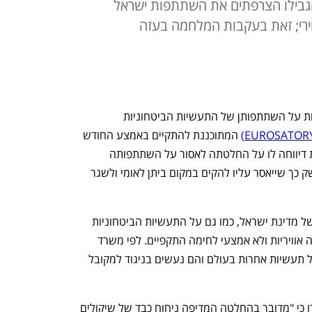
הגבילו הצרפתים את השתתפות ישראל
וירי; זאת בעקבות המלחמה בעזה
גם השנה ממשלת צרפת מתכוונת להקשות על השתתפותן של התעשיות הביטחוניות 
 המתוכננת להתקיים באמצע החודש 
בפריז. לפי משרד הביטחון, ממשלת צרפת דיווחה לו על החלטתה לאסור על השתתפותה 
הרשמית של מדינת ישראל בתערוכת הנשק כך שייאסר עליו להקים במקום ביתן לאומי ולשגר 
אלא שהאיסור אינו רק על הייצוג הרשמי של מדינת ישראל, כמו גם על התעשיות הביטחוניות 
שיוגבלו להציג בתערוכה רק מערכות הגנה אוויריות ולא אמצעי לחימה התקפיים. לפי משרד 
הביטחון, "מהלכים אלה אינם שוויוניים מול תעשיות אחרות בעולם והם נעשים בניגוד למקובל 
שם הוסיפו ותקפו את ממשלת צרפת ואמרו כי "מדובר בהחלטה המדיפה ניחוח כבד של שיקולים 