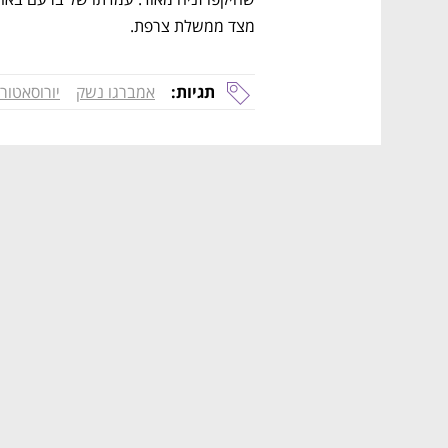
מצד ממשלת צרפת.
תגיות:
אמברגו נשק
יורוסאטורי