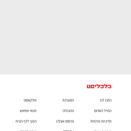
CTech – the
הבית של ההייטק הישראלי
כתבו לנו
המערכת
פודקאסט
המייל האדום
ההנהלה
תנאי שימוש
מדיניות פרטיות
פרסמו אצלנו
הפוך לדף הבית