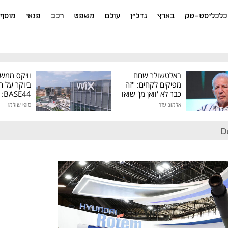
כלכליסט-טק
בארץ
נדל"ן
עולם
משפט
רכב
פנאי
מוסף
באלטשולר שחם
וויקס ממש
מפיקים לקחים: "זה
ביוקר על ר
כבר לא 'וואן מן' שואו
44
של גילעד"
אלמוג עזר
סופי שולמן
מיליון דולר
D