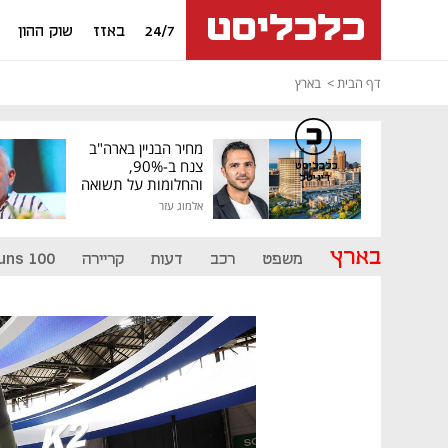
24/7
באזז
שוק ההון
דף הבית
בארץ
מחיר הבניין בארה"ב
צנח ב-90%,
כלכליסט
דיגיטל
והחלומות על תשואה
גבוהה התנפצו
אלמוג עזר
בארץ
משפט
רכב
דעות
קריירה
uns 100