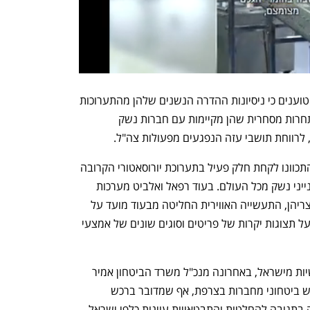
במערכת הביטחון ובתעשיות הביטחוניות טוענים כי ניסיונות ההדרה הנשנים שלהן מהתערוכות 
הצרפתיות נובעים בעיקר משיקולים של תחרות מסחרית שהן מקיימות עם חברות נשק 
 לרווחת תושבי עזה הנפגעים מפעולות צה"ל.
חרף כל אלה, רוב התעשיות הביטחוניות התכוונו לקחת חלק פעיל בתערוכת יורוסאטורי הקרובה 
בניסיון להרחיב את הבולטות שלהן מול קנייני נשק מכל העולם. בעוד רפאל ואלביט מערכות 
נערכו לתצוגות מושקעות ונרחבות של מוצריהן, התעשייה האווירית החליטה מבעוד מועד על 
הקמת דוכן המבוסס על מסכים בלבד ולא על תצוגות יקרות של פריטים וסוגים שונים של אמצעי 
ברקע של ההחלטה הצרפתית נגד התעשיות מישראל, באחרונה מנכ"ל משרד הביטחון אמיר 
ברעם הצהיר על הפסקה מוחלטת של רכש ביטחוני מחברות בצרפת, אף שמדובר ברכש 
שהיקפו זניח מאוד. עמדתו של ברעם באה בתגובה להחלטות והתבטאויות עוינות כלפי ישראל 