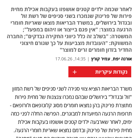
לאחר שכמה ילדים קטנים אושפזו בעקבות אכילת מחית
פירות של פרינוק שנמכרו בשני סניפים של רשת זול
ובגדול בירושלים, במשרד הבריאות מצאו שאריות חומרי
הרגעה במוצר: "אין פגם בייצור או זיהום במפעל";
המשטרה: "בשלב זה כלל כיווני החקירה נבדקים"; החברה
המשווקת: "העובדות מצביעות על כך שגורם חיצוני
החדיר בזדון חומרים זרים למוצר"
אורנה יפת
,
עמיר קורץ
|
14:35, 17.06.26
+
נקודות עיקריות
משרד הבריאות הוציא צווי סגירה לשני סניפים של רשת המזון 
"זול ובגדול" בירושלים שבהם נמכרו צנצנות של מחית פירות 
מתוצרת פרינוק בהן נמצאו חומרים מסוג קלונזפאם ולורזפאם - 
תרופות הרגעה המיועדות למבוגרים. הפרשה החלה לפני כמה 
ימים, לאחר שארבעה ילדים קטנים אושפזו בעקבות אכילת 
מחית פירות של פרינוק ובדמם נמצאו שאריות חומרי הרגעה. 