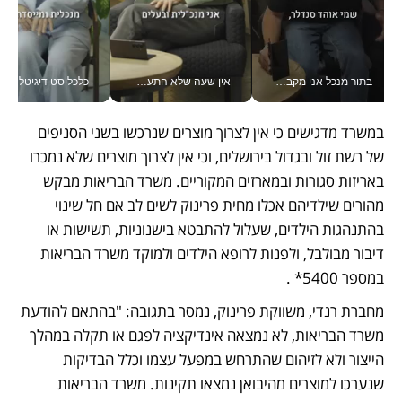
בתור מנכל אני מקבל מאות החלטות ביום, וה- Galaxy Z Fold8 Ultra עוזר לי לחתוך אותן מהר יותר_v
אין שעה שלא התעסקתי במשבר - טל אלכסנדרוביץ’ שגב מנהלת משברים תקשורתיים מכל מקום עם ה- Galaxy Z Fold8 Ultra שלה_v
כלכליסט דיגיטל
במשרד מדגישים כי אין לצרוך מוצרים שנרכשו בשני הסניפים 
של רשת זול ובגדול בירושלים, וכי אין לצרוך מוצרים שלא נמכרו 
באריזות סגורות ובמארזים המקוריים. משרד הבריאות מבקש 
מהורים שילדיהם אכלו מחית פרינוק לשים לב אם חל שינוי 
בהתנהגות הילדים, שעלול להתבטא בישנוניות, תשישות או 
דיבור מבולבל, ולפנות לרופא הילדים ולמוקד משרד הבריאות 
במספר 5400* .
מחברת רנדי, משווקת פרינוק, נמסר בתגובה: "בהתאם להודעת 
משרד הבריאות, לא נמצאה אינדיקציה לפגם או תקלה במהלך 
הייצור ולא לזיהום שהתרחש במפעל עצמו וכלל הבדיקות 
שנערכו למוצרים מהיבואן נמצאו תקינות. משרד הבריאות 