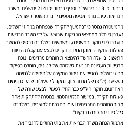
הסניפים שהוצאו נגדם צווי סגירה מיידיים הם סניף "מחנה" 
ברחוב יפו 113 בירושלים וסניף ברחוב יפו 214 ירושלים. משרד 
הבריאות עירב גורמי אכיפה נוספים לרבות משטרת ישראל. 
מהמשטרה נמסר כי "בהמשך לחקירה שנפתחה במחוז ירושלים, 
נעדכן כי חלק מממצאי הבדיקות שבוצעו על ידי משרד הבריאות 
הועברו לידי חוקרי המשטרה, ומשמשים בשלב זה כבסיס להמשך 
פעולות החקירה, אותן החלו החוקרים לבצע עם קבלת הדיווח 
הראשוני בו עלה החשד להימצאות חומרים מרדימים. נוכח 
הרגישות העליונה הנוגעת לשלומם של קטינים, הוחלט בפיקוד 
מחוז ירושלים להטיל את ניהול החקירה על היחידה ללחימה 
בפשיעה (יל"פ) של מרחב ציון. במקביל לפעולות שנערכו בימים 
האחרונים, חוקרי היל"פ כבר החלו לפעול ולבצע שורה של 
פעולות חקירה, במישור הגלוי והסמוי, במטרה להתחקות אחר 
מקור החומרים המרדימים ואופן החדרתם למוצרים. בשלב זה 
כלל כיווני החקירה נבדקים".
אתמול הנחה משרד הבריאות את בתי החולים להגביר את 