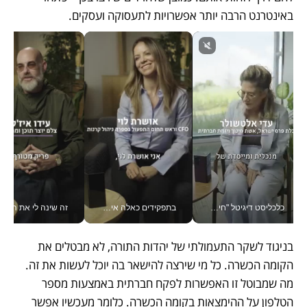
באינטרנט הרבה יותר אפשרויות לתעסוקה ועסקים. 
כלכליסט דיגיטל "חינוך הוא המשימה של החיים שלי"_v
בתפקידים כאלה אי אפשר לחכות: אושרת לוי מניעה השקעות ענק מהטלפון_v
זה שינה לי את החיים: 
בניגוד לשקר התעמולתי של יהדות התורה, לא מבטלים את 
הקומה הכשרה. כל מי שירצה להישאר בה יוכל לעשות את זה. 
מה שמבוטל זו האפשרות לפקח חברתית באמצעות מספר 
הטלפון על ההימצאות בקומה הכשרה. כלומר מעכשיו אפשר 