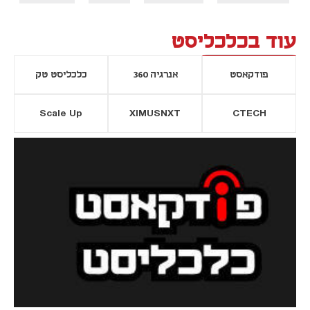
עוד בכלכליסט
פודקאסט
אנרגיה 360
כלכליסט טק
Scale Up
XIMUSNXT
CTECH
יסייה חדשה
נפתח בכרטיסייה חדשה