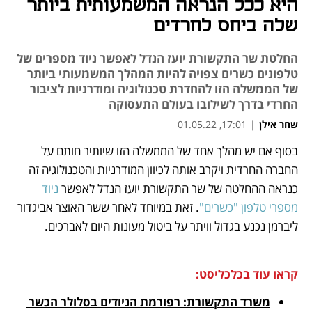
היא ככל הנראה המשמעותית ביותר
שלה ביחס לחרדים
החלטת שר התקשורת יועז הנדל לאפשר ניוד מספרים של
טלפונים כשרים צפויה להיות המהלך המשמעותי ביותר
של הממשלה הזו להחדרת טכנולוגיה ומודרניות לציבור
החרדי בדרך לשילובו בעולם התעסוקה
שחר אילן
|
17:01, 01.05.22
בסוף אם יש מהלך אחד של הממשלה הזו שיותיר חותם על 
נפתח בכרטיסייה חדשה
נפתח בכרטיסייה חדשה
נפתח בכרטיסייה חדשה
נפתח בכרטיסייה חדשה
החברה החרדית ויקרב אותה לכיוון המודרניות והטכנולוגיה זה 
כנראה ההחלטה של שר התקשורת יועז הנדל לאפשר 
ניוד 
מספרי טלפון "כשרים"
. זאת במיוחד לאחר ששר האוצר אביגדור 
ליברמן נכנע בגדול וויתר על ביטול מעונות היום לאברכים.
קראו עוד בכלכליסט:
משרד התקשורת: רפורמת הניודים בסלולר הכשר 