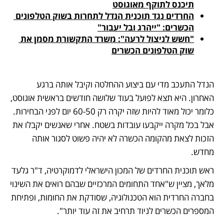
תיכנס לתוקף מאוגוסט
החרדים נגד תוכנית הנדל לתחרות בשוק הטלפונים 
הכשרים: "ייהרג ובל יעבור"
"חשש לניצול לרעה": משרד התקשורת מסמן את 
שוק הטלפונים הכשרים
הנדל התעכב מדי עם ביצוע ההחלטה וקיבל אותה ברגע 
האחרון. היא תצא לפועל בעוד שלושה חודשים בראשית אוגוסט, 
כלומר יכול מאוד להיות שזה יקרה רק 60-50 יום לפני הבחירות. 
אבל בכל מקרה ייקבעו עובדות בשטח. אחרי שאנשים יקבלו את 
הזכות לצאת מהקומה הכשרה לא יהיה פשוט לסגור אותה 
מחדש. 
ראש תוכנית החרדים של המכון הישראלי לדמוקרטיה, ד"ר גלעד 
מלאך, מציין ש"אחד התחומים המרכזיים שבהם רואים את השינוי 
בחברה החרדית הוא הטכנולוגיה, שסודקת את החומות, ופתיחת 
המספרים הכשרים לניוד תרחיב את זה עוד יותר". 