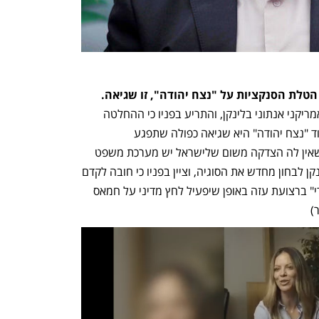
טלת הסנקציות על "נצח יהודה", זו שגיאה. 
השר בני גנץ שוחח עם מזכיר המדינה האמריקני אנתוני בלינקן, והתריע בפניו כי ההחלטה 
המסתמנת בנוגע להטלת סנקציות על גדוד "נצח יהודה" היא שגיאה כפולה שתפגע 
בלגיטימציה של ישראל בזמן המלחמה, ושאין לה הצדקה משום שלישראל יש מערכת משפט 
חזקה ועצמאית. בשל כך, גנץ ביקש מבלינקן לבחון מחדש את הסוגיה, וציין בפניו כי חובה לקדם 
לצד מדינות האזור את סוגיית "היום שאחרי" ברצועת עזה באופן שיפעיל לחץ מדיני על חמאס 
)