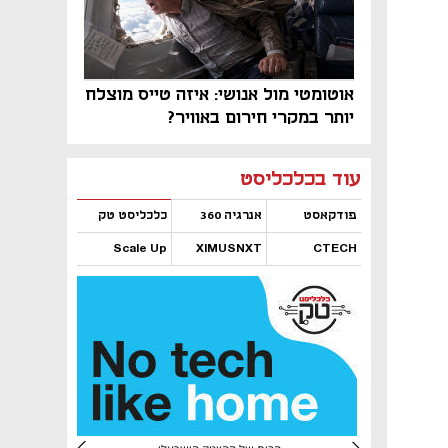
אוטומטי מול אנושי: איזה טייס מוצלח
יותר במקרי חירום באוויר?
נפתח בכרטיסייה חדשה
נפתח בכרטיסייה חדשה
נפתח בכרטיסייה חדשה
נפתח בכרטיסייה חדשה
נפתח בכרטיסייה חדשה
נפתח בכרטיסייה חדשה
עוד בכלכליסט
פודקאסט
אנרגיה 360
כלכליסט טק
Scale Up
XIMUSNXT
CTECH
נפתח בכרטיסייה חדשה
נפתח בכרטיסייה חדשה
נפתח בכרטיסייה חדשה
נפתח בכרטיסייה חדשה