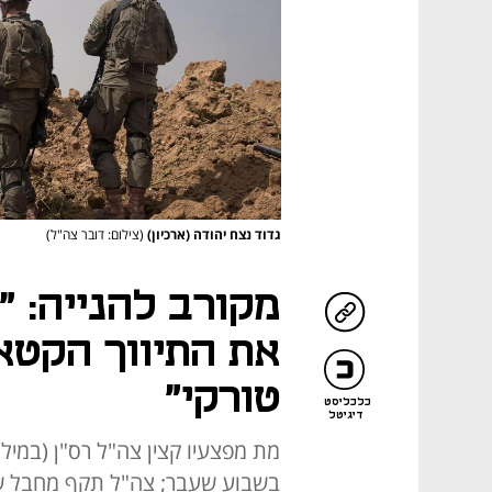
גדוד נצח יהודה (ארכיון)
(צילום: דובר צה"ל)
מקורב להנייה: 
את התיווך הקטאר
טורקי"
כלכליסט
דיגיטל
מת מפצעיו קצין צה"ל רס"ן (במיל
בשבוע שעבר; צה"ל תקף מחבל ש