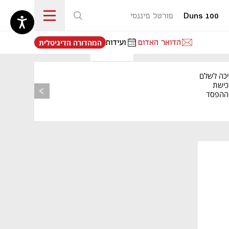
Duns 100
פורטל פיננסי
נפתח בכרטיסייה חדשה
הדואר האדום
ועידות
המהדורה הדיגיטלית
יכה לשלם
כישת
BASE: ההפסד
הרבעוני זינק ל-76