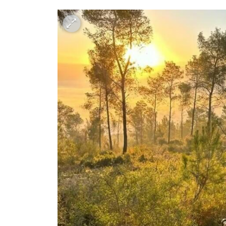
h – the gateway to Tech
You're NXT