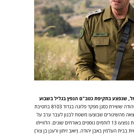
נפתח בכרטיסייה חדשה
נפתח בכרטיסייה חדשה
מת מפצעיו רס"ן (מיל') דור זימל, שנפצע בתקיפת כטב"ם הנפץ בגליל בשבוע 
רס"ן במיל' דור זימל, בן 27 מאבן יהודה ששירת כסגן מפקד פלוגה בגדוד 8103 בחטיבת 
עציוני (6), מת מפצעיו לאחר שנפצע כתוצאה מהשיגורים שבוצעו משטח לבנון לעבר ערב על 
עראמשה בשבוע שעבר. במסגרת התקרית נפצעו 13 לוחמים נוספים באורחים שונים. הלווייתו 