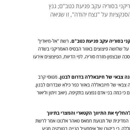
מריקני בסוריה עקב פגיעת כטב"ם; גנץ
נקציות על "נצח יהודה", זו שגיאה
קני בסוריה עקב פגיעת כטב"ם.
 רשת "אל-מיאדין" 
הלבנונית, המזוהה עם חיזבאללה, דיווחה על שלושה פיצוצים באזור הבסיס האמריקני בשדה 
התעופה חראב אל-ג'יר, מצפון לעיר אל-חסכה שבצפון-מזרח סוריה. לפי הדיווח, הפיצוצים אירעו 
צבאי של חיזבאללה בדרום לבנון. 
מטוסי קרב 
של חיל האוויר תקפו מחבל ששהה במבנה צבאי של חיזבאללה באזור כפר כילא שבדרום לבנון. 
בערוץ הסעודי "אל-חדת" דיווחו מפי גורמים כי כמה בני אדם נפצעו בתקיפה. (יואב זיתון וליאור 
 מקורב להנייה: "לא מבקשים להחליף את התיווך הקטארי והמצרי בתיווך 
 יועץ התקשורת של ראש הלשכה המדינית של תנועת חמאס טאהר אלנונו אמר לרשת 
"אל-מיאדין" הלבנונית, המזוהה עם חיזבאללה, כי ביקורו של איסמעיל הנייה בטורקיה מגיע 