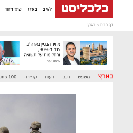
24/7
באזז
שוק ההון
דף הבית
בארץ
מחיר הבניין בארה"ב
צנח ב-90%,
והחלומות על תשואה
גבוהה התנפצו
אלמוג עזר
בארץ
משפט
רכב
דעות
קריירה
uns 100