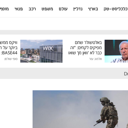
כלכליסט-טק
בארץ
נדל"ן
עולם
משפט
רכב
פנאי
מוסף
באלטשולר שחם
וויקס ממש
מפיקים לקחים: "זה
ביוקר על ר
כבר לא 'וואן מן' שואו
44
של גילעד"
אלמוג עזר
סופי שולמן
מיליון דולר
D