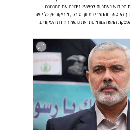
"בנסיבות חשובות מאוד". לדבריו, "העמדת הכיבוש באחריות לפשעיו נידונה עם ההנהגה 
הטורקית. איננו מבקשים להחליף את התיווך הקטארי והמצרי בתיווך טורקי, ולביקור אין כל קשר 
לעניין זה. הכיבוש עדיין דוחה את סוגיית הפסקת האש המוחלטת ואת נושא החזרת העקורים, 