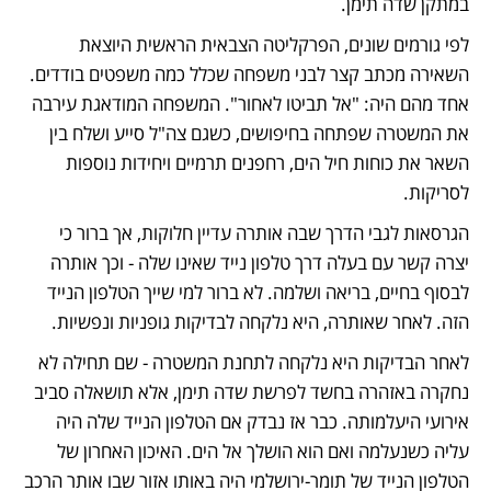
במתקן שדה תימן. 
לפי גורמים שונים, הפרקליטה הצבאית הראשית היוצאת 
השאירה מכתב קצר לבני משפחה שכלל כמה משפטים בודדים. 
אחד מהם היה: "אל תביטו לאחור". המשפחה המודאגת עירבה 
את המשטרה שפתחה בחיפושים, כשגם צה"ל סייע ושלח בין 
השאר את כוחות חיל הים, רחפנים תרמיים ויחידות נוספות 
לסריקות.
הגרסאות לגבי הדרך שבה אותרה עדיין חלוקות, אך ברור כי 
יצרה קשר עם בעלה דרך טלפון נייד שאינו שלה - וכך אותרה 
לבסוף בחיים, בריאה ושלמה. לא ברור למי שייך הטלפון הנייד 
הזה. לאחר שאותרה, היא נלקחה לבדיקות גופניות ונפשיות.
לאחר הבדיקות היא נלקחה לתחנת המשטרה - שם תחילה לא 
נחקרה באזהרה בחשד לפרשת שדה תימן, אלא תושאלה סביב 
אירועי היעלמותה. כבר אז נבדק אם הטלפון הנייד שלה היה 
עליה כשנעלמה ואם הוא הושלך אל הים. האיכון האחרון של 
הטלפון הנייד של תומר-ירושלמי היה באותו אזור שבו אותר הרכב 