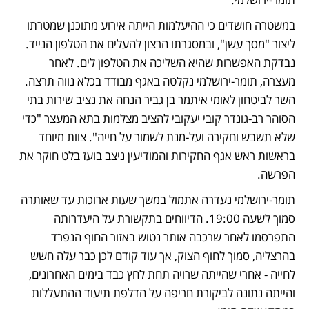
במשטרה חושדים כי ההיעלמות הייתה אירוע מתוכנן שמטרתו 
ליצור "מסך עשן", ובמסגרתו הרצון להעלים את הטלפון הנייד. 
נבדקת האפשרות שהיא השליכה את הטלפון לים. לאחר 
מעצרה, תומר-ירושלמי נקלטה באגף מבודד בכלא נווה תרצה. 
השר לביטחון לאומי איתמר בן גביר הנחה את נציב שירות בתי 
הסוהר רב-גונדר קובי יעקובי להציב מצלמות בתא המעצר "כדי 
שלא תשבש וחקירה ועל-מנת לשמור על חייה". צוות מיוחד 
בראשות ראש אגף החקירות והמודיעין ניצב בועז בלט חוקר את 
הפרשה. 
תומר-ירושלמי נעדרה אתמול במשך שעות ארוכות עד שאותרה 
סמוך לשעה 19:00. הדיווחים בתקשורת על היעדרותה 
התפרסמו לאחר שרכבה אותר נטוש באזור החוף הנפרד 
בהרצליה, סמוך לחוף הצוק, אך עוד קודם לכן כבר עלה חשש 
לחייה - אחרי שהייתה שרויה תחת לחץ כבד בימים האחרונים, 
והייתה נתונה לביקורת חריפה על הדלפת תיעוד ההתעללות 