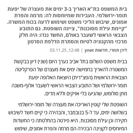
בית המשפט בת"א האריך ב-3 ימים את מעצרה של יפעת
תומר-ירושלמי. העבירות שמיוחסות לה: מרמה והפרת
אמונים, שיבוש הליכי משפט ושימוש לרעה בכוח המשרה.
"קיימת עילת מסוכנות", ציינה השופטת. גם התובע
הצבאי הראשי לשעבר באולם, החשד נגדו: היה חלק
מרכזי מהקנוניה לטיוח והסתרת הדלפת הסרטון
לירן תמרי, חדשות ynet
|
12:48, 03.11.25
בבית משפט השלום בתל אביב נערך היום (שני) דיון בבקשת 
המשטרה להאריך בחמישה ימים את מעצרם של הפרקליטה 
הצבאית הראשית (הפצ"רית) היוצאת האלופה יפעת 
תומר-ירושלמי ושל התובע הצבאי הראשי לשעבר אלוף-משנה 
מתן סולומש, שהגיעו בלי אזיקים וללא מדים.
השופטת שלי קוטין האריכה את מעצרה של תומר-ירושלמי 
בשלושה ימים, עד ל-5 בנובמבר, והבהירה כי קיים חשד לשיבוש 
חקירה וכן עילת מסוכנות. היא פירטה בהחלטתה כי החשדות 
המיוחסים לקצינה הבכירה הם מרמה והפרת אמונים, שימוש 