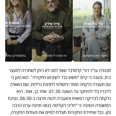
חינוך הוא המשישמה של החיים שלי - V
זה שינה לי את החיים: איך עידו איז'ק הופך את הסמארטפון לכלי צילום מקצועי_v
בתפקידים כאלה אי אפשר לח
סנגורה עו"ד דורי קלסלבד שאל למה לא ניתן לשחררה למעצר 
בית, ונענה כי קיים "חשש כבד לשיבוש החקירה". הוא טען כי 
עם מעצרה נלקחה תומר-ירושלמי לתחנת גלילות, שם נשארה 
לדבריו בלי להיחקר עד השעה 01:30. אחר כך, אמר, היא 
נלקחה לבדיקה רפואית והועברה לנווה תרצה ב-06:30. נציגת 
המשטרה השיבה כי "הליכי הקליטה בנווה תרצה ערכו הרבה 
זמן. ככל שיחידת החקירות תצליח לסיים את פעולות החקירה, 