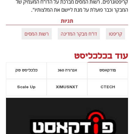
קריפטוגרפים. רשות המסים מברכת על הדו"ח המעמיק של 
המבקר וכבר פועלת על מנת ליישם את המלצותיו". 
תגיות
קריפטו
דו"ח מבקר המדינה
רשות המסים
עוד בכלכליסט
פודקאסט
אנרגיה 360
כלכליסט טק
Scale Up
XIMUSNXT
CTECH
יסייה חדשה
נפתח בכרטיסייה חדשה