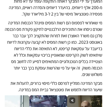
המוערך על ידי המבקר לאותה התקופה עומד על לא פחות 
מ-200 אלף דיווחים. בהיעדר דיווחים והסדרה ראויים, המדינה 
מפסידה פוטנציאל מיסוי של בין 2 ל-3 מיליארד שקל. 
מי שאחראי לפספוס הם רשות המסים ומינהל הכנסות המדינה 
שטרם ניסחו את התזכירים הרלבנטיים לתיקון פקודת מס הכנסה 
(ולכן גם משרד האוצר) זאת למרות שהתקציב לכך עבר כבר 
באוגוסט 2023. כמו כן רשות המסים לא קבעה עקרונות לדיווח 
בדיעבד על עסקאות קריפטו, לא התאימה את כללי הדיווח 
שיתאימו לשוק הקריפטו שמאופיין בריבוי עסקאות וכלל לא 
הצטיידה בכלים הטכנולוגיים המתאימים לסייע לה לחשב מס 
הכנסה משוק  זה אף על פי שהרשות עוסקת בכך כבר יותר 
משלוש שנים. 
מבקר המדינה ממליץ לפרסם כללי מיסוי ברורים, להעלות את 
שיעור הדיווח ולממש את פוטנציאל גביית המס במדינה.