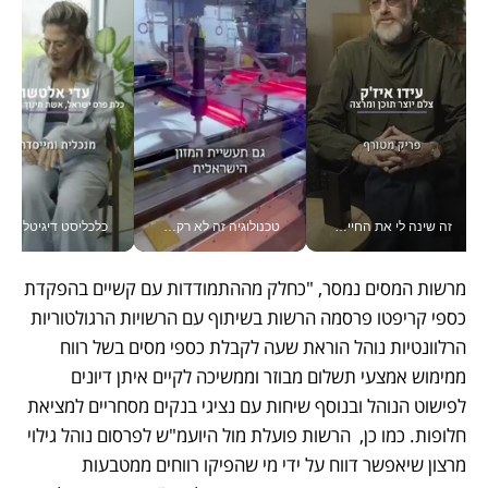
זה שינה לי את החיים: איך עידו איז'ק הופך את הסמארטפון לכלי צילום מקצועי_v
טכנולוגיה זה לא רק בהייטק: גם תעשיית המזון הישראלית מאמצת כלי AI, אוטומציה וניתוח דאטה בזמן אמת
כלכליסט דיגיטל
מרשות המסים נמסר, "כחלק מההתמודדות עם קשיים בהפקדת 
כספי קריפטו פרסמה הרשות בשיתוף עם הרשויות הרגולטוריות 
הרלוונטיות נוהל הוראת שעה לקבלת כספי מסים בשל רווח 
ממימוש אמצעי תשלום מבוזר וממשיכה לקיים איתן דיונים 
לפישוט הנוהל ובנוסף שיחות עם נציגי בנקים מסחריים למציאת 
חלופות. כמו כן,  הרשות פועלת מול היועמ"ש לפרסום נוהל גילוי 
מרצון שיאפשר דווח על ידי מי שהפיקו רווחים ממטבעות 